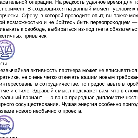
асательной операции. На редкость удачное время для то
сперимент. В создавшихся на данный момент условиях 
орчески. Сферу, в которой проводите опыт, вы также мо
ой возможностью и не бойтесь быть первопроходцем — 
ивыкать к свободе, выбираться из-под гнета обязательст
кетичных привычек.
есы
езвычайная активность партнера может не вписываться
ратнике, не очень четко отвечать вашим новым требова
интересованы в сотрудничестве, то предоставьте второ
тме и стиле. Здравый смысл подскажет вам, что в сло
еальный вариант — а ваша природная дипломатичность
рного сосуществования. Чужая энергия особенно пригод
кламе нового необычного проекта.