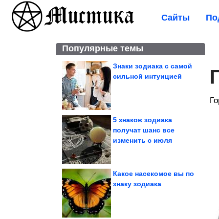
Сайты
По
Популярные темы
Знаки зодиака с самой
сильной интуицией
Го
5 знаков зодиака
получат шанс все
изменить с июля
Какое насекомое вы по
знаку зодиака