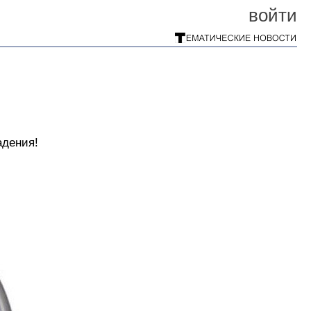
войти
адения!