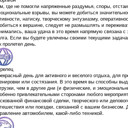
орпион
м, где не помогли напряженные раздумья, споры, отста
оциональные взрывы, вы можете добиться значительног
тивности, натиску, творческому энтузиазму, оперативно
обиться к вершине, следует не размышлять и переживат
нимались, ваша удача в это время напрямую связана с
лга. Если вы будете увлечены своими текущими задачам
к пролетел день.
релец
екрасный день для активного и веселого отдыха, для п
енировки или состязания. В это время вы способны вы
грузки, чем в другие дни (и физические, и эмоциональны
обенно привлекательными сторонами любого мероприят
скованной финансовой сделки, творческого или делового
тешествия или поездки, связанной с вашим бизнесом. 
равление автомобилем, какой-либо техникой.