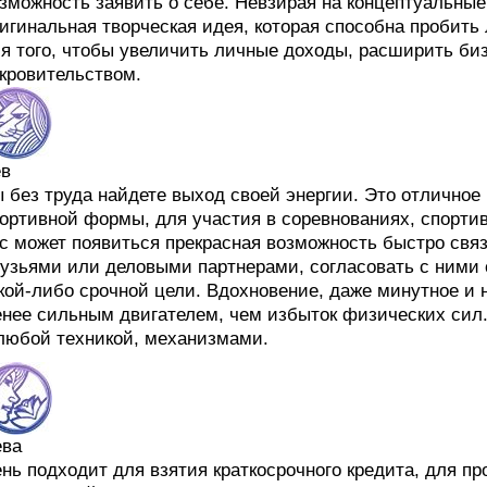
зможность заявить о себе. Невзирая на концептуальные
игинальная творческая идея, которая способна пробит
я того, чтобы увеличить личные доходы, расширить би
кровительством.
ев
 без труда найдете выход своей энергии. Это отлично
ортивной формы, для участия в соревнованиях, спортив
с может появиться прекрасная возможность быстро свя
узьями или деловыми партнерами, согласовать с ними
кой-либо срочной цели. Вдохновение, даже минутное и н
нее сильным двигателем, чем избыток физических сил.
любой техникой, механизмами.
ева
нь подходит для взятия краткосрочного кредита, для пр