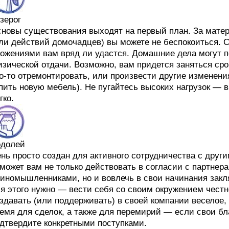
зерог
новы существования выходят на первый план. За мате
ли действий домочадцев) вы можете не беспокоиться. 
ожениями вам вряд ли удастся. Домашние дела могут п
зической отдачи. Возможно, вам придется заняться ср
о-то отремонтировать, или произвести другие изменени
пить новую мебель). Не пугайтесь высоких нагрузок — 
гко.
одолей
нь просто создан для активного сотрудничества с дру
может вам не только действовать в согласии с партнер
иномышленниками, но и вовлечь в свои начинания закля
я этого нужно — вести себя со своим окружением честно
здавать (или поддерживать) в своей компании веселое,
емя для сделок, а также для перемирий — если свои б
дтвердите конкретными поступками.