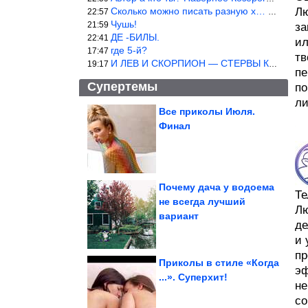
Сколько можно писать разную х… йню? Автор что то обкурился?
Лю
22:57
Чушь!
21:59
за
ДЕ -БИЛЫ.
22:41
ил
где 5-й?
17:47
тв
И ЛЕВ И СКОРПИОН — СТЕРВЫ КАКИХ ЕЩЕ ПОИСКАТЬ НАДО
19:17
пе
Супертемы
по
ли
Все приколы Июля.
Финал
Интересные идеи из
обычных камней
Почему дача у водоема
Те
не всегда лучший
Лю
Илон Маск согласился с
вариант
прогнозом об
исчезновении...
де
и 
пр
Приколы в стиле «Когда
эф
...». Суперхит!
не
Физики смогли поймать в ловушку ядро аргона,...
со