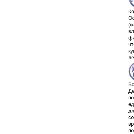
Ко
Ос
(и
вл
фи
чт
ку
ле
В
Де
по
ед
дл
со
вр
по