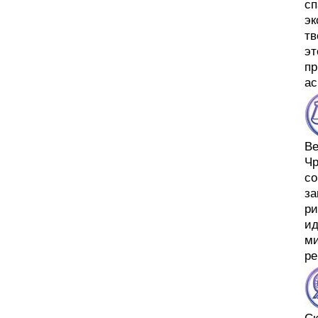
сп
эк
тв
эт
пр
ас
В
Чр
со
за
ри
ид
ми
ре