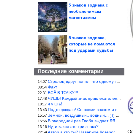
5 знаков зодиака с
необъяснимым
магнетизмом
5 знаков зодиака,
которые не ломаются
под ударами судьбы
Последние комментарии
Стрелец-вдруг понял, что одному то и жить легче.
14:07
Факт.
08:54
ВСЁ В ТОЧКУ!!!
22:31
ЧУШЬ! Каждый знак привлекателен! И среди Весов, Близнецов встреч
17:48
ч у ш ь!
18:17
Подтверждаю! Со всеми знаком и все одиноки и Я )))
13:43
Земной, воздушный., водный… ))) выбери сам трех из 9 )))
15:57
В очередной раз Глоба выдает ЛЯП! А корректоры, редакторы пропус
15:56
Ну, и какие это три знака?
13:16
О
Автор а кто ты? Наверное Козерог… Рога жена Рыба наставила ))
22:59