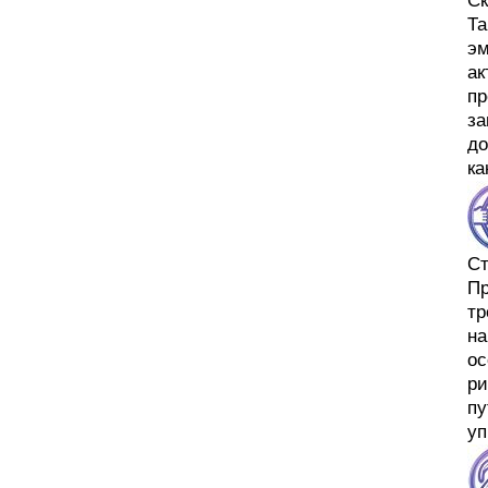
Ск
Та
эм
ак
пр
за
до
ка
Ст
Пр
тр
на
ос
ри
пу
уп