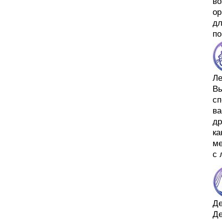
во
ор
дл
по
Л
Вы
сп
ва
др
ка
ме
с 
Д
Де