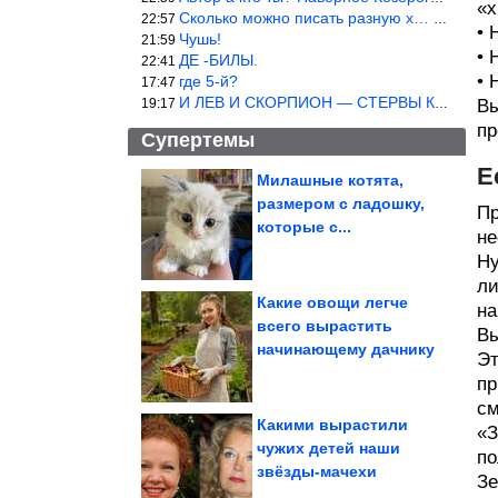
«х
Сколько можно писать разную х… йню? Автор что то обкурился?
22:57
• 
Чушь!
21:59
• 
ДЕ -БИЛЫ.
22:41
• 
где 5-й?
17:47
И ЛЕВ И СКОРПИОН — СТЕРВЫ КАКИХ ЕЩЕ ПОИСКАТЬ НАДО
19:17
Вы
пр
Супертемы
Е
Милашные котята,
размером с ладошку,
Пр
Мужчина избил
туристку из России в
которые с...
грузинском отеле....
не
Ну
ли
Какие овощи легче
на
всего вырастить
Вы
Россияне вывели
начинающему дачнику
рекордный за 30 лет
объем средств из...
Эт
пр
см
Какими вырастили
«З
чужих детей наши
по
звёзды-мачехи
Самые необычные аквапарки в разных уголках планеты
Зе