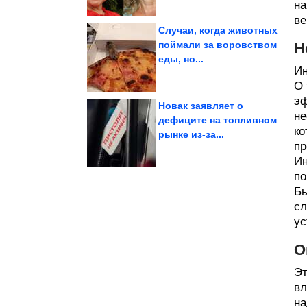
на
ве
Случаи, когда животных
поймали за воровством
Н
еды, но...
которые приводят в...
шедевров планеты,
8 архитектурных
Ин
О 
эф
Новак заявляет о
не
дефиците на топливном
ко
рынке из-за...
текстуры. Молочная...
секрет идеальной
пр
Повара раскрыли
Ин
по
Бы
сл
ус
О
Эт
вл
на