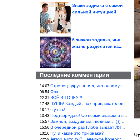
Знаки зодиака с самой
сильной интуицией
6 знаков зодиака, чья
жизнь разделится на...
Последние комментарии
Стрелец-вдруг понял, что одному то и жить легче.
14:07
Факт.
08:54
ВСЁ В ТОЧКУ!!!
22:31
ЧУШЬ! Каждый знак привлекателен! И среди Весов, Близнецов встреч
17:48
ч у ш ь!
18:17
Подтверждаю! Со всеми знаком и все одиноки и Я )))
13:43
Земной, воздушный., водный… ))) выбери сам трех из 9 )))
15:57
В очередной раз Глоба выдает ЛЯП! А корректоры, редакторы пропус
15:56
Ну, и какие это три знака?
13:16
Чт
Автор а кто ты? Наверное Козерог… Рога жена Рыба наставила ))
22:59