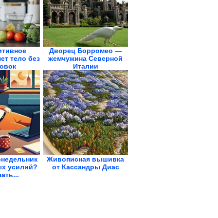
итивное
Дворец Борромео —
ет тело без
жемчужина Северной
овок
Италии
онедельник
Живописная вышивка
х усилий?
от Кассандры Диас
ать...