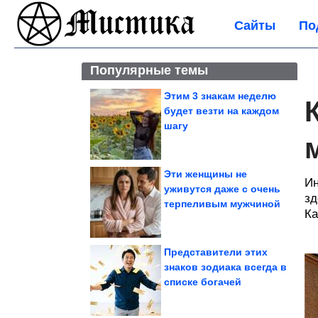
Сайты
По
Популярные темы
Этим 3 знакам неделю
будет везти на каждом
шагу
Эти женщины не
Ин
уживутся даже с очень
зд
терпеливым мужчиной
Ка
Представители этих
знаков зодиака всегда в
списке богачей