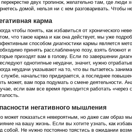
 перекрестке двух тропинок, желательно там, где люди хо
рнетесь домой, нельзя ни с кем разговаривать. Чтобы н
егативная карма
огда чтобы понять, как избавиться от хронического нев
том, что такое карма и как она действует, мы уже подро
фективным способом диагностики кармы является метод
обходимо принять расслабленную позу, взять блокнот и
торые приходят вам в голову. Если по завершении диагн
еследуют однотипные неудачи, значит, нужно отрабатыв
огда неудачи указывают на то, что вы пытаетесь заним
 службе, начальство придирается, а последнее повышен
ть может, вам пора подумать о смене деятельности. А
учае, если вам все время приходится работать «через 
талость.
пасности негативного мышления
о может показаться невероятным, но даже сам образ м
ияние на вашу жизнь. Если вы хотите узнать, как избав
д собой. Не нужно постоянно трястись в ожидании возм