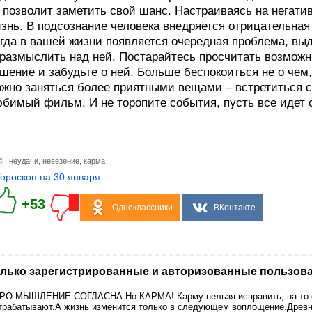
 позволит заметить свой шанс. Настраиваясь на негати
знь. В подсознание человека внедряется отрицательная
гда в вашей жизни появляется очередная проблема, выд
размыслить над ней. Постарайтесь просчитать возмож
шение и забудьте о ней. Больше беспокоиться не о чем,
жно заняться более приятными вещами – встретиться с 
бимый фильм. И не торопите события, пусть все идет 
неудачи
,
невезение
,
карма
Гороскоп на 30 января
+53
Одноклассники
ВКонтакте
лько зарегистрированные и авторизованные пользова
РО МЫШЛЕНИЕ СОГЛАСНА.Но КАРМА! Карму нельзя исправить, на то 
трабатывают.А жизнь изменится только в следующем воплощение.Древн