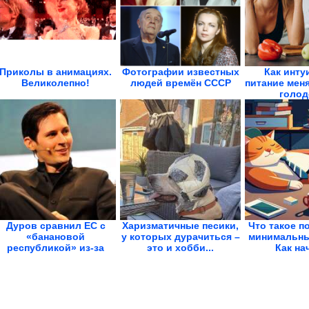
Приколы в анимациях.
Фотографии известных
Как инту
Великолепно!
людей времён СССР
питание меня
голод
Дуров сравнил ЕС с
Харизматичные песики,
Что такое п
«банановой
у которых дурачиться –
минимальны
республикой» из-за
это и хобби...
Как нач
закона о...