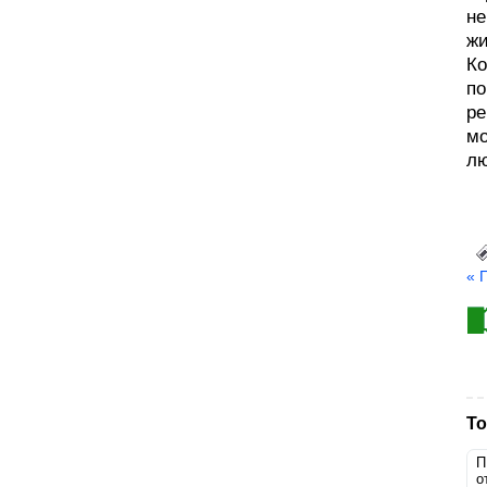
не
жи
Ко
по
ре
мо
лю
« 
То
П
о