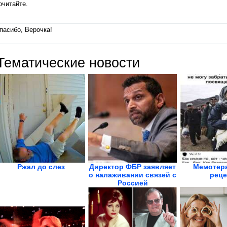
очитайте.
пасибо, Верочка!
Тематические новости
Ржал до слез
Директор ФБР заявляет
Мемотера
о налаживании связей с
реце
Россией