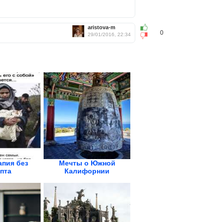
aristova-m
0
29/01/2016, 22:34
пия без
Мечты о Южной
пта
Калифорнии