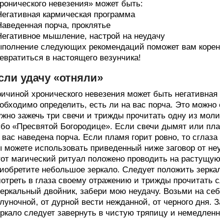
ронического невезения» может быть:
Негативная кармическая программа
Наведенная порча, проклятье
Негативное мышление, настрой на неудачу
полнение следующих рекомендаций поможет вам корен
евратиться в настоящего везунчика!
сли удачу «отняли»
ичиной хронического невезения может быть негативная
обходимо определить, есть ли на вас порча. Это можно
жно зажечь три свечи и трижды прочитать одну из моли
бо «Пресвятой Богородице». Если свечи дымят или пламя
 вас наведена порча. Если пламя горит ровно, то сглаза 
 можете использовать приведенный ниже заговор от неу
от магический ритуал положено проводить на растущую
иобретите небольшое зеркало. Следует положить зеркал
отреть в глаза своему отражению и трижды прочитать 
еркальный двойник, забери мою неудачу. Возьми на себя
луночной, от дурной вести нежданной, от черного дня.
ркало следует завернуть в чистую тряпицу и немедленн