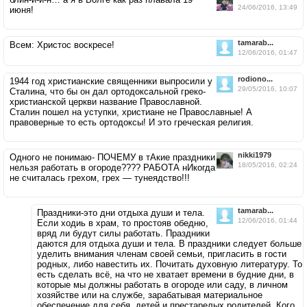
24/06/2016, 13:49
июня!
tamarab...
Всем: Христос воскресе!
12/06/2016, 01:47
rodiono...
1944 год христианские священники выпросили у
29/05/2016, 10:07
Сталина, что бы он дал ортодоксальной греко-
христианской церкви название Православной.
Сталин пошел на уступки, христиане не Православные! А
правоверные то есть ортодоксы! И это греческая религия.
nikki1979
Одного не понимаю- ПОЧЕМУ в тАкие праздники
18/05/2016, 02:24
нельзя работать в огороде???? РАБОТА нИкогда
не считалась грехом, грех — тунеядство!!!
tamarab...
Праздники-это дни отдыха души и тела.
12/06/2016, 01:44
Если ходиь в храм, то простояв обедню,
вряд ли будут силы работать. Праздники
даются для отдыха души и тела. В праздники следует больше
уделить внимания членам своей семьи, пригласить в гости
родных, либо навестить их. Почитать духовную литературу. То
есть сделать всё, на что не хватает времени в будние дни, в
которые мы должны работать в огороде или саду, в личном
хозяйстве или на службе, зарабатывая материальное
обеспечение для себя, детей и престарелых родителей. Кого