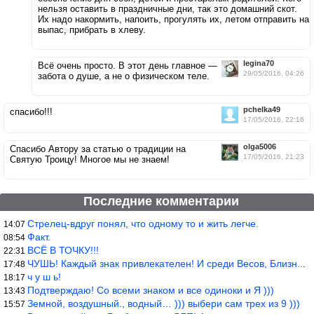
нельзя оставить в праздничные дни, так это домашний скот.
Их надо накормить, напоить, прогулять их, летом отправить на
выпас, прибрать в хлеву.
legina70
Всё очень просто. В этот день главное —
29/05/2016, 04:26
забота о душе, а не о физическом теле.
pchelka49
спасибо!!!
17/05/2016, 22:16
olga5006
Спасибо Автору за статью о традиции на
17/05/2016, 21:23
Святую Троицу! Многое мы не знаем!
Последние комментарии
Стрелец-вдруг понял, что одному то и жить легче.
14:07
Факт.
08:54
ВСЁ В ТОЧКУ!!!
22:31
ЧУШЬ! Каждый знак привлекателен! И среди Весов, Близнецов встреч
17:48
ч у ш ь!
18:17
Подтверждаю! Со всеми знаком и все одиноки и Я )))
13:43
Земной, воздушный., водный… ))) выбери сам трех из 9 )))
15:57