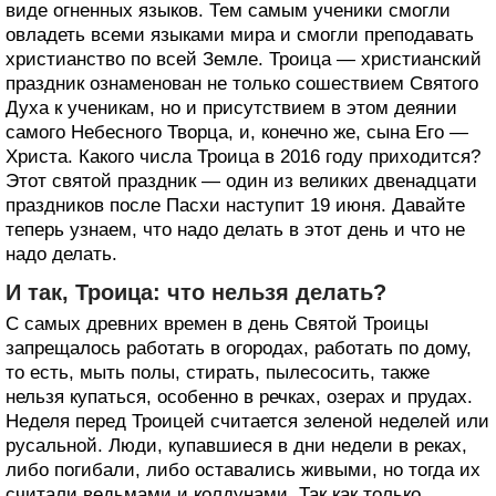
виде огненных языков. Тем самым ученики смогли
овладеть всеми языками мира и смогли преподавать
христианство по всей Земле. Троица — христианский
праздник ознаменован не только сошествием Святого
Духа к ученикам, но и присутствием в этом деянии
самого Небесного Творца, и, конечно же, сына Его —
Христа. Какого числа Троица в 2016 году приходится?
Этот святой праздник — один из великих двенадцати
праздников после Пасхи наступит 19 июня. Давайте
теперь узнаем, что надо делать в этот день и что не
надо делать.
И так, Троица: что нельзя делать?
С самых древних времен в день Святой Троицы
запрещалось работать в огородах, работать по дому,
то есть, мыть полы, стирать, пылесосить, также
нельзя купаться, особенно в речках, озерах и прудах.
Неделя перед Троицей считается зеленой неделей или
русальной. Люди, купавшиеся в дни недели в реках,
либо погибали, либо оставались живыми, но тогда их
считали ведьмами и колдунами. Так как только