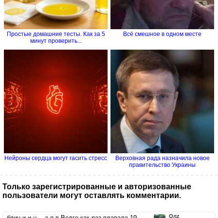
Простые домашние тесты. Как за 5
Всё смешное в одном месте
минут проверить...
Нейроны сердца могут гасить стресс
Верховная рада назначила новое
правительство Украины
Только зарегистрированные и авторизованные
пользователи могут оставлять комментарии.
Олz
блин-и-и-н… а я в Волге как раз плавала 19