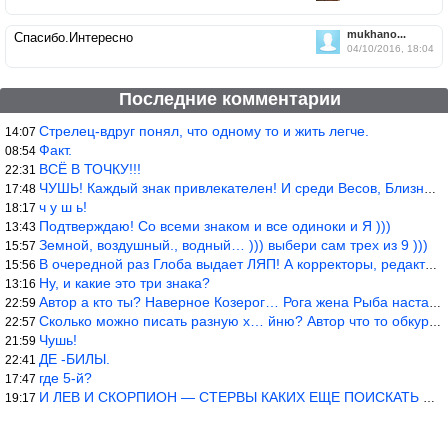
mukhano...
Спасибо.Интересно
04/10/2016, 18:04
Последние комментарии
Стрелец-вдруг понял, что одному то и жить легче.
14:07
Факт.
08:54
ВСЁ В ТОЧКУ!!!
22:31
ЧУШЬ! Каждый знак привлекателен! И среди Весов, Близнецов встреч
17:48
ч у ш ь!
18:17
Подтверждаю! Со всеми знаком и все одиноки и Я )))
13:43
Земной, воздушный., водный… ))) выбери сам трех из 9 )))
15:57
В очередной раз Глоба выдает ЛЯП! А корректоры, редакторы пропус
15:56
Ну, и какие это три знака?
13:16
Автор а кто ты? Наверное Козерог… Рога жена Рыба наставила ))
22:59
Сколько можно писать разную х… йню? Автор что то обкурился?
22:57
Чушь!
21:59
ДЕ -БИЛЫ.
22:41
где 5-й?
17:47
И ЛЕВ И СКОРПИОН — СТЕРВЫ КАКИХ ЕЩЕ ПОИСКАТЬ НАДО
19:17