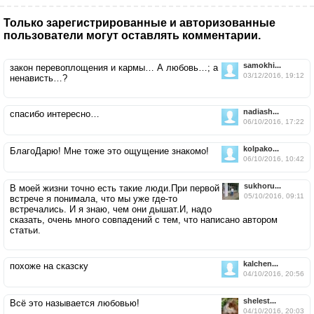
Только зарегистрированные и авторизованные
пользователи могут оставлять комментарии.
samokhi...
закон перевоплощения и кармы… А любовь…; а
03/12/2016, 19:12
ненависть…?
nadiash...
спасибо интересно…
06/10/2016, 17:22
kolpako...
БлагоДарю! Мне тоже это ощущение знакомо!
06/10/2016, 10:42
sukhoru...
В моей жизни точно есть такие люди.При первой
05/10/2016, 09:11
встрече я понимала, что мы уже где-то
встречались. И я знаю, чем они дышат.И, надо
сказать, очень много совпадений с тем, что написано автором
статьи.
kalchen...
похоже на сказску
04/10/2016, 20:56
shelest...
Всё это называется любовью!
04/10/2016, 20:03