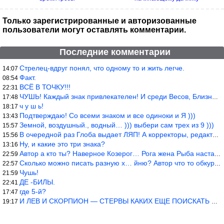
Только зарегистрированные и авторизованные
пользователи могут оставлять комментарии.
Последние комментарии
Стрелец-вдруг понял, что одному то и жить легче.
14:07
Факт.
08:54
ВСЁ В ТОЧКУ!!!
22:31
ЧУШЬ! Каждый знак привлекателен! И среди Весов, Близнецов встреч
17:48
ч у ш ь!
18:17
Подтверждаю! Со всеми знаком и все одиноки и Я )))
13:43
Земной, воздушный., водный… ))) выбери сам трех из 9 )))
15:57
В очередной раз Глоба выдает ЛЯП! А корректоры, редакторы пропус
15:56
Ну, и какие это три знака?
13:16
Автор а кто ты? Наверное Козерог… Рога жена Рыба наставила ))
22:59
Сколько можно писать разную х… йню? Автор что то обкурился?
22:57
Чушь!
21:59
ДЕ -БИЛЫ.
22:41
где 5-й?
17:47
И ЛЕВ И СКОРПИОН — СТЕРВЫ КАКИХ ЕЩЕ ПОИСКАТЬ НАДО
19:17