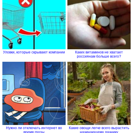
Уловки, которые скрывают компании
Каких витаминов не хватает
россиянам больше всего?
Нужно ли отключать интернет во
Какие овощи легче всего вырастить
время грозы
начинающему дачнику