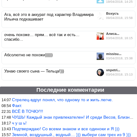
19/04/2018, 14:25
Вохусъ
Ага, всё это в аккурат под характер Владимира
09/04/2018, 15:58
Ильича подкашивает
Алиса...
очень похоже… прям… всё так и есть…
03/04/2018, 16:15
спасибо…
missisu...
Абсолютно не похожи))))))
03/04/2018, 15:38
vnpetri...
Узнаю своего сына — Тельца!)))
03/04/2018, 15:13
Последние комментарии
Стрелец-вдруг понял, что одному то и жить легче.
14:07
Факт.
08:54
ВСЁ В ТОЧКУ!!!
22:31
ЧУШЬ! Каждый знак привлекателен! И среди Весов, Близнецов встреч
17:48
ч у ш ь!
18:17
Подтверждаю! Со всеми знаком и все одиноки и Я )))
13:43
Земной, воздушный., водный… ))) выбери сам трех из 9 )))
15:57