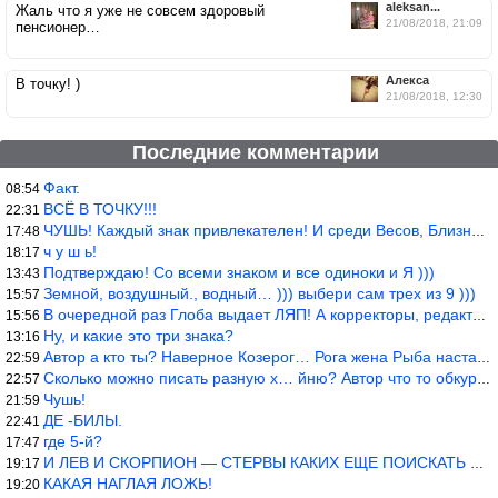
aleksan...
Жаль что я уже не совсем здоровый
21/08/2018, 21:09
пенсионер…
Алекса
В точку! )
21/08/2018, 12:30
Последние комментарии
Факт.
08:54
ВСЁ В ТОЧКУ!!!
22:31
ЧУШЬ! Каждый знак привлекателен! И среди Весов, Близнецов встреч
17:48
ч у ш ь!
18:17
Подтверждаю! Со всеми знаком и все одиноки и Я )))
13:43
Земной, воздушный., водный… ))) выбери сам трех из 9 )))
15:57
В очередной раз Глоба выдает ЛЯП! А корректоры, редакторы пропус
15:56
Ну, и какие это три знака?
13:16
Автор а кто ты? Наверное Козерог… Рога жена Рыба наставила ))
22:59
Сколько можно писать разную х… йню? Автор что то обкурился?
22:57
Чушь!
21:59
ДЕ -БИЛЫ.
22:41
где 5-й?
17:47
И ЛЕВ И СКОРПИОН — СТЕРВЫ КАКИХ ЕЩЕ ПОИСКАТЬ НАДО
19:17
КАКАЯ НАГЛАЯ ЛОЖЬ!
19:20