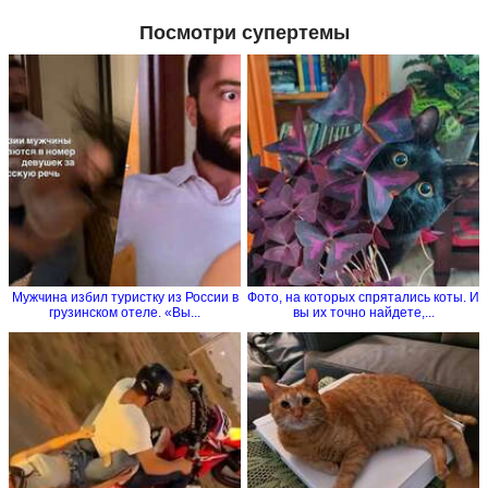
Посмотри супертемы
Мужчина избил туристку из России в
Фото, на которых спрятались коты. И
грузинском отеле. «Вы...
вы их точно найдете,...