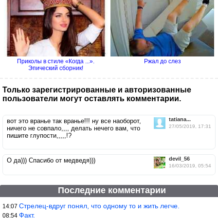
Приколы в стиле «Когда ...».
Ржал до слез
Эпический сборник!
Только зарегистрированные и авторизованные
пользователи могут оставлять комментарии.
tatiana...
вот это вранье так вранье!!! ну все наоборот,
27/05/2019, 17:31
ничего не совпало,,,, делать нечего вам, что
пишите глупости,,,,,!?
devil_56
О да))) Спасибо от медведя)))
16/03/2019, 05:54
Последние комментарии
Стрелец-вдруг понял, что одному то и жить легче.
14:07
Факт.
08:54