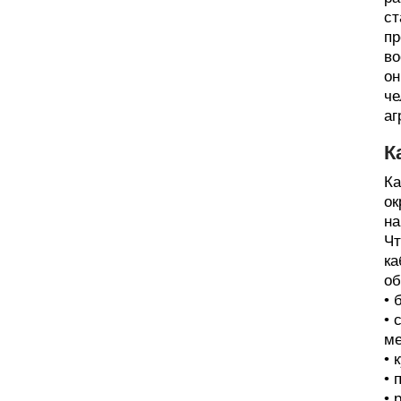
ст
пр
во
он
че
аг
К
Ка
ок
на
Чт
ка
об
• 
• 
ме
• 
• 
• 