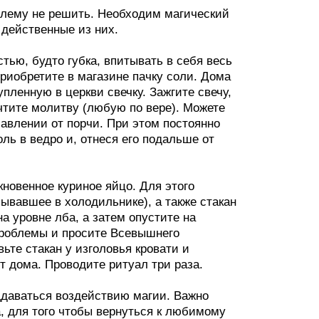
блему не решить. Необходим магический
 действенные из них.
ью, будто губка, впитывать в себя весь
приобретите в магазине пачку соли. Дома
пленную в церкви свечку. Зажгите свечу,
очтите молитву (любую по вере). Можете
авлении от порчи. При этом постоянно
ль в ведро и, отнеся его подальше от
кновенное куриное яйцо. Для этого
бывавшее в холодильнике), а также стакан
а уровне лба, а затем опустите на
проблемы и просите Всевышнего
вьте стакан у изголовья кровати и
т дома. Проводите ритуал три раза.
оддаваться воздействию магии. Важно
а, для того чтобы вернуться к любимому