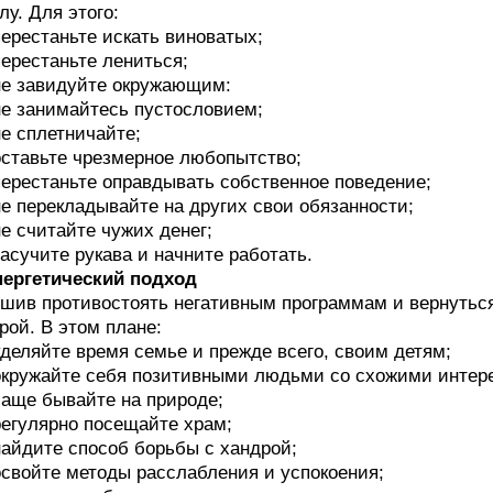
лу. Для этого:
перестаньте искать виноватых;
перестаньте лениться;
не завидуйте окружающим:
не занимайтесь пустословием;
не сплетничайте;
оставьте чрезмерное любопытство;
перестаньте оправдывать собственное поведение;
не перекладывайте на других свои обязанности;
не считайте чужих денег;
засучите рукава и начните работать.
ергетический подход
шив противостоять негативным программам и вернуться 
рой. В этом плане:
уделяйте время семье и прежде всего, своим детям;
окружайте себя позитивными людьми со схожими интер
чаще бывайте на природе;
регулярно посещайте храм;
найдите способ борьбы с хандрой;
освойте методы расслабления и успокоения;