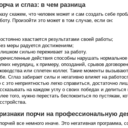
орча и сглаз: в чем разница
азу скажем, что человек может и сам создать себе про
боту. Произойти это может в том случае, если он:
постоянно хвастается результатами своей работы;
без меры радуется достижениям;
слишком сильно переживает за работу.
речисленные действия способны нарушать нормальное т
лких неурядиц, к примеру, опозданий, срывов договорен
ководства или сплетен коллег. Такие моменты вызываю
бе. Сглаз забирает силы и негативно влияет на работос
 с это неприятностью легко справиться, достаточно ли
ссказывать на каждом углу о своих победах и делитьс
лее того, нужно перестать беспокоиться по пустякам, ко
сстройства.
ризнаки порчи на профессиональную де
порчей все немного иначе. Это негативная программа,