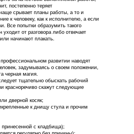
ит, постепенно теряет
чаще срывает планы работы, а то и
ие к человеку, как к исполнителю, а если
зи. Все попытки образумить такого
н уходит от разговора либо отвечает
 или начинают плакать.
го профессиональном развитии наводят
человек, задумываясь о своем положении,
та черная магия.
 следует тщательно обыскать рабочий
рчи красноречиво скажут следующие
или дверной косяк;
рикрепленные к днищу стула и прочим
, принесенной с кладбища);
вляется регулярно без причины);