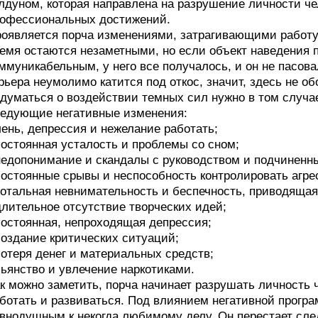
лдуном, которая направлена на разрушение личности че
офессиональных достижений.
оявляется порча изменениями, затрагивающими работу 
емя остаются незаметными, но если объект наведения 
ммуникабельным, у него все получалось, и он не пасова
рьера неумолимо катится под откос, значит, здесь не о
думаться о воздействии темных сил нужно в том случа
едующие негативные изменения:
лень, депрессия и нежелание работать;
постоянная усталость и проблемы со сном;
недопонимание и скандалы с руководством и подчиненн
постоянные срывы и неспособность контролировать агре
тотальная невнимательность и беспечность, приводящая
длительное отсутствие творческих идей;
постоянная, непроходящая депрессия;
создание критических ситуаций;
потеря денег и материальных средств;
пьянство и увлечение наркотиками.
к можно заметить, порча начинает разрушать личность 
ботать и развиваться. Под влиянием негативной прогр
внодушным к некогда любимому делу. Он перестает сле