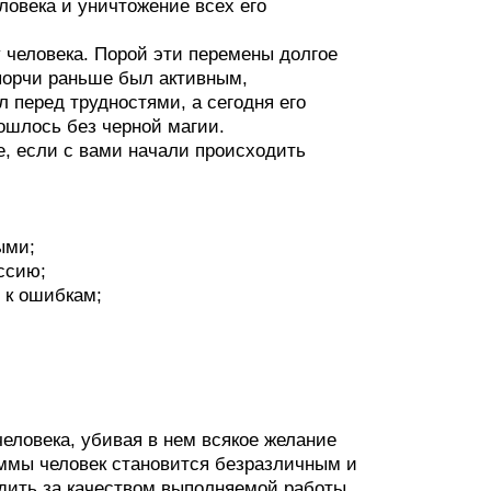
ловека и уничтожение всех его
человека. Порой эти перемены долгое
порчи раньше был активным,
л перед трудностями, а сегодня его
бошлось без черной магии.
е, если с вами начали происходить
ыми;
ссию;
 к ошибкам;
человека, убивая в нем всякое желание
аммы человек становится безразличным и
дить за качеством выполняемой работы,