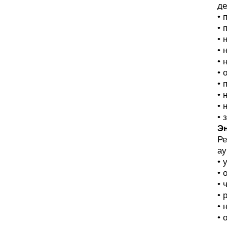
де
• 
• 
• 
• 
• 
• 
• 
• 
• 
• 
Эн
Ре
ау
• 
• 
• 
• 
• 
• 