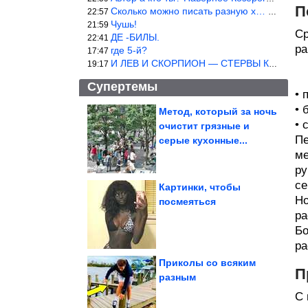
П
Сколько можно писать разную х… йню? Автор что то обкурился?
22:57
Чушь!
21:59
Ср
ДЕ -БИЛЫ.
22:41
ра
где 5-й?
17:47
И ЛЕВ И СКОРПИОН — СТЕРВЫ КАКИХ ЕЩЕ ПОИСКАТЬ НАДО
19:17
Супертемы
• 
• 
Метод, который за ночь
• 
очистит грязные и
Что известно об аресте
главы «Граждан
Пе
серые кухонные...
СССР»?...
ме
ру
се
Картинки, чтобы
Но
посмеяться
ра
Подборка приколов
Бо
ра
Приколы со всяким
П
разным
Возможные уступки ЕС Греции ради санкций против России
С 