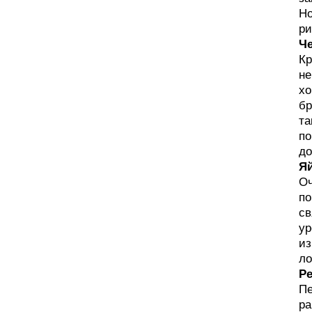
Но
ри
Че
Кр
не
хо
бр
та
по
до
Я
Оч
по
св
ур
из
ло
Р
Пе
ра