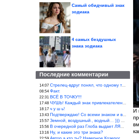
Самый обидчивый знак
зодиака
4 самых бездушных
знака зодиака
Последние комментарии
Стрелец-вдруг понял, что одному то и жить легче.
14:07
Факт.
08:54
ВСЁ В ТОЧКУ!!!
22:31
ЧУШЬ! Каждый знак привлекателен! И среди Весов, Близнецов встреч
17:48
ч у ш ь!
18:17
И 
Подтверждаю! Со всеми знаком и все одиноки и Я )))
13:43
пр
Земной, воздушный., водный… ))) выбери сам трех из 9 )))
15:57
вм
В очередной раз Глоба выдает ЛЯП! А корректоры, редакторы пропус
15:56
ка
Ну, и какие это три знака?
13:16
Автор а кто ты? Наверное Козерог… Рога жена Рыба наставила ))
22:59