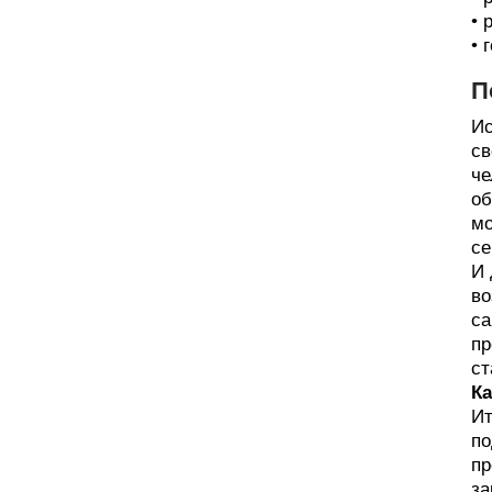
• 
• 
П
Ис
св
че
об
мо
се
И 
во
са
пр
ст
Ка
Ит
по
пр
за