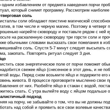
 одним избавлением от предмета наведения порчи про
туал, который снимет программу. Рассмотрим наиболее
тверговая соль
исталлы соли обладают поистине магической способност
гатив, в том числе и черную магию. Поэтому в четверг 
рошенько нагрейте сковороду и поставьте рядом с ней ку
осьте на раскаленную сковородку три горсти соли и пр
кже обычными словами высказать свои пожелания в изб
мешивайте соль. Спустя 5-7 минут следует высыпать со
ма, закопать. Повторять ритуал следует 3 дня.
йцо
истить свое энергетическое поле от порчи поможет обы
надобится свежее яйцо (снесенное в этот день, и не по
ятой воды. Перед сном возьмите яйцо и подержите его н
овень живота. В процессе проговорите мысленно свои 
бавления от них. Разбейте яйцо в стакан с водой, поста
житесь спать. С утра вылейте воду с яйцом подальше о
еалистичный подход
няя на порчу, не забывайте о том, что вы не должны п
ботать над собой и проявить все свои волевые качеств