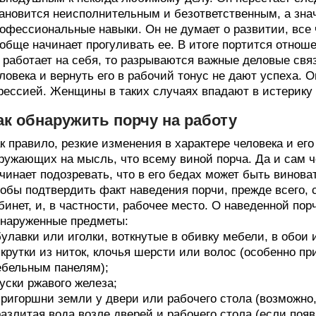
ановится неисполнительным и безответственным, а знач
офессиональные навыки. Он не думает о развитии, все 
обще начинает прогуливать ее. В итоге портится отношен
 работает на себя, то разрываются важные деловые свя
ловека и вернуть его в рабочий тонус не дают успеха. О
рессией. Женщины в таких случаях впадают в истерику
ак обнаружить порчу на работу
к правило, резкие изменения в характере человека и е
ружающих на мысль, что всему виной порча. Да и сам 
чинает подозревать, что в его бедах может быть винова
обы подтвердить факт наведения порчи, прежде всего,
бинет, и, в частности, рабочее место. О наведенной по
наруженные предметы:
булавки или иголки, воткнутые в обивку мебели, в обои 
скрутки из ниток, клочья шерсти или волос (особенно п
бельным панелям);
куски ржавого железа;
пригоршни земли у двери или рабочего стола (возможно
разлитая вода возле дверей и рабочего стола (если поя