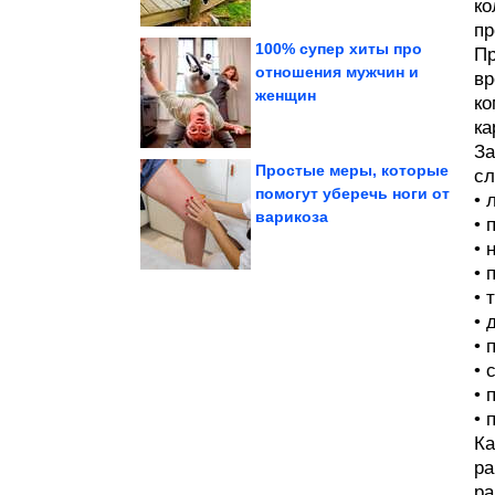
ко
пр
100% супер хиты про
Пр
отношения мужчин и
вр
женщин
Ржунимагу!
ко
социальных сетей.
Свежачок из
ка
За
Простые меры, которые
сл
помогут уберечь ноги от
• 
варикоза
разрушат ваше детство
• 
мультфильмах, которые
Теории о
• 
• 
• 
• 
• 
• 
• 
• 
Ка
ра
ра