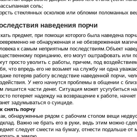
рассыпанная соль;
горсть стеклянных осколков или обломки поломанных ве
оследствия наведения порчи
кать предмет, при помощи которого была наведена порча
оевременно не обнаруженная и не обезвреженная магич
ловека к самым неприятным последствиям.Объект наве
щественному порицанию, его могут оштрафовать или пон
гут просто уволить с работы, причем, под воздействие
бя, что впредь его не возьмет на службу ни одна уважа
даже потеряв работу вследствие наведенной порчи, чело
здействия. У него начнутся проблемы в общении с близ
м лишится части денег. Ситуация может усугубиться на
осто потеряет надежду на возвращение к работе, начнет
анет задумываться о суициде.
к снять порчу
ак, обнаруженные рядом с рабочим столом вещи недвусм
дклад. Важно не брать его в руки, ведь этим можно сде
едмет следует смести на бумагу, отнести подальше от 
копать в землю.