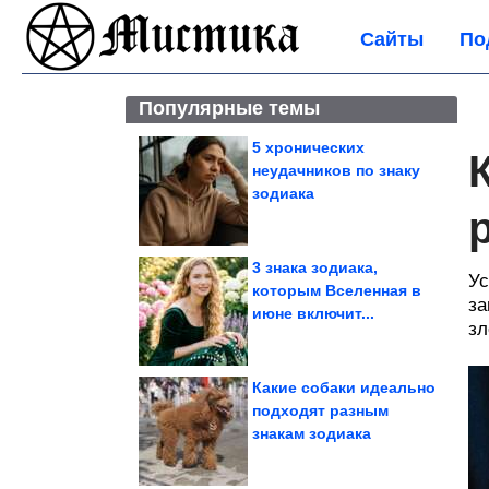
Сайты
По
Популярные темы
5 хронических
неудачников по знаку
зодиака
3 знака зодиака,
Ус
которым Вселенная в
за
июне включит...
зл
Какие собаки идеально
подходят разным
знакам зодиака