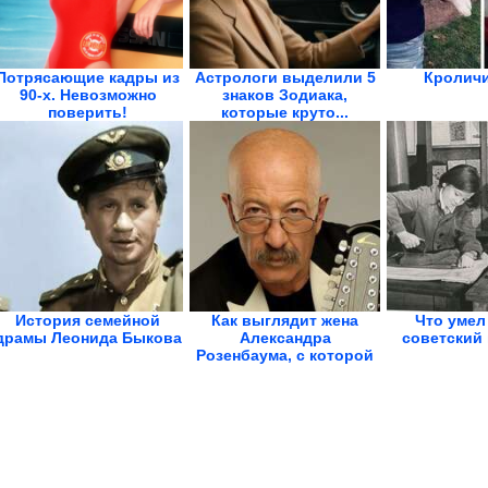
Потрясающие кадры из
Астрологи выделили 5
Кроличи
90-х. Невозможно
знаков Зодиака,
поверить!
которые круто...
История семейной
Как выглядит жена
Что умел
драмы Леонида Быкова
Александра
советский
Розенбаума, с которой
он уже...