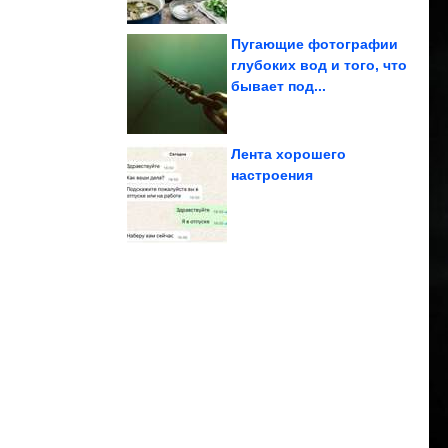
Пугающие фотографии
глубоких вод и того, что
бывает под...
Как...
стоит внедрить в жизнь.
7 привычек, которые
Лента хорошего
настроения
руками
для цветов своими
Интересные горшочки