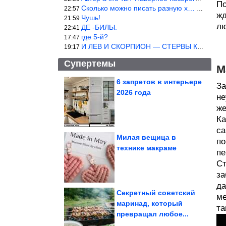
По
Сколько можно писать разную х… йню? Автор что то обкурился?
22:57
жд
Чушь!
21:59
лю
ДЕ -БИЛЫ.
22:41
где 5-й?
17:47
И ЛЕВ И СКОРПИОН — СТЕРВЫ КАКИХ ЕЩЕ ПОИСКАТЬ НАДО
19:17
Супертемы
М
6 запретов в интерьере
За
2026 года
не
В Подмосковье убили и
расчленили участницу
конкурса...
же
Ка
са
Милая вещица в
по
технике макраме
пе
Уморительные кадры с
нашими любимыми
котейками
Ст
за
да
Секретный советский
ме
маринад, который
та
превращал любое...
Портал к центру Вселенной: загадки масонского колодца...