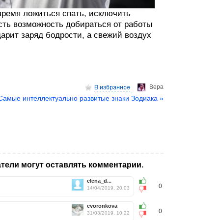
время ложиться спать, исключить
есть возможность добираться от работы
арит заряд бодрости, а свежий воздух
Верa
Самые интеллектуально развитые знаки Зодиака »
тели могут оставлять комментарии.
elena_d...
0
14/04/2019, 20:03
cvoronkova
0
31/03/2019, 10:22