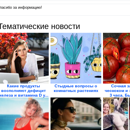
пасибо за информацию!
Тематические новости
Какие продукты
Стыдные вопросы о
Сочная з
восполняют дефицит
комнатных растениях
чесноком и 
железа и витамина D у...
3 часа. Б