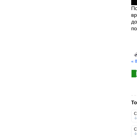
По
вр
до
по
« 
То
С
С