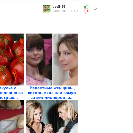
devil_56
+1
28/03/2019, 21:26
акуска с
Известные женщины,
зеленью за
которые вышли замуж
ыстрые...
за миллионеров, а...