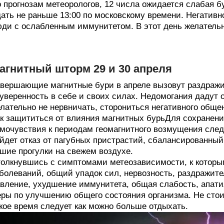
 прогнозам метеорологов, 12 числа ожидается слабая 
ать не раньше 13:00 по московскому времени. Негативн
ди с ослабленным иммунитетом. В этот день желательн
агнитный шторм 29 и 30 апреля
вершающие магнитные бури в апреле вызовут раздражи
уверенность в себе и своих силах. Недомогания дадут о 
лательно не нервничать, сторониться негативного общ
к защититься от влияния магнитных бурьДля сохранени
мочувствия к периодам геомагнитного возмущения следу
йдет отказ от пагубных пристрастий, сбалансированный
шие прогулки на свежем воздухе.
олкнувшись с симптомами метеозависимости, к которы
болеваний, общий упадок сил, нервозность, раздражит
вление, ухудшение иммунитета, общая слабость, апати
ры по улучшению общего состояния организма. Не стои
кое время следует как можно больше отдыхать.