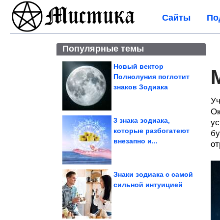
Сайты
По
Популярные темы
Новый вектор
Полнолуния поглотит
знаков Зодиака
Уч
Ок
3 знака зодиака,
ус
которые разбогатеют
бу
внезапно и...
от
Знаки зодиака с самой
сильной интуицией