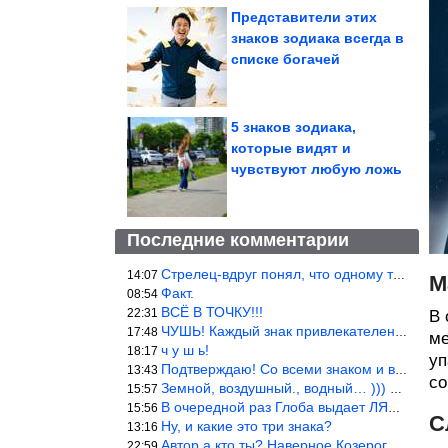
Представители этих
знаков зодиака всегда в
списке богачей
5 знаков зодиака,
которые видят и
чувствуют любую ложь
Последние комментарии
Стрелец-вдруг понял, что одному то и жить легче.
14:07
М
Факт.
08:54
ВСЁ В ТОЧКУ!!!
22:31
В 
ЧУШЬ! Каждый знак привлекателен! И среди Весов, Близнецов встреч
17:48
ме
ч у ш ь!
18:17
уп
Подтверждаю! Со всеми знаком и все одиноки и Я )))
13:43
со
Земной, воздушный., водный… ))) выбери сам трех из 9 )))
15:57
В очередной раз Глоба выдает ЛЯП! А корректоры, редакторы пропус
15:56
С
Ну, и какие это три знака?
13:16
Автор а кто ты? Наверное Козерог… Рога жена Рыба наставила ))
22:59