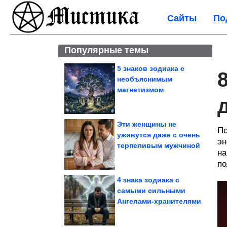
Сайты
По
Популярные темы
5 знаков зодиака с
необъяснимым
магнетизмом
Эти женщины не
По
уживутся даже с очень
эн
терпеливым мужчиной
на
по
4 знака зодиака с
самыми сильными
Ангелами-хранителями