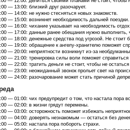
:00 — 12:00: делиться своими планами не стоит, чтобы
:00 — 13:00: близкий друг разочарует.
:00 — 14:00: не нужно стесняться новых знакомств.
:00 — 15:00: возникнет необходимость дальней поездки.
:00 — 16:00: чихание указывает на необходимость отдох
:00 — 17:00: данные ранее обещания нужно выполнить, 
:00 — 18:00: денежные средства под угрозой. Не стоит 
:00 — 19:00: обращение к ангелу-хранителю поможет сп
:00 — 20:00: неприятности возникнут из-за необдуманн
:00 — 21:00: тренировка силы воли поможет справиться
:00 — 22:00: тратить деньги не стоит, чтобы не остатьс
:00 — 23:00: неожиданный звонок прольет свет на прои
:00 — 24:00: разочарование может стать причиной депр
реда
:00 — 01:00: чих предупредит о том, что настала пора в
:00 — 02:00: в жизни грядут перемены.
:00 — 03:00: осторожность поможет избежать неприятно
:00 — 04:00: доверять незнакомым — остаться без денег
:00 — 05:00: настала пора побороть страхи.