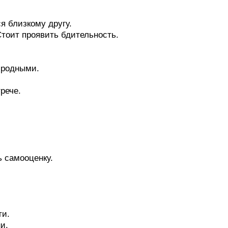
я близкому другу.
тоит проявить бдительность.
с родными.
рече.
 самооценку.
ти.
и.