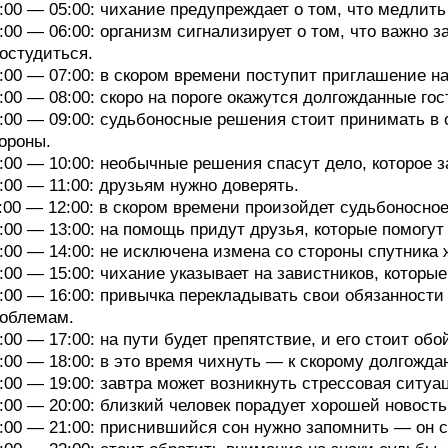
:00 — 05:00: чихание предупреждает о том, что медлить
:00 — 06:00: организм сигнализирует о том, что важно з
остудиться.
:00 — 07:00: в скором времени поступит приглашение н
:00 — 08:00: скоро на пороге окажутся долгожданные гос
:00 — 09:00: судьбоносные решения стоит принимать в 
ороны.
:00 — 10:00: необычные решения спасут дело, которое 
:00 — 11:00: друзьям нужно доверять.
:00 — 12:00: в скором времени произойдет судьбоносное
:00 — 13:00: на помощь придут друзья, которые помогу
:00 — 14:00: не исключена измена со стороны спутника 
:00 — 15:00: чихание указывает на завистников, которые
:00 — 16:00: привычка перекладывать свои обязанности
облемам.
:00 — 17:00: на пути будет препятствие, и его стоит обо
:00 — 18:00: в это время чихнуть — к скорому долгожда
:00 — 19:00: завтра может возникнуть стрессовая ситуа
:00 — 20:00: близкий человек порадует хорошей новост
:00 — 21:00: приснившийся сон нужно запомнить — он с