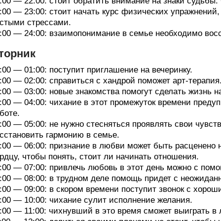
:00 — 22:00: стоит обратить внимание на знаки судьбы.
:00 — 23:00: стоит начать курс физических упражнений
стыми стрессами.
:00 — 24:00: взаимопонимание в семье необходимо вос
торник
:00 — 01:00: поступит приглашение на вечеринку.
:00 — 02:00: справиться с хандрой поможет арт-терапия
:00 — 03:00: новые знакомства помогут сделать жизнь 
:00 — 04:00: чихание в этот промежуток времени преду
боте.
:00 — 05:00: не нужно стесняться проявлять свои чувст
сстановить гармонию в семье.
:00 — 06:00: признание в любви может быть расценено 
рдцу, чтобы понять, стоит ли начинать отношения.
:00 — 07:00: привлечь любовь в этот день можно с помо
:00 — 08:00: в трудном деле помощь придет с неожидан
:00 — 09:00: в скором времени поступит звонок с хоро
:00 — 10:00: чихание сулит исполнение желания.
:00 — 11:00: чихнувший в это время сможет выиграть в