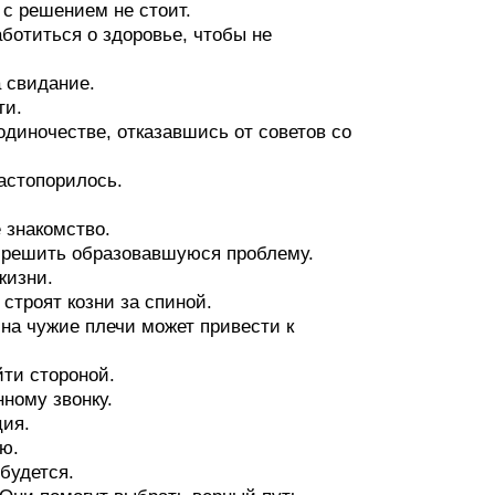
 с решением не стоит.
аботиться о здоровье, чтобы не
а свидание.
ти.
одиночестве, отказавшись от советов со
застопорилось.
 знакомство.
т решить образовавшуюся проблему.
жизни.
 строят козни за спиной.
 на чужие плечи может привести к
йти стороной.
нному звонку.
ция.
ью.
будется.