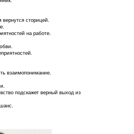
нник.
м вернутся сторицей.
е.
риятностей на работе.
юбви.
еприятностей.
ить взаимопонимание.
и.
увство подскажет верный выход из
 шанс.