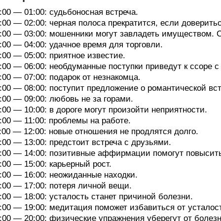
:00 — 01:00: судьбоносная встреча.
:00 — 02:00: черная полоса прекратится, если доверитьс
:00 — 03:00: мошенники могут завладеть имуществом. С
:00 — 04:00: удачное время для торговли.
:00 — 05:00: приятное известие.
:00 — 06:00: необдуманные поступки приведут к ссоре 
:00 — 07:00: подарок от незнакомца.
:00 — 08:00: поступит предложение о романтической вст
:00 — 09:00: любовь не за горами.
:00 — 10:00: в дороге могут произойти неприятности.
:00 — 11:00: проблемы на работе.
:00 — 12:00: новые отношения не продлятся долго.
:00 — 13:00: предстоит встреча с друзьями.
:00 — 14:00: позитивные аффирмации помогут повысить
:00 — 15:00: карьерный рост.
:00 — 16:00: неожиданные находки.
:00 — 17:00: потеря личной вещи.
:00 — 18:00: усталость станет причиной болезни.
:00 — 19:00: медитация поможет избавиться от усталос
:00 — 20:00: физические упражнения уберегут от болезн