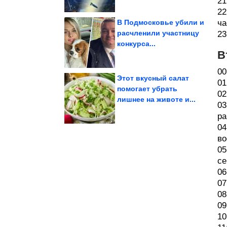
21
22
В Подмосковье убили и
ча
расчленили участницу
23
конкурса...
Андрея Мерзликина
Что произошло в семье
В
00
Этот вкусный салат
01
помогает убрать
02
лишнее на животе и...
века
ДНК людей каменного
03
На стенах пещер нашли
ра
04
во
05
се
06
07
08
09
10