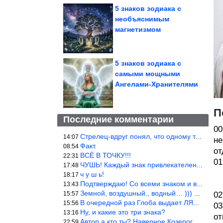
5 знаков зодиака с
необъяснимым
магнетизмом
5 знаков зодиака с
самыми мощными
Ангелами-Хранителями
П
Последние комментарии
00
Стрелец-вдруг понял, что одному то и жить легче.
14:07
не
Факт.
08:54
от
ВСЁ В ТОЧКУ!!!
22:31
01
ЧУШЬ! Каждый знак привлекателен! И среди Весов, Близнецов встреч
17:48
ч у ш ь!
18:17
Подтверждаю! Со всеми знаком и все одиноки и Я )))
13:43
Земной, воздушный., водный… ))) выбери сам трех из 9 )))
15:57
02
В очередной раз Глоба выдает ЛЯП! А корректоры, редакторы пропус
15:56
03
Ну, и какие это три знака?
13:16
от
Автор а кто ты? Наверное Козерог… Рога жена Рыба наставила ))
22:59