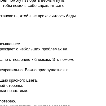
 Они помогут выбрать верный путь.
, чтобы помочь себе справляться с
становить, чтобы не приключилось беды.
.
насыщеннее.
преждает о небольших проблемах на
ва по отношению к близким. Это поможет
неправильно. Важно прислушаться к
щью красного цвета.
ной стороны.
шими новостями.
 лотерею.