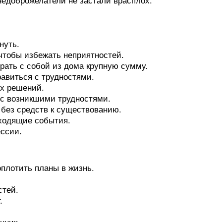
 недоброжелатели не застали врасплох.
нуть.
чтобы избежать неприятностей.
брать с собой из дома крупную сумму.
равиться с трудностями.
ых решений.
 с возникшими трудностями.
я без средств к существованию.
сходящие события.
ессии.
оплотить планы в жизнь.
стей.
.