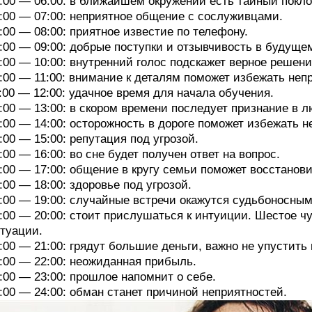
:00 — 06:00: в ближайшем окружении есть тайный покло
:00 — 07:00: неприятное общение с сослуживцами.
:00 — 08:00: приятное известие по телефону.
:00 — 09:00: добрые поступки и отзывчивость в будуще
:00 — 10:00: внутренний голос подскажет верное решени
:00 — 11:00: внимание к деталям поможет избежать неп
:00 — 12:00: удачное время для начала обучения.
:00 — 13:00: в скором времени последует признание в л
:00 — 14:00: осторожность в дороге поможет избежать н
:00 — 15:00: репутация под угрозой.
:00 — 16:00: во сне будет получен ответ на вопрос.
:00 — 17:00: общение в кругу семьи поможет восстанов
:00 — 18:00: здоровье под угрозой.
:00 — 19:00: случайные встречи окажутся судьбоносным
:00 — 20:00: стоит прислушаться к интуиции. Шестое ч
туации.
:00 — 21:00: грядут большие деньги, важно не упустить
:00 — 22:00: неожиданная прибыль.
:00 — 23:00: прошлое напомнит о себе.
:00 — 24:00: обман станет причиной неприятностей.