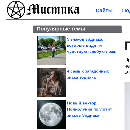
Сайты
По
Популярные темы
5 знаков зодиака,
которые видят и
чувствуют любую ложь
Пр
не
4 самых загадочных
«ч
знака зодиака
Новый вектор
Полнолуния поглотит
знаков Зодиака