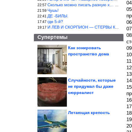
04
Сколько можно писать разную х… йню? Автор что то обкурился?
22:57
05
Чушь!
21:59
пр
ДЕ -БИЛЫ.
22:41
где 5-й?
06
17:47
И ЛЕВ И СКОРПИОН — СТЕРВЫ КАКИХ ЕЩЕ ПОИСКАТЬ НАДО
19:17
07
08
Супертемы
ст
Как зонировать
09
пространство дома
10
Смешные видео для
хорошего настроения
11
12
13
Случайности, которые
14
не придумал бы даже
15
Для крупнейшего
сюрреалист
железорудного проекта
пр
в Африке Китай...
16
17
Летающая крепость
18
19
20
Как украсить крыльцо частного дома