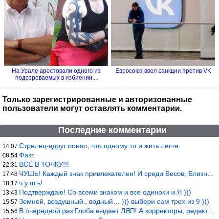
На Урале арестовали одного из
Евросоюз ввел санкции против VK
подозреваемых в избиении...
Только зарегистрированные и авторизованные
пользователи могут оставлять комментарии.
Последние комментарии
Стрелец-вдруг понял, что одному то и жить легче.
14:07
Факт.
08:54
ВСЁ В ТОЧКУ!!!
22:31
ЧУШЬ! Каждый знак привлекателен! И среди Весов, Близнецов встреч
17:48
ч у ш ь!
18:17
Подтверждаю! Со всеми знаком и все одиноки и Я )))
13:43
Земной, воздушный., водный… ))) выбери сам трех из 9 )))
15:57
В очередной раз Глоба выдает ЛЯП! А корректоры, редакторы пропус
15:56