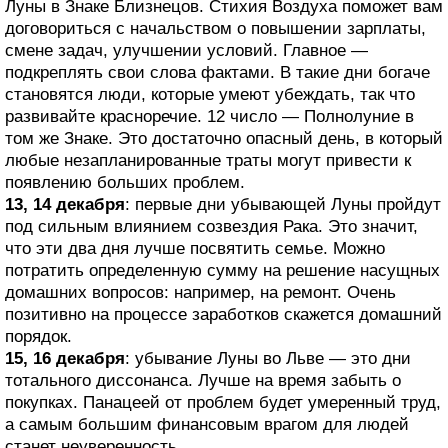
Луны в Знаке Близнецов. Стихия Воздуха поможет вам
договориться с начальством о повышении зарплаты,
смене задач, улучшении условий. Главное —
подкреплять свои слова фактами. В такие дни богаче
становятся люди, которые умеют убеждать, так что
развивайте красноречие. 12 число — Полнолуние в
том же Знаке. Это достаточно опасный день, в который
любые незапланированные траты могут привести к
появлению больших проблем.
13, 14 декабря
: первые дни убывающей Луны пройдут
под сильным влиянием созвездия Рака. Это значит,
что эти два дня лучше посвятить семье. Можно
потратить определенную сумму на решение насущных
домашних вопросов: например, на ремонт. Очень
позитивно на процессе заработков скажется домашний
порядок.
15, 16 декабря
: убывание Луны во Льве — это дни
тотального диссонанса. Лучше на время забыть о
покупках. Панацеей от проблем будет умеренный труд,
а самым большим финансовым врагом для людей
станет неуверенность.