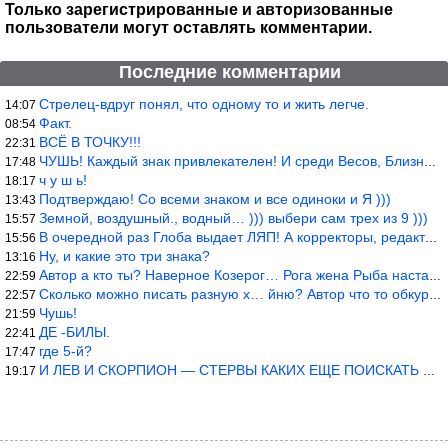
Только зарегистрированные и авторизованные
пользователи могут оставлять комментарии.
Последние комментарии
Стрелец-вдруг понял, что одному то и жить легче.
14:07
Факт.
08:54
ВСЁ В ТОЧКУ!!!
22:31
ЧУШЬ! Каждый знак привлекателен! И среди Весов, Близнецов встреч
17:48
ч у ш ь!
18:17
Подтверждаю! Со всеми знаком и все одиноки и Я )))
13:43
Земной, воздушный., водный… ))) выбери сам трех из 9 )))
15:57
В очередной раз Глоба выдает ЛЯП! А корректоры, редакторы пропус
15:56
Ну, и какие это три знака?
13:16
Автор а кто ты? Наверное Козерог… Рога жена Рыба наставила ))
22:59
Сколько можно писать разную х… йню? Автор что то обкурился?
22:57
Чушь!
21:59
ДЕ -БИЛЫ.
22:41
где 5-й?
17:47
И ЛЕВ И СКОРПИОН — СТЕРВЫ КАКИХ ЕЩЕ ПОИСКАТЬ НАДО
19:17