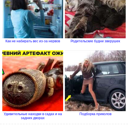
Как не набирать вес из-за нервов
Родительские будни зверушек
Удивительные находки в садах и на
Подборка приколов
задних дворах