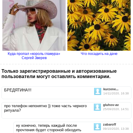
Куда пропал «король гламура»
Что посадить на даче
Сергей Зверев
Только зарегистрированные и авторизованные
пользователи могут оставлять комментарии.
kurzene...
БРЕДЯТИНА!!!
14/11/2020, 16:38
gluhov-av
про телефон непонятно )) тоже часть черного
25/09/2020, 14:51
ритуала?
zabaroff
ну конечно, теперь каждый после
09/10/2020, 13:38
прочтения будет стороной обходить