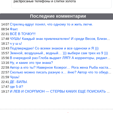
расбросаные телефоны и слитки золота
Последние комментарии
Стрелец-вдруг понял, что одному то и жить легче.
14:07
Факт.
08:54
ВСЁ В ТОЧКУ!!!
22:31
ЧУШЬ! Каждый знак привлекателен! И среди Весов, Близнецов встреч
17:48
ч у ш ь!
18:17
Подтверждаю! Со всеми знаком и все одиноки и Я )))
13:43
Земной, воздушный., водный… ))) выбери сам трех из 9 )))
15:57
В очередной раз Глоба выдает ЛЯП! А корректоры, редакторы пропус
15:56
Ну, и какие это три знака?
13:16
Автор а кто ты? Наверное Козерог… Рога жена Рыба наставила ))
22:59
Сколько можно писать разную х… йню? Автор что то обкурился?
22:57
Чушь!
21:59
ДЕ -БИЛЫ.
22:41
где 5-й?
17:47
И ЛЕВ И СКОРПИОН — СТЕРВЫ КАКИХ ЕЩЕ ПОИСКАТЬ НАДО
19:17