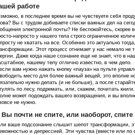
ашей работе
зможно, в последнее время вы не чувствуете себя про
ова? Вы с трудом добиваете списки важных дел на сего
общения электронной почты? Не беспокойтесь, скорее все
осто-напросто у нашего тела строго ограниченное колич
просту не хватать на все. Особенно это актуально тогда
ансформации. Этот процесс отнимает у нас немало не т
ергии. Даже когда наше сознание еще не знает, что в н
сштабное, нашему телу отлично известно, в чем дело.
если вам нужно нажать кнопку «пауза» на пульте управ
вободить место для более важный вещей, это вполне но
язательно нужно делать (и не больше), а после старайт
гулять по лесу, подремать, или, скажем, почитать книги
олне может подождать вашего возвращения, и вы вполне 
вовсе не нужно.
. Вы почти не спите, или наоборот, спите
ли ваше подсознание слышит шепот трансформации, эт
евожностью и депрессией. Эти чувства (вместе или по о