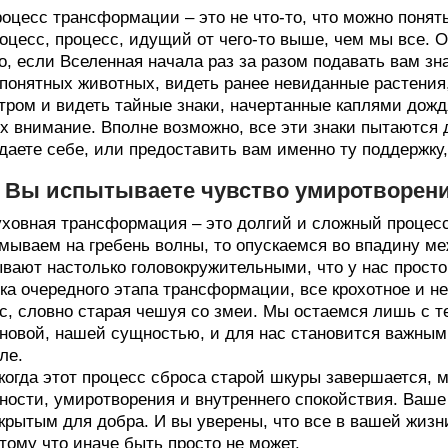
оцесс трансформации – это не что-то, что можно понят
оцесс, процесс, идущий от чего-то выше, чем мы все. О
о, если Вселенная начала раз за разом подавать вам зн
понятных животных, видеть ранее невиданные растения
тром и видеть тайные знаки, начертанные каплями дож
х внимание. Вполне возможно, все эти знаки пытаются д
даете себе, или предоставить вам именно ту поддержку,
. Вы испытываете чувство умиротворени
ховная трансформация – это долгий и сложный процесс
мываем на гребень волны, то опускаемся во впадину ме
вают настолько головокружительными, что у нас просто
ка очередного этапа трансформации, все крохотное и н
с, словно старая чешуя со змеи. Мы остаемся лишь с т
новой, нашей сущностью, и для нас становится важным
ле.
когда этот процесс сброса старой шкуры завершается,
ности, умиротворения и внутреннего спокойствия. Ваше
крытым для добра. И вы уверены, что все в вашей жизни
тому что иначе быть просто не может.