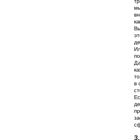
тр
мы
вн
ка
Вы
эт
де
Ил
по
Да
ка
то
в 
ст
Ес
де
пр
за
сф
3