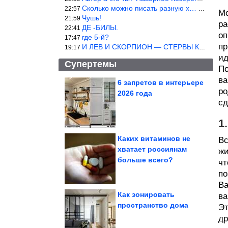
Сколько можно писать разную х… йню? Автор что то обкурился?
22:57
Мо
Чушь!
21:59
ра
ДЕ -БИЛЫ.
22:41
оп
где 5-й?
17:47
пр
И ЛЕВ И СКОРПИОН — СТЕРВЫ КАКИХ ЕЩЕ ПОИСКАТЬ НАДО
19:17
ид
Супертемы
По
ва
6 запретов в интерьере
ро
2026 года
Вещи, без которых
сд
советская квартира
считалась бедной
1
Каких витаминов не
Вс
хватает россиянам
жи
25 прикольных
больше всего?
комментариев июля из
чт
соцсетей
по
Ва
Как зонировать
ва
пространство дома
Эт
др
14 бесподобных фото из сказочного Вьетнама