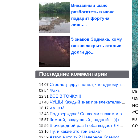
Внезапный шанс
разбогатеть в июне
подарит фортуна
лишь...
5 знаков Зодиака, кому
важно закрыть старые
долги до...
Последние комментарии
Стрелец-вдруг понял, что одному то и жить легче.
14:07
Факт.
08:54
Ин
ВСЁ В ТОЧКУ!!!
22:31
ча
ЧУШЬ! Каждый знак привлекателен! И среди Весов, Близнецов встреч
17:48
ис
ч у ш ь!
18:17
«С
Подтверждаю! Со всеми знаком и все одиноки и Я )))
13:43
ко
Земной, воздушный., водный… ))) выбери сам трех из 9 )))
15:57
се
В очередной раз Глоба выдает ЛЯП! А корректоры, редакторы пропус
15:56
Ну, и какие это три знака?
13:16
Автор а кто ты? Наверное Козерог… Рога жена Рыба наставила ))
22:59