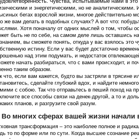
удовлетворенность. Чувства, испытываемые нами в это 
зическими и энергетическими, но не аналитическими. И
ысиных бегах взрослой жизни, многое действительно мо
о же вам делать в подобных случаях? А вот что: побуд
слями. Хотя поначалу от одних мыслей о том, чтобы ос
жет быть не по себе, на самом деле лишь оставшись н
знанием, вы сможете понять, откуда у вас взялось это ч
бственную истину. Если у вас будет достаточно времени
рошенько над этим подумать, и недостаток отвлекающе
ожете начать разбираться, что с вами происходит, и по
енно таким образом.
к что, если вам кажется, будто вы застряли в трясине и
тановитесь, сделайте глубокий вдох, и найдите немног
мими с собою. Так что отправьтесь в пеший поход на при
ключите все способы связи на денек-другой, а то и дол
каких планов, и разгрузите свой разум.
. Во многих сферах вашей жизни начали
ховная трансформация – это наиболее полное и радика
дь то по форме или по сути. Когда высшее сознание реш