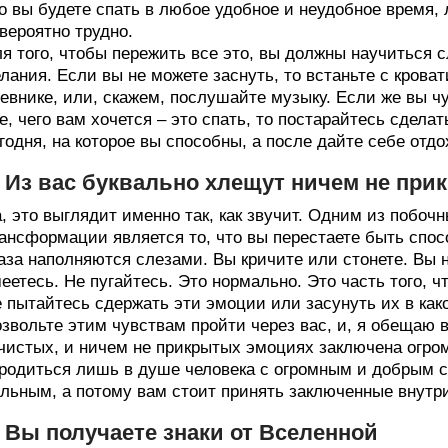
о вы будете спать в любое удобное и неудобное время, л
вероятно трудно.
я того, чтобы пережить все это, вы должны научиться 
лания. Если вы не можете заснуть, то встаньте с кроват
евнике, или, скажем, послушайте музыку. Если же вы ч
е, чего вам хочется – это спать, то постарайтесь сдела
годня, на которое вы способны, а после дайте себе отдо
. Из вас буквально хлещут ничем не пр
, это выглядит именно так, как звучит. Одним из побо
ансформации является то, что вы перестаете быть сп
аза наполняются слезами. Вы кричите или стонете. Вы 
еетесь. Не пугайтесь. Это нормально. Это часть того, ч
 пытайтесь сдержать эти эмоции или засунуть их в как
звольте этим чувствам пройти через вас, и, я обещаю в
чистых, и ничем не прикрытых эмоциях заключена огром
родиться лишь в душе человека с огромным и добрым 
льным, а потому вам стоит принять заключенные внутр
. Вы получаете знаки от Вселенной