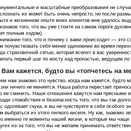
нументальные и масштабные преобразования не случаю
спознать их может быть очень непросто, но после раз
ыте и жизненном опыте моих клиентов мне удалось вы
изнаков того, что вы уже стоите на самом пороге духов
ет полным ходом).
нимание того, что и почему с вами происходит — это с
м почувствовать себя менее одинокими во время перехо
да страховочной сетью, которая вселит в вас уверенност
елать первый шаг по мосту над пропастью, ведущем по 
. Вам кажется, будто вы «топчетесь на м
ем нам знакомо это чувство, когда нам кажется, будто 
зни ничего не меняется. Наша работа перестает приноси
о ее сменить. Наши отношения кажутся нам пресными и
зади спокойствие и безопасность того, что мы так долг
с одолевает скука, и вы не чувствуете в себе особого эн
м выбраться из этого липкого киселя. Ну как, знакомо з
о именно те моменты нашей жизни, в которые мы чаще 
угих из-за того, что мы не желаем принимать ответстве