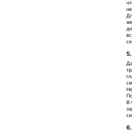
чт
не
Дл
же
дн
вс
се
5
Да
тр
гл
см
Не
По
В 
за
си
6