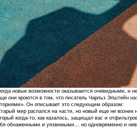
огда новые возможности оказываются очевидными, и не
ще они кроются в том, что писатель Чарльз Эпштейн н
ториями». Он описывает это следующим образом:
тарый мир распался на части, но новый еще не возник н
торый когда-то, как казалось, защищал вас и отфильтр
бя обнаженными и уязвимыми… но одновременно и нев