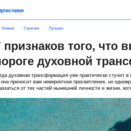
дписчики
Новые
Горячие
Лучшие
7 признаков того, что 
пороге духовной тран
гда духовная трансформация уже практически стучит в в
она приносит вам невероятное просветление, но однов
казаться от тех частей нынешней личности и жизни, ко