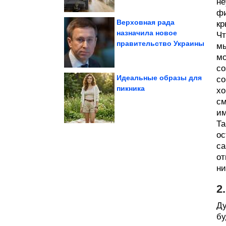
не
фи
Верховная рада
кр
назначила новое
Чт
правительство Украины
мы
за чтение...
задержали в Стамбуле
Супругов из России
мо
со
Идеальные образы для
со
пикника
хо
самому...
см
которых хочется
Необычные идеи, после
им
Та
ос
са
от
ни
2
Ду
бу