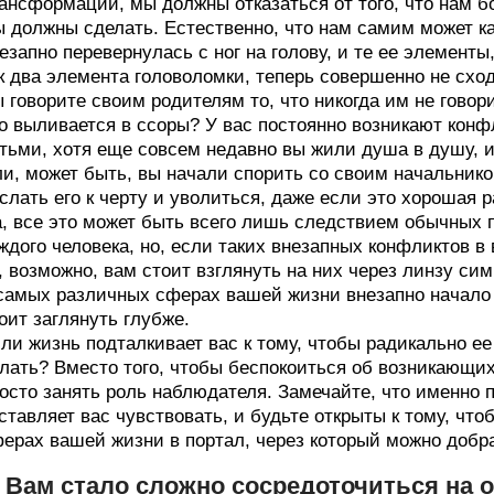
ансформации, мы должны отказаться от того, что нам б
 должны сделать. Естественно, что нам самим может к
езапно перевернулась с ног на голову, и те ее элементы,
к два элемента головоломки, теперь совершенно не сход
 говорите своим родителям то, что никогда им не говор
о выливается в ссоры? У вас постоянно возникают конф
тьми, хотя еще совсем недавно вы жили душа в душу, и
и, может быть, вы начали спорить со своим начальнико
слать его к черту и уволиться, даже если это хорошая
, все это может быть всего лишь следствием обычных 
ждого человека, но, если таких внезапных конфликтов 
, возможно, вам стоит взглянуть на них через линзу си
самых различных сферах вашей жизни внезапно начало 
оит заглянуть глубже.
ли жизнь подталкивает вас к тому, чтобы радикально ее
лать? Вместо того, чтобы беспокоиться об возникающих
осто занять роль наблюдателя. Замечайте, что именно п
ставляет вас чувствовать, и будьте открыты к тому, чт
ерах вашей жизни в портал, через который можно добр
. Вам стало сложно сосредоточиться на 