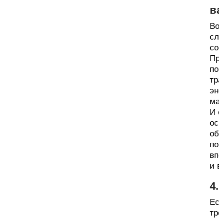
в
Во
сл
со
Пр
по
тр
эн
ма
И 
ос
об
по
вп
и 
4
Ес
тр