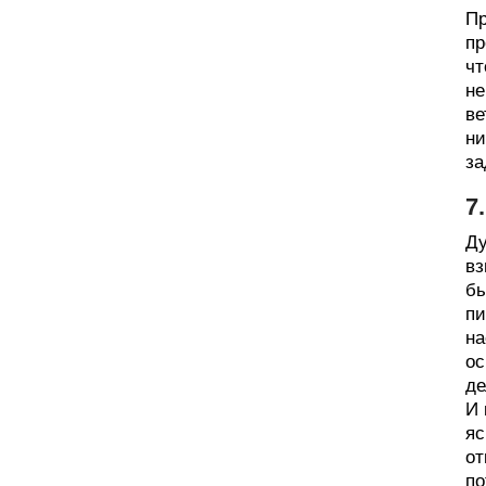
Пр
пр
чт
не
ве
ни
за
7
Ду
вз
бы
пи
на
ос
де
И 
яс
от
по