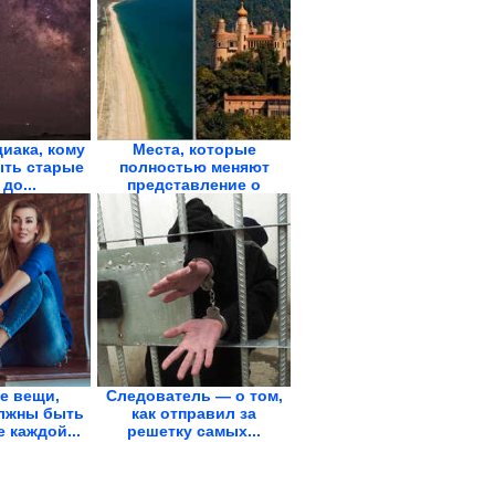
диака, кому
Места, которые
ыть старые
полностью меняют
до...
представление о
планете
е вещи,
Следователь — о том,
лжны быть
как отправил за
 каждой...
решетку самых...