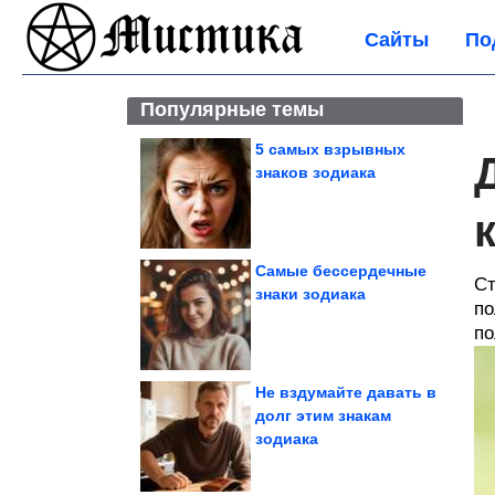
Сайты
По
Популярные темы
5 самых взрывных
знаков зодиака
Самые бессердечные
Ст
знаки зодиака
по
по
Не вздумайте давать в
долг этим знакам
зодиака