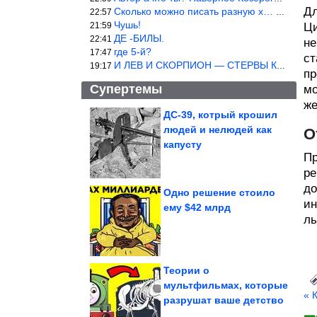
Дл
Сколько можно писать разную х… йню? Автор что то обкурился?
22:57
Чушь!
21:59
Ци
ДЕ -БИЛЫ.
22:41
не
где 5-й?
17:47
ст
И ЛЕВ И СКОРПИОН — СТЕРВЫ КАКИХ ЕЩЕ ПОИСКАТЬ НАДО
19:17
пр
Супертемы
мо
же
ДС-39, котрый крошил
людей и нелюдей как
О
Душевные советские
снимки
капусту
Пр
ре
до
Одно решение стоило
ин
ему $42 млрд
ль
Пашинян подал в
отставку
Теории о
мультфильмах, которые
« 
разрушат ваше детство
Главные заявления Путина на совещании в Кремле об...