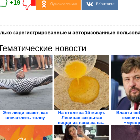
+19
Одноклассники
ВКонтакте
лько зарегистрированные и авторизованные пользова
Тематические новости
Эти люди знают, как
На столе за 15 минут.
Власти со
впечатлить толпу
Ленивая закрытая
cменить
пицца из лаваша на...
«мусор
госопе