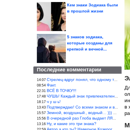
Кем знаки Зодиака были
в прошлой жизни
5 знаков зодиака,
которые созданы для
крепкой и вечной...
Последние комментарии
Э
Стрелец-вдруг понял, что одному то и жить легче.
14:07
Факт.
08:54
Дл
ВСЁ В ТОЧКУ!!!
22:31
ол
ЧУШЬ! Каждый знак привлекателен! И среди Весов, Близнецов встреч
17:48
ин
ч у ш ь!
18:17
в 
Подтверждаю! Со всеми знаком и все одиноки и Я )))
13:43
Земной, воздушный., водный… ))) выбери сам трех из 9 )))
ра
15:57
В очередной раз Глоба выдает ЛЯП! А корректоры, редакторы пропус
15:56
Ну, и какие это три знака?
М
13:16
Автор а кто ты? Наверное Козерог… Рога жена Рыба наставила ))
22:59