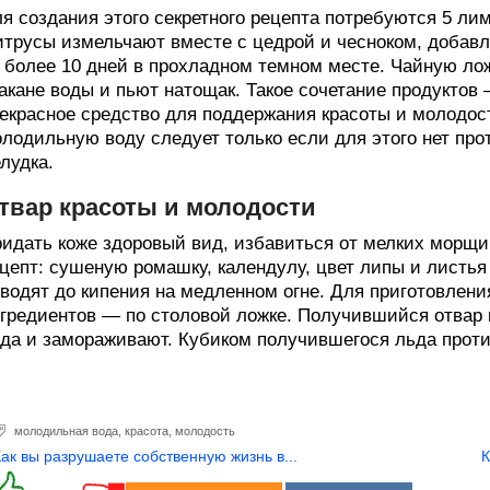
я создания этого секретного рецепта потребуются 5 лимо
трусы измельчают вместе с цедрой и чесноком, добавл
 более 10 дней в прохладном темном месте. Чайную л
акане воды и пьют натощак. Такое сочетание продуктов 
екрасное средство для поддержания красоты и молодос
лодильную воду следует только если для этого нет про
лудка.
твар красоты и молодости
идать коже здоровый вид, избавиться от мелких морщи
цепт: сушеную ромашку, календулу, цвет липы и листь
водят до кипения на медленном огне. Для приготовлени
гредиентов — по столовой ложке. Получившийся отвар
да и замораживают. Кубиком получившегося льда прот
молодильная вода
,
красота
,
молодость
Как вы разрушаете собственную жизнь в...
К