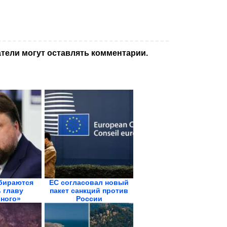
тели могут оставлять комментарии.
бираются
ЕС согласовал новый
 главу
пакет санкций против
ного»
России
ратора