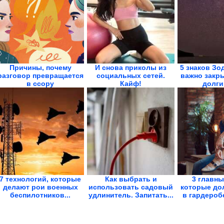
Причины, почему
И снова приколы из
5 знаков Зо
разговор превращается
социальных сетей.
важно закр
в ссору
Кайф!
долги 
7 технологий, которые
Как выбрать и
3 главны
делают рои военных
использовать садовый
которые до
беспилотников...
удлинитель. Запитать...
в гардеробе