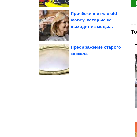
Причёски в стиле old
money, которые не
выходят из моды...
отвертку....
минуту, имея только
Как их исправить за 1
То
Преображение старого
зеркала
собаками
Забавные фото с