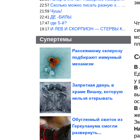
эк
Сколько можно писать разную х… йню? Автор что то обкурился?
22:57
Чушь!
21:59
ДЕ -БИЛЫ.
22:41
где 5-й?
Чт
17:47
И ЛЕВ И СКОРПИОН — СТЕРВЫ КАКИХ ЕЩЕ ПОИСКАТЬ НАДО
19:17
си
мо
Супертемы
пл
Рассеянному склерозу
С
подбирают иммунный
С помощью новой
модели предсказали
механизм
поведение датчиков...
В
Ед
у 
Запретная дверь в
В
храме Вишну, которую
вы
Простые домашние
нельзя открывать
тесты. Как за 5 минут
проверить...
ос
В
же
Обугленный свиток из
Зм
Геркуланума смогли
На
развернуть...
Полезное приспособление из пластиковых ящиков
ра