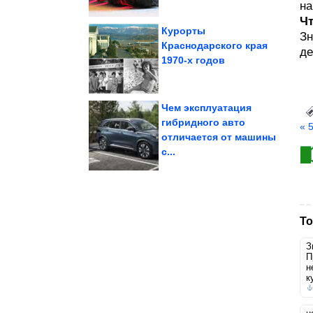
на
Чт
Курорты
Зн
Краснодарского края
де
1970-х годов
начинающему дачнику
всего вырастить
Какие овощи легче
Чем эксплуатация
гибридного авто
« 
отличается от машины
котейками
нашими любимыми
Уморительные кадры с
с...
То
З
П
н
к