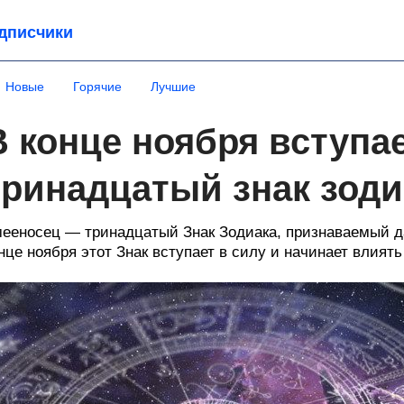
дписчики
Новые
Горячие
Лучшие
В конце ноября вступае
тринадцатый знак зоди
ееносец — тринадцатый Знак Зодиака, признаваемый д
нце ноября этот Знак вступает в силу и начинает влиять