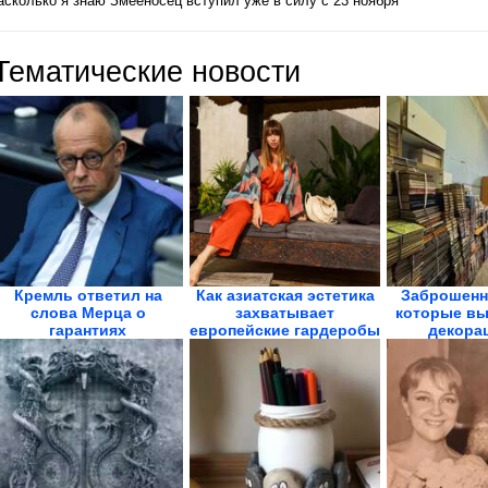
асколько я знаю Змееносец вступил уже в силу с 23 ноября
Тематические новости
Кремль ответил на
Как азиатская эстетика
Заброшенн
слова Мерца о
захватывает
которые вы
гарантиях
европейские гардеробы
декорац
безопасности...