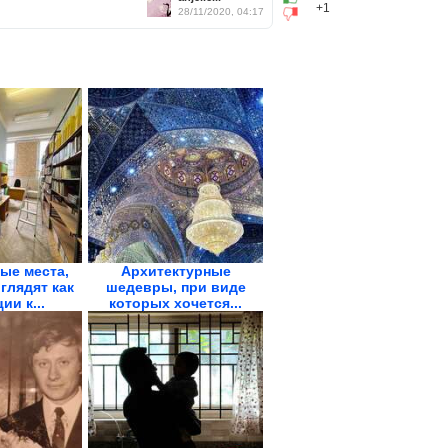
+1
28/11/2020, 04:17
ые места,
Архитектурные
глядят как
шедевры, при виде
ии к...
которых хочется...