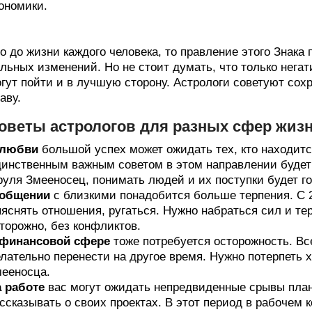
ономики.
о до жизни каждого человека, то правление этого Знака
льных изменений. Но не стоит думать, что только нега
гут пойти и в лучшую сторону. Астрологи советуют сох
аву.
оветы астрологов для разных сфер жиз
 любви
большой успех может ожидать тех, кто находитс
инственным важным советом в этом направлении будет
руля Змееносец, понимать людей и их поступки будет г
 общении
с близкими понадобится больше терпения. С 
яснять отношения, ругаться. Нужно набраться сил и те
торожно, без конфликтов.
 финансовой сфере
тоже потребуется осторожность. Вс
лательно перенести на другое время. Нужно потерпеть 
ееносца.
 работе
вас могут ожидать непредвиденные срывы план
ссказывать о своих проектах. В этот период в рабочем 