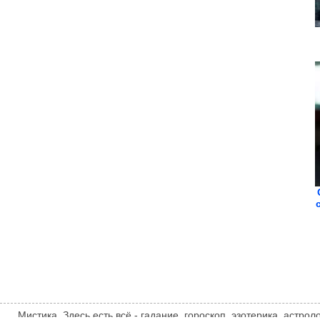
Мистика. Здесь есть всё - гадание, гороскоп, эзотерика, астро