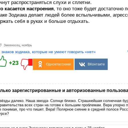
чнут распространяться слухи и сплетни.
о касается настроения
, то оно тоже будет достаточно
аке Зодиака делает людей более вспыльчивыми, агрес
ржать себя в руках и больше отдыхать.
Змееносец
,
ноябрь
5 знаков зодиака, которые не умеют говорить «нет»
+23
Одноклассники
ВКонтакте
лько зарегистрированные и авторизованные пользова
вёзды далеко. Наша звезда- Солнце близко. Страшнейшая солнечная бур
равительства всех стран на готове к большим проблемам. Вера упорно 
е понимая, про что пишет. Вера! Полярное сияние в средней полосе Росс
урсе?