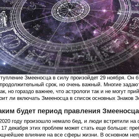
тупление Змееносца в силу произойдет 29 ноября. Он б
продолжительный срок, но очень важный. Многие задают
ак, но гораздо важнее, что астрологи так и не могут пр
оит ли включать Змееносца в список основных Знаков З
аким будет период правления Змееносца
2020 году произошло немало бед, и люди встретили на 
 17 декабря этих проблем может стать еще больше: пр
щнейшее влияние на все сферы жизни. В основном непр