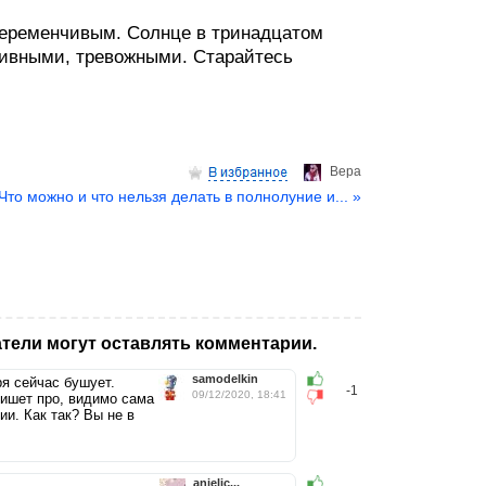
 переменчивым. Солнце в тринадцатом
сивными, тревожными. Старайтесь
Верa
Что можно и что нельзя делать в полнолуние и... »
тели могут оставлять комментарии.
samodelkin
я сейчас бушует.
-1
09/12/2020, 18:41
пишет про, видимо сама
ии. Как так? Вы не в
anjelic...