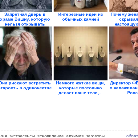
Запретная дверь в
Интересные идеи из
Почему жен
храме Вишну, которую
обычных камней
скрывал
нельзя открывать
настоящу
всю
Они рискуют встретить
Немного жуткие вещи,
Директор ФБ
старость в одиночестве
которые постоянно
о налаживан
делает ваше тело,...
Росс
логия, экстрасенсы, ясновидение, алхимия, заговоры,
обрат