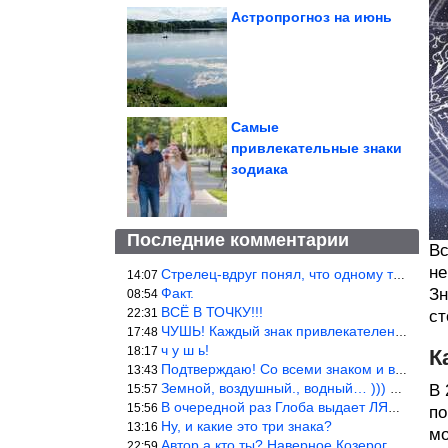
Астропрогноз на июнь
Самые
привлекательные знаки
зодиака
Последние комментарии
Вс
не
Стрелец-вдруг понял, что одному то и жить легче.
14:07
Факт.
Зн
08:54
ВСЁ В ТОЧКУ!!!
22:31
ст
ЧУШЬ! Каждый знак привлекателен! И среди Весов, Близнецов встреч
17:48
ч у ш ь!
18:17
К
Подтверждаю! Со всеми знаком и все одиноки и Я )))
13:43
Земной, воздушный., водный… ))) выбери сам трех из 9 )))
В 
15:57
В очередной раз Глоба выдает ЛЯП! А корректоры, редакторы пропус
15:56
по
Ну, и какие это три знака?
13:16
мо
Автор а кто ты? Наверное Козерог… Рога жена Рыба наставила ))
22:59