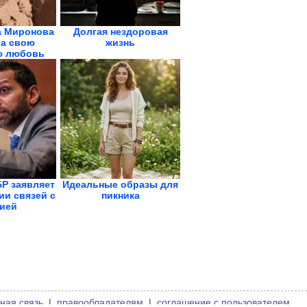
а Миронова
Долгая нездоровая
а свою
жизнь
ю любовь
...
Р заявляет
Идеальные образы для
ии связей с
пикника
ией
ная связь
|
правообладателям
|
соглашение с пользователем