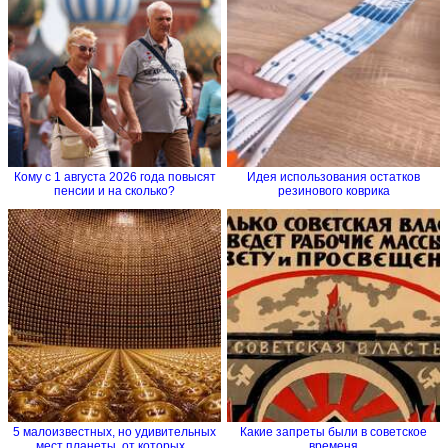
Кому с 1 августа 2026 года повысят
Идея использования остатков
пенсии и на сколько?
резинового коврика
5 малоизвестных, но удивительных
Какие запреты были в советское
мест планеты, от которых...
временя