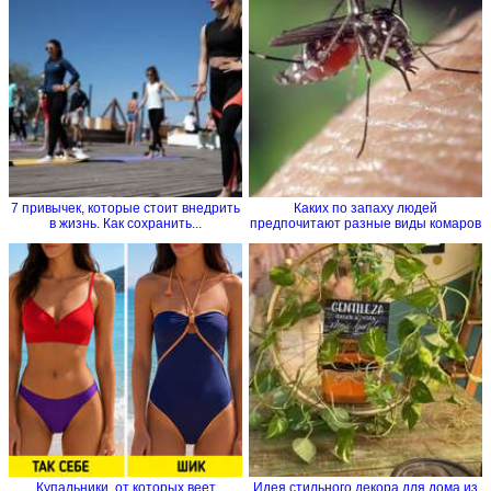
7 привычек, которые стоит внедрить
Каких по запаху людей
в жизнь. Как сохранить...
предпочитают разные виды комаров
Купальники, от которых веет
Идея стильного декора для дома из