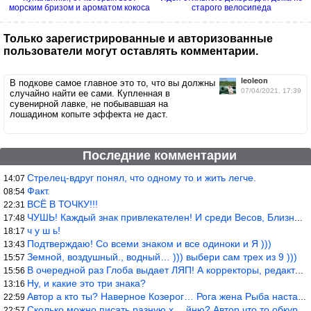
морским бризом и ароматом кокоса
старого велосипеда
Только зарегистрированные и авторизованные
пользователи могут оставлять комментарии.
leoleon
В подкове самое главное это то, что вы должны
07/04/2021, 17:39
случайно найти ее сами. Купленная в
сувенирной лавке, не побывавшая на
лошадином копыте эффекта не даст.
Последние комментарии
Стрелец-вдруг понял, что одному то и жить легче.
14:07
Факт.
08:54
ВСЁ В ТОЧКУ!!!
22:31
ЧУШЬ! Каждый знак привлекателен! И среди Весов, Близнецов встреч
17:48
ч у ш ь!
18:17
Подтверждаю! Со всеми знаком и все одиноки и Я )))
13:43
Земной, воздушный., водный… ))) выбери сам трех из 9 )))
15:57
В очередной раз Глоба выдает ЛЯП! А корректоры, редакторы пропус
15:56
Ну, и какие это три знака?
13:16
Автор а кто ты? Наверное Козерог… Рога жена Рыба наставила ))
22:59
Сколько можно писать разную х… йню? Автор что то обкурился?
22:57