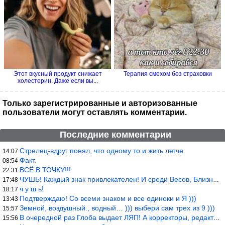
Этот вкусный продукт снижает
Терапия смехом без страховки
холестерин. Даже если вы...
Только зарегистрированные и авторизованные
пользователи могут оставлять комментарии.
Последние комментарии
Стрелец-вдруг понял, что одному то и жить легче.
14:07
Факт.
08:54
ВСЁ В ТОЧКУ!!!
22:31
ЧУШЬ! Каждый знак привлекателен! И среди Весов, Близнецов встреч
17:48
ч у ш ь!
18:17
Подтверждаю! Со всеми знаком и все одиноки и Я )))
13:43
Земной, воздушный., водный… ))) выбери сам трех из 9 )))
15:57
В очередной раз Глоба выдает ЛЯП! А корректоры, редакторы пропус
15:56