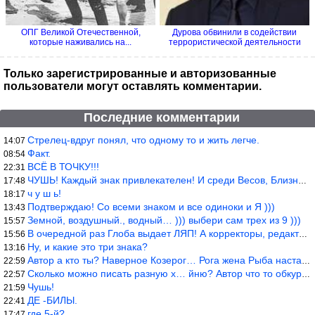
ОПГ Великой Отечественной,
Дурова обвинили в содействии
которые наживались на...
террористической деятельности
Только зарегистрированные и авторизованные
пользователи могут оставлять комментарии.
Последние комментарии
Стрелец-вдруг понял, что одному то и жить легче.
14:07
Факт.
08:54
ВСЁ В ТОЧКУ!!!
22:31
ЧУШЬ! Каждый знак привлекателен! И среди Весов, Близнецов встреч
17:48
ч у ш ь!
18:17
Подтверждаю! Со всеми знаком и все одиноки и Я )))
13:43
Земной, воздушный., водный… ))) выбери сам трех из 9 )))
15:57
В очередной раз Глоба выдает ЛЯП! А корректоры, редакторы пропус
15:56
Ну, и какие это три знака?
13:16
Автор а кто ты? Наверное Козерог… Рога жена Рыба наставила ))
22:59
Сколько можно писать разную х… йню? Автор что то обкурился?
22:57
Чушь!
21:59
ДЕ -БИЛЫ.
22:41
где 5-й?
17:47