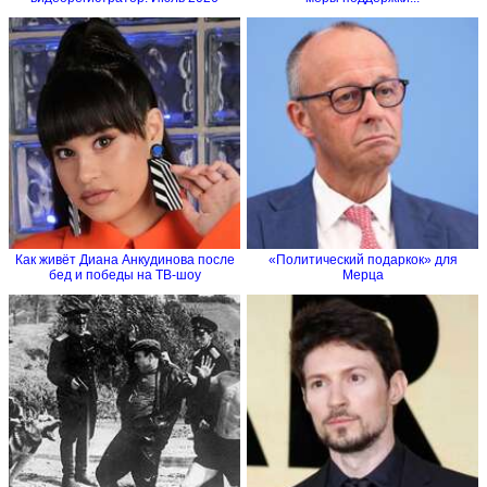
Как живёт Диана Анкудинова после
«Политический подаркок» для
бед и победы на ТВ-шоу
Мерца