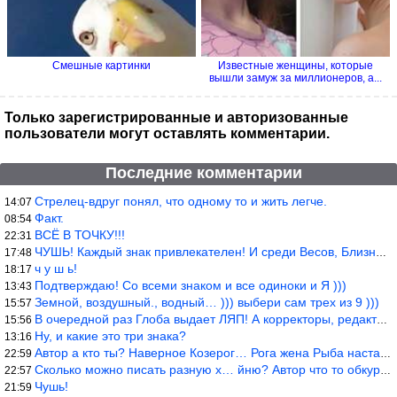
Смешные картинки
Известные женщины, которые
вышли замуж за миллионеров, а...
Только зарегистрированные и авторизованные
пользователи могут оставлять комментарии.
Последние комментарии
Стрелец-вдруг понял, что одному то и жить легче.
14:07
Факт.
08:54
ВСЁ В ТОЧКУ!!!
22:31
ЧУШЬ! Каждый знак привлекателен! И среди Весов, Близнецов встреч
17:48
ч у ш ь!
18:17
Подтверждаю! Со всеми знаком и все одиноки и Я )))
13:43
Земной, воздушный., водный… ))) выбери сам трех из 9 )))
15:57
В очередной раз Глоба выдает ЛЯП! А корректоры, редакторы пропус
15:56
Ну, и какие это три знака?
13:16
Автор а кто ты? Наверное Козерог… Рога жена Рыба наставила ))
22:59
Сколько можно писать разную х… йню? Автор что то обкурился?
22:57
Чушь!
21:59