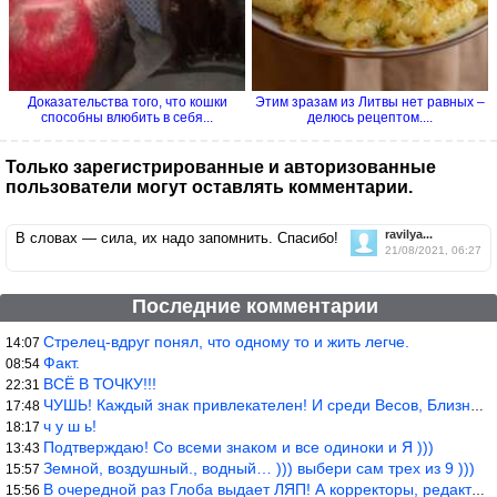
Доказательства того, что кошки
Этим зразам из Литвы нет равных –
способны влюбить в себя...
делюсь рецептом....
Только зарегистрированные и авторизованные
пользователи могут оставлять комментарии.
ravilya...
В словах — сила, их надо запомнить. Спасибо!
21/08/2021, 06:27
Последние комментарии
Стрелец-вдруг понял, что одному то и жить легче.
14:07
Факт.
08:54
ВСЁ В ТОЧКУ!!!
22:31
ЧУШЬ! Каждый знак привлекателен! И среди Весов, Близнецов встреч
17:48
ч у ш ь!
18:17
Подтверждаю! Со всеми знаком и все одиноки и Я )))
13:43
Земной, воздушный., водный… ))) выбери сам трех из 9 )))
15:57
В очередной раз Глоба выдает ЛЯП! А корректоры, редакторы пропус
15:56