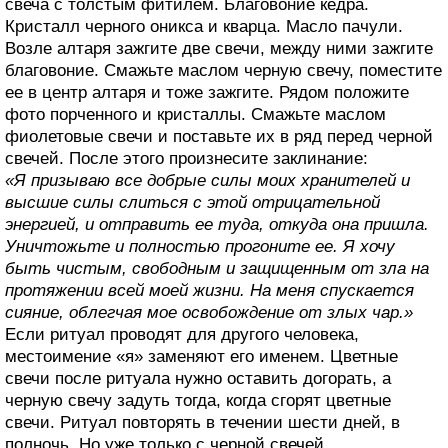
свеча с толстым фитилем. Благовоние кедра.
Кристалл черного оникса и кварца. Масло пачули.
Возле алтаря зажгите две свечи, между ними зажгите
благовоние. Смажьте маслом черную свечу, поместите
ее в центр алтаря и тоже зажгите. Рядом положите
фото порченного и кристаллы. Смажьте маслом
фиолетовые свечи и поставьте их в ряд перед черной
свечей. После этого произнесите заклинание:
«Я призываю все добрые силы моих хранителей и
высшие силы слиться с этой отрицательной
энергией, и отправить ее туда, откуда она пришла.
Уничтожьте и полностью прогоните ее. Я хочу
быть чистым, свободным и защищенным от зла на
протяжении всей моей жизни. На меня спускается
сияние, облегчая мое освобождение от злых чар.»
Если ритуал проводят для другого человека,
местоимение «я» заменяют его именем. Цветные
свечи после ритуала нужно оставить догорать, а
черную свечу задуть тогда, когда сгорят цветные
свечи. Ритуал повторять в течении шести дней, в
полночь. Но уже только с черной свечей.