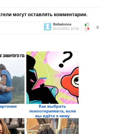
тели могут оставлять комментарии.
Belladonna
0
01/11/2021, 22:50
артинки
Как выбрать
психотерапевта, если
вы идёте к нему
впервые