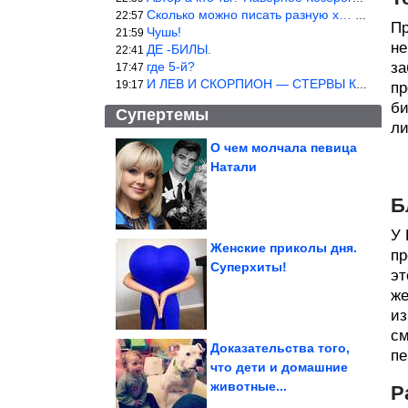
Сколько можно писать разную х… йню? Автор что то обкурился?
22:57
Пр
Чушь!
21:59
не
ДЕ -БИЛЫ.
22:41
где 5-й?
за
17:47
И ЛЕВ И СКОРПИОН — СТЕРВЫ КАКИХ ЕЩЕ ПОИСКАТЬ НАДО
19:17
пр
би
Супертемы
ли
О чем молчала певица
Натали
Страны с самым
высоким уровнем
убийств в мире.
Инфографика
Б
У 
Женские приколы дня.
пр
Суперхиты!
эт
Нестандартное
использование
фоторамок
же
из
см
Доказательства того,
пе
что дети и домашние
животные...
Р
Как римляне возводили свои неприступные лагеря? «Город»...