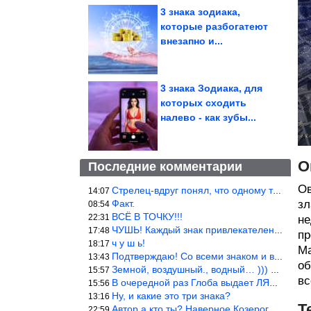
3 знака зодиака,
которые разбогатеют
внезапно и...
3 знака Зодиака, для
которых сходить
налево - как зубы...
О
Последние комментарии
Ов
Стрелец-вдруг понял, что одному то и жить легче.
14:07
Факт.
зл
08:54
ВСЁ В ТОЧКУ!!!
22:31
не
ЧУШЬ! Каждый знак привлекателен! И среди Весов, Близнецов встреч
17:48
пр
ч у ш ь!
18:17
Ма
Подтверждаю! Со всеми знаком и все одиноки и Я )))
13:43
об
Земной, воздушный., водный… ))) выбери сам трех из 9 )))
15:57
вс
В очередной раз Глоба выдает ЛЯП! А корректоры, редакторы пропус
15:56
Ну, и какие это три знака?
13:16
Т
Автор а кто ты? Наверное Козерог… Рога жена Рыба наставила ))
22:59