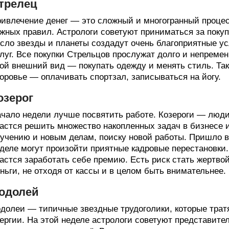
трелец
ивлечение денег — это сложный и многогранный проце
жных правил. Астрологи советуют приниматься за покупк
сло звезды и планеты создадут очень благоприятные у
луг. Все покупки Стрельцов прослужат долго и непреме
ой внешний вид — покупать одежду и менять стиль. Так
оровье — оплачивать спортзал, записываться на йогу.
озерог
чало недели лучше посвятить работе. Козероги — люди
астся решить множество накопленных задач в бизнесе 
учению и новым делам, поиску новой работы. Пришло 
деле могут произойти приятные кадровые перестановки
астся заработать себе премию. Есть риск стать жертво
ньги, не отходя от кассы и в целом быть внимательнее.
одолей
долеи — типичные звездные трудоголики, которые трат
ергии. На этой неделе астрологи советуют представите