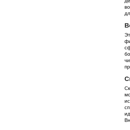
де
во
дл
В
Эт
фи
сф
бо
чи
пр
С
Ск
мо
ис
сп
ид
Вн