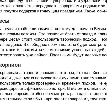
лах приведут к повышению уверенности и укреплению ф
зможно, захочется порадовать сюрпризами родных или 
я покупки подарков к грядущим праздникам. Также можн
есы
а неделя крайне динамична, поэтому для начала Весам 
нансовым потоком. Это позволит брать от звезд и план
ере Весам стоит использовать творческий подход. Не
льше денег. В свободное время полезно будет смотре
тать книги, знакомиться с историями успешных людей.
отестировать уже сейчас. Полезными будут деловые пое
корпион
орпионам астрологи напоминают о том, что на войне в
жно и даже нужно пользоваться лучшими талисманами н
пользовать только проверенный временем подход. Не нуж
ровоцировать финансовые потери. В целом в финансах в
еальное время, чтобы пересмотреть расходы, а также вы
имательнее стоит быть при оплате товаров и услуг кар