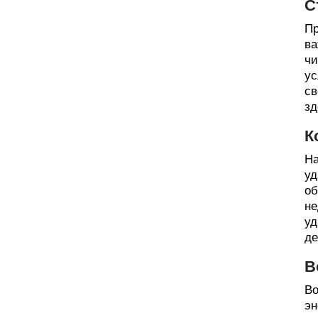
С
Пр
ва
чи
ус
св
зд
К
На
уд
об
не
уд
де
В
Во
эн