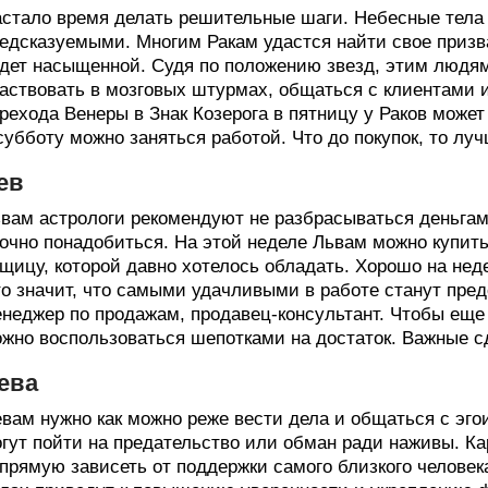
стало время делать решительные шаги. Небесные тела 
едсказуемыми. Многим Ракам удастся найти свое призв
дет насыщенной. Судя по положению звезд, этим людям
аствовать в мозговых штурмах, общаться с клиентами и
рехода Венеры в Знак Козерога в пятницу у Раков може
субботу можно заняться работой. Что до покупок, то луч
ев
вам астрологи рекомендуют не разбрасываться деньга
очно понадобиться. На этой неделе Львам можно купит
щицу, которой давно хотелось обладать. Хорошо на неде
о значит, что самыми удачливыми в работе станут пред
неджер по продажам, продавец-консультант. Чтобы еще
жно воспользоваться шепотками на достаток. Важные сд
ева
вам нужно как можно реже вести дела и общаться с эг
гут пойти на предательство или обман ради наживы. К
прямую зависеть от поддержки самого близкого человек