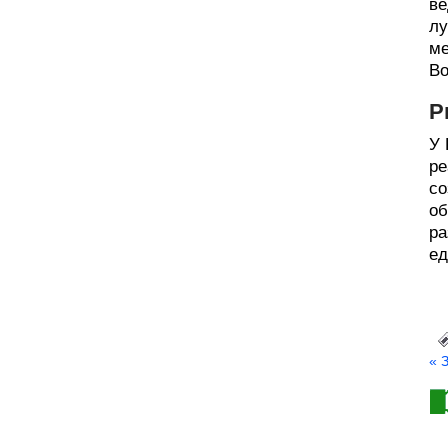
ве
лу
ме
Во
Р
У 
ре
со
об
ра
ед
« 