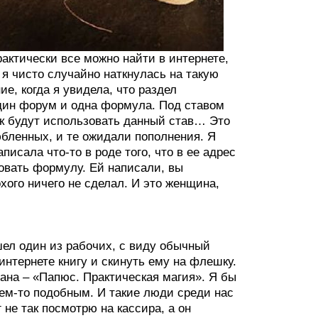
актически все можно найти в интернете,
 чисто случайно наткнулась на такую
ие, когда я увидела, что раздел
один форум и одна формула. Под ставом
ак будут использовать данный став… Это
ленных, и те ожидали пополнения. Я
исала что-то в роде того, что в ее адрес
овать формулу. Ей написали, вы
хого ничего не сделал. И это женщина,
шел один из рабочих, с виду обычный
интернете книгу и скинуть ему на флешку.
вана – «Папюс. Практическая магия». Я бы
чем-то подобным. И такие люди среди нас
 не так посмотрю на кассира, а он