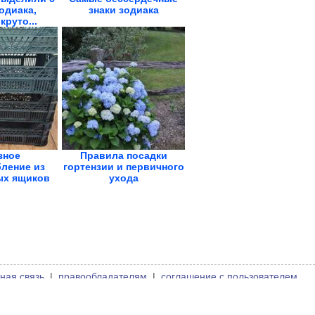
одиака,
знаки зодиака
круто...
зное
Правила посадки
ление из
гортензии и первичного
ых ящиков
ухода
ная связь
|
правообладателям
|
соглашение с пользователем