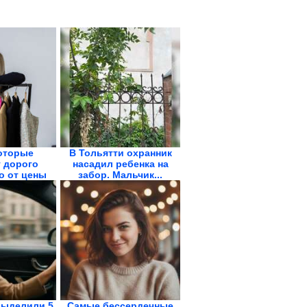
оторые
В Тольятти охранник
 дорого
насадил ребенка на
о от цены
забор. Мальчик...
выделили 5
Самые бессердечные