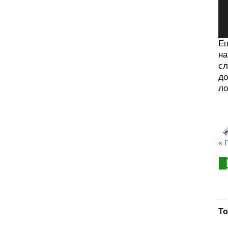
Ещ
на
сл
до
ло
« 
То