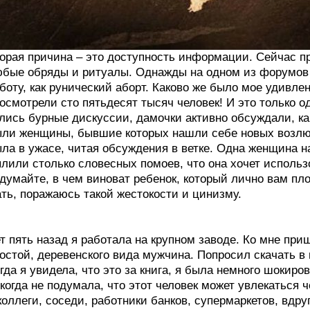
орая причина – это доступность информации. Сейчас пр
бые обряды и ритуалы. Однажды на одном из форумов я
боту, как рунический аборт. Каково же было мое удивлен
осмотрели сто пятьдесят тысяч человек! И это только 
лись бурные дискуссии, дамочки активно обсуждали, к
ли женщины, бывшие которых нашли себе новых возлюб
ла в ужасе, читая обсуждения в ветке. Одна женщина нап
лили столько словесных помоев, что она хочет использ
думайте, в чем виноват ребенок, который лично вам пло
ть, поражаюсь такой жестокости и цинизму.
т пять назад я работала на крупном заводе. Ко мне при
остой, деревенского вида мужчина. Попросил скачать в 
гда я увидела, что это за книга, я была немного шокиро
когда не подумала, что этот человек может увлекаться 
коллеги, соседи, работники банков, супермаркетов, вдруг