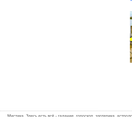
Мистика. Здесь есть всё - гадание, гороскоп, эзотерика, астро
тайны, загадки, НЛО, UFO, инопланетяне и другие сверхъесте
совпадать с мнением автора статьи. Автор статьи указан в исто
mistika.xyz
ТЕМАТИЧЕСКИЕ НОВОСТИ