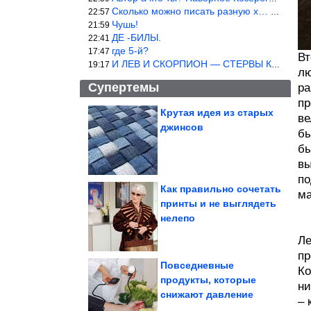
Сколько можно писать разную х… йню? Автор что то обкурился?
22:57
Чушь!
21:59
ДЕ -БИЛЫ.
22:41
где 5-й?
17:47
Вт
И ЛЕВ И СКОРПИОН — СТЕРВЫ КАКИХ ЕЩЕ ПОИСКАТЬ НАДО
19:17
лю
Супертемы
ра
пр
Крутая идея из старых
ве
джинсов
бы
Самые маленькие люди
в мире
бы
вы
по
Как правильно сочетать
ма
принты и не выглядеть
Почему изолента в
нелепо
СССР была синего
цвета
Ле
пр
Повседневные
Ко
продукты, которые
ни
снижают давление
– 