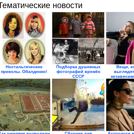
Тематические новости
Ностальгические
Подборка душевных
Вещи, к
приколы. Обалденно!
фотографий времён
выглядят
СССР
независим
Как римляне возводили
Сборник для
Астрологи 