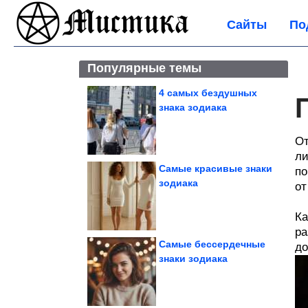
Сайты
По
Популярные темы
4 самых бездушных
знака зодиака
От
ли
Самые красивые знаки
по
зодиака
от
Ка
ра
Самые бессердечные
до
знаки зодиака