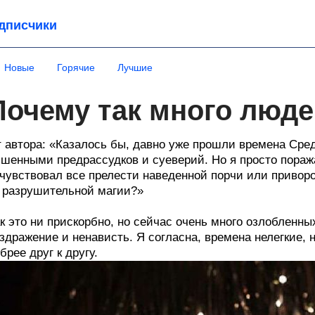
дписчики
Новые
Горячие
Лучшие
Почему так много люде
 автора: «Казалось бы, давно уже прошли времена Сре
шенными предрассудков и суеверий. Но я просто поража
чувствовал все прелести наведенной порчи или привор
 разрушительной магии?»
к это ни прискорбно, но сейчас очень много озлобленны
здражение и ненависть. Я согласна, времена нелегкие,
брее друг к другу.