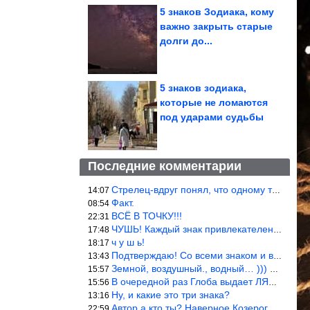
5 знаков Зодиака, кому
важно закрыть старые
долги до...
5 знаков зодиака,
которые не ломаются
под ударами судьбы
Последние комментарии
Стрелец-вдруг понял, что одному то и жить легче.
14:07
Факт.
08:54
ВСЁ В ТОЧКУ!!!
22:31
ЧУШЬ! Каждый знак привлекателен! И среди Весов, Близнецов встреч
17:48
ч у ш ь!
18:17
Подтверждаю! Со всеми знаком и все одиноки и Я )))
13:43
Земной, воздушный., водный… ))) выбери сам трех из 9 )))
15:57
В очередной раз Глоба выдает ЛЯП! А корректоры, редакторы пропус
15:56
Ну, и какие это три знака?
13:16
Автор а кто ты? Наверное Козерог… Рога жена Рыба наставила ))
22:59