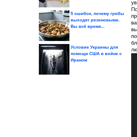
ув
По
5 ошибок, почему грибы
пр
выходят резиновыми.
ва
Вы всё время...
СССР
фотографий времён
вы
Подборка душевных
по
бл
Условие Украины для
лю
помощи США в войне с
Ираном
Кремле об...
Путина на совещании в
Главные заявления