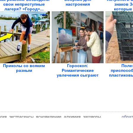
свои неприступные
настроения
знаков З
лагеря? «Город»...
которые 
Приколы со всяким
Гороскоп:
Поле
разным
Романтические
приспособ
увлечения сыграют
пластиков
важную роль
логия, экстрасенсы, ясновидение, алхимия, заговоры,
обрат
ственные силы. Мнение администрации сайта может не
чнике.