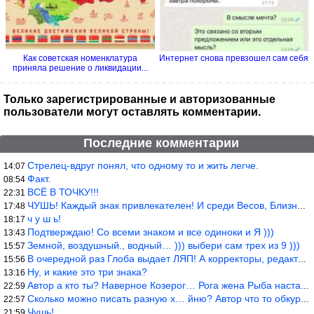
Как советская номенклатура
Интернет снова превзошел сам себя
приняла решение о ликвидации...
Только зарегистрированные и авторизованные
пользователи могут оставлять комментарии.
Последние комментарии
Стрелец-вдруг понял, что одному то и жить легче.
14:07
Факт.
08:54
ВСЁ В ТОЧКУ!!!
22:31
ЧУШЬ! Каждый знак привлекателен! И среди Весов, Близнецов встреч
17:48
ч у ш ь!
18:17
Подтверждаю! Со всеми знаком и все одиноки и Я )))
13:43
Земной, воздушный., водный… ))) выбери сам трех из 9 )))
15:57
В очередной раз Глоба выдает ЛЯП! А корректоры, редакторы пропус
15:56
Ну, и какие это три знака?
13:16
Автор а кто ты? Наверное Козерог… Рога жена Рыба наставила ))
22:59
Сколько можно писать разную х… йню? Автор что то обкурился?
22:57
Чушь!
21:59