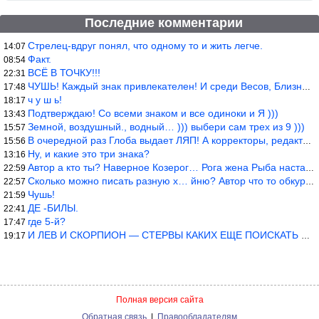
Последние комментарии
Стрелец-вдруг понял, что одному то и жить легче.
14:07
Факт.
08:54
ВСЁ В ТОЧКУ!!!
22:31
ЧУШЬ! Каждый знак привлекателен! И среди Весов, Близнецов встреч
17:48
ч у ш ь!
18:17
Подтверждаю! Со всеми знаком и все одиноки и Я )))
13:43
Земной, воздушный., водный… ))) выбери сам трех из 9 )))
15:57
В очередной раз Глоба выдает ЛЯП! А корректоры, редакторы пропус
15:56
Ну, и какие это три знака?
13:16
Автор а кто ты? Наверное Козерог… Рога жена Рыба наставила ))
22:59
Сколько можно писать разную х… йню? Автор что то обкурился?
22:57
Чушь!
21:59
ДЕ -БИЛЫ.
22:41
где 5-й?
17:47
И ЛЕВ И СКОРПИОН — СТЕРВЫ КАКИХ ЕЩЕ ПОИСКАТЬ НАДО
19:17
Полная версия сайта
Обратная связь
|
Правообладателям