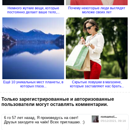
Немного жуткие вещи, которые
Почему некоторые люди выглядят
постоянно делает ваше тело,...
моложе своих лет
Ещё 10 уникальных мест планеты, в
Скрытые ловушки в магазине,
которых глаза...
которые заставляют нас брать...
Только зарегистрированные и авторизованные
пользователи могут оставлять комментарии.
romamol...
6 го 57 лет назад, Я произведусь на свет!
05/12/2021, 09:16
Друзья заходите на чаёк! Всех приглашаю. :)