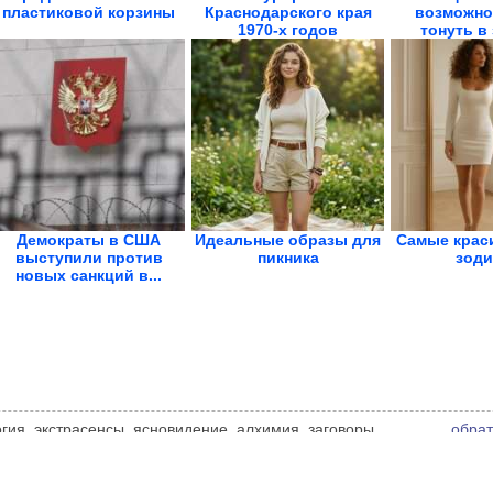
пластиковой корзины
Краснодарского края
возможнос
1970-х годов
тонуть в
Демократы в США
Идеальные образы для
Самые крас
выступили против
пикника
зоди
новых санкций в...
логия, экстрасенсы, ясновидение, алхимия, заговоры,
обрат
ственные силы. Мнение администрации сайта может не
чнике.