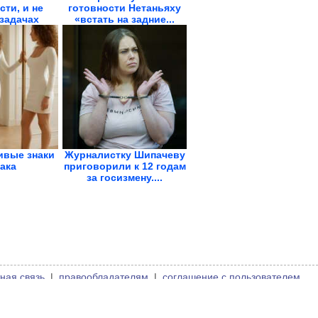
ти, и не
готовности Нетаньяху
 задачах
«встать на задние...
ивые знаки
Журналистку Шипачеву
ака
приговорили к 12 годам
за госизмену....
ная связь
|
правообладателям
|
соглашение с пользователем