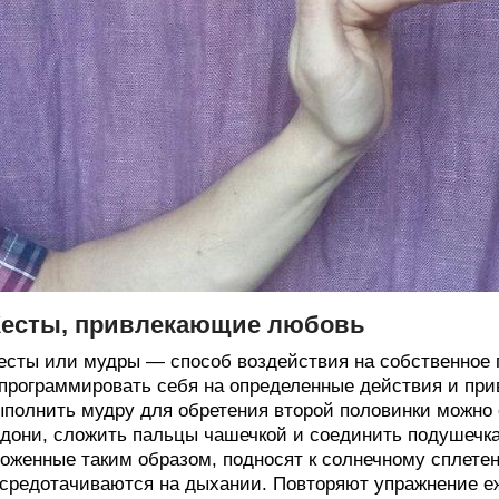
есты, привлекающие любовь
сты или мудры — способ воздействия на собственное п
программировать себя на определенные действия и при
полнить мудру для обретения второй половинки можн
дони, сложить пальцы чашечкой и соединить подушечк
оженные таким образом, подносят к солнечному сплетен
средотачиваются на дыхании. Повторяют упражнение еж