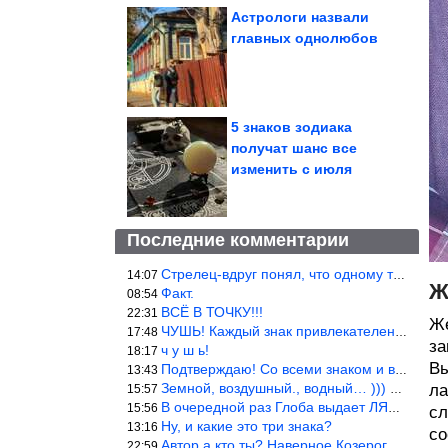
Астрологи назвали
главных однолюбов
5 знаков зодиака
получат шанс все
изменить с июля
Последние комментарии
Стрелец-вдруг понял, что одному то и жить легче.
14:07
Ж
Факт.
08:54
ВСЁ В ТОЧКУ!!!
22:31
Же
ЧУШЬ! Каждый знак привлекателен! И среди Весов, Близнецов встреч
17:48
за
ч у ш ь!
18:17
Вы
Подтверждаю! Со всеми знаком и все одиноки и Я )))
13:43
Земной, воздушный., водный… ))) выбери сам трех из 9 )))
ла
15:57
В очередной раз Глоба выдает ЛЯП! А корректоры, редакторы пропус
15:56
сл
Ну, и какие это три знака?
13:16
со
Автор а кто ты? Наверное Козерог… Рога жена Рыба наставила ))
22:59