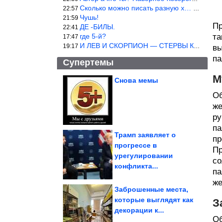
Сколько можно писать разную х… йню? Автор что то обкурился?
22:57
Чушь!
21:59
Пр
ДЕ -БИЛЫ.
22:41
где 5-й?
та
17:47
И ЛЕВ И СКОРПИОН — СТЕРВЫ КАКИХ ЕЩЕ ПОИСКАТЬ НАДО
19:17
вы
па
Супертемы
М
Снова мемы
Об
Куда пропал «король
гламура» Сергей Зверев
же
ру
па
Трамп заявляет о
пр
прогрессе в
Пр
Родительские будни
урегулировании
зверушек
со
конфликта...
па
же
Заброшенные места,
которые выглядят как
З
декорации к...
Типы самолётов и вертолётов СССР которые не пошли в серию
Об