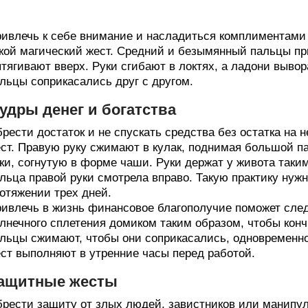
ивлечь к себе внимание и насладиться комплиментами 
кой магический жест. Средний и безымянный пальцы пр
тягивают вверх. Руки сгибают в локтях, а ладони выво
льцы соприкасались друг с другом.
удры денег и богатства
рести достаток и не спускать средства без остатка на 
ст. Правую руку сжимают в кулак, поднимая большой па
ки, согнутую в форме чаши. Руки держат у живота таки
льца правой руки смотрела вправо. Такую практику нуж
отяжении трех дней.
ивлечь в жизнь финансовое благополучие поможет сле
лнечного сплетения домиком таким образом, чтобы кон
льцы сжимают, чтобы они соприкасались, одновременно 
ст выполняют в утренние часы перед работой.
ащитные жесты
рести защиту от злых людей, завистников или манипул