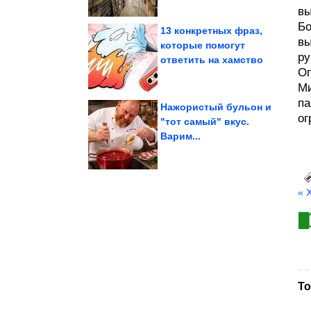
вы
Бо
13 конкретных фраз,
вы
которые помогут
ру
ответить на хамство
летом
Как носить горошек
Ог
Ми
па
Нажористый бульон и
ог
"тот самый" вкус.
Варим...
Приколы и картинки
« 
То