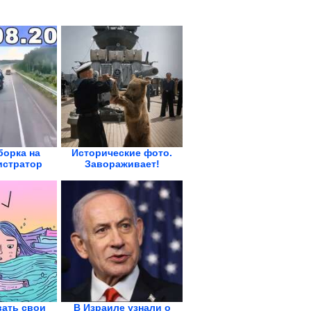
борка на
Исторические фото.
истратор
Завораживает!
вать свои
В Израиле узнали о