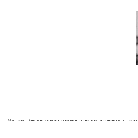
Мистика. Здесь есть всё - гадание, гороскоп, эзотерика, астро
тайны, загадки, НЛО, UFO, инопланетяне и другие сверхъесте
совпадать с мнением автора статьи. Автор статьи указан в исто
mistika.xyz
ТЕМАТИЧЕСКИЕ НОВОСТИ