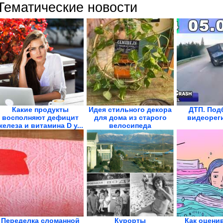
Тематические новости
Какие продукты
Идея стильного декора
ДТП. Под
восполняют дефицит
для дома из старого
видеорег
железа и витамина D у...
велосипеда
Переделка сломанной
Курорты
Как оцени