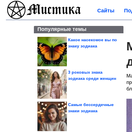
Сайты
По
Популярные темы
Какое насекомое вы по
знаку зодиака
3 роковых знака
Ма
зодиака среди женщин
пр
бл
Самые бессердечные
знаки зодиака