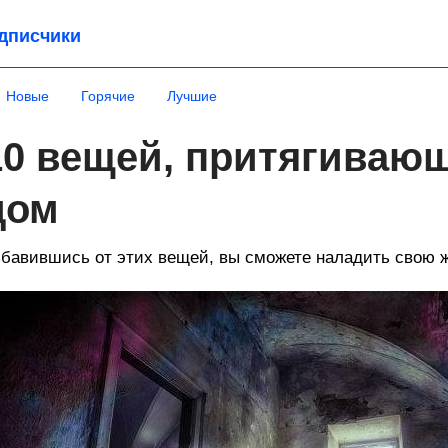
дписчики
Новые
Горячие
Лучшие
10 вещей, притягивающ
дом
бавившись от этих вещей, вы сможете наладить свою ж