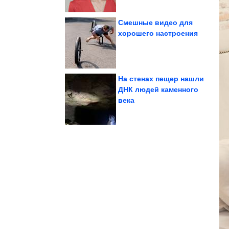
Смешные видео для
хорошего настроения
технике макраме
Милая вещица в
На стенах пещер нашли
ДНК людей каменного
века
тонуть в задачах
возможности, и не
Как оценивать свои