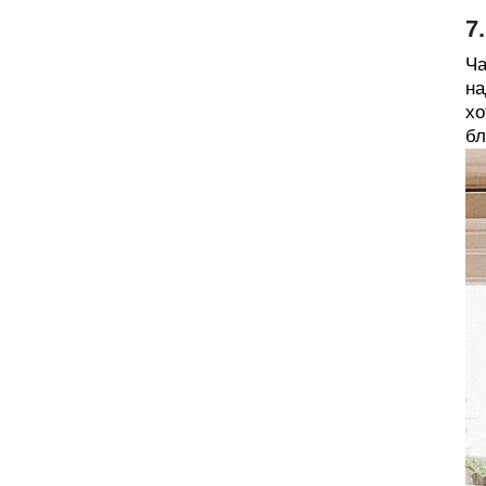
7
Ча
на
хо
бл