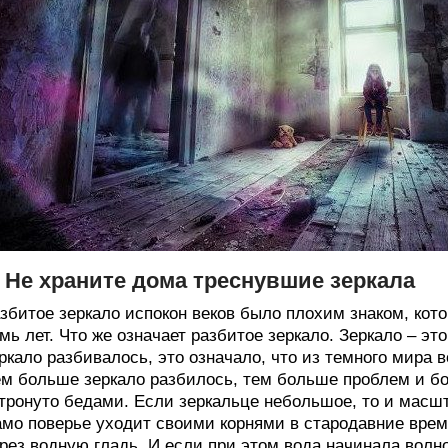
. Не храните дома треснувшие зеркала
збитое зеркало испокон веков было плохим знаком, кото
мь лет. Что же означает разбитое зеркало. Зеркало – эт
ркало разбивалось, это означало, что из темного мира
м больше зеркало разбилось, тем больше проблем и бо
тронуто бедами. Если зеркальце небольшое, то и масш
мо поверье уходит своими корнями в стародавние време
рез водную гладь. И если при этом вода начинала волн