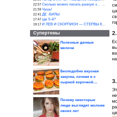
Сколько можно писать разную х… йню? Автор что то обкурился?
22:57
см
Чушь!
21:59
ца
ДЕ -БИЛЫ.
22:41
св
где 5-й?
17:47
го
И ЛЕВ И СКОРПИОН — СТЕРВЫ КАКИХ ЕЩЕ ПОИСКАТЬ НАДО
19:17
2
Супертемы
Ес
Полезные дачные
вы
мелочи
Как правильно сочетать
принты и не выглядеть
ва
нелепо
на
Бесподобно вкусная
закуска, сочная и с
3
Ради выживания на
сырной корочкой....
высокогорье мыши
научились есть...
Эт
не
Почему некоторые
мо
люди выглядят моложе
ра
своих лет
Чёрный юмор. Ржунимагу!
цв