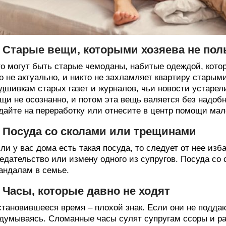
. Старые вещи, которыми хозяева не пол
о могут быть старые чемоданы, набитые одеждой, кото
о не актуально, и никто не захламляет квартиру стары
дшивкам старых газет и журналов, чьи новости устарел
щи не осознанно, и потом эта вещь валяется без надобн
дайте на переработку или отнесите в центр помощи м
. Посуда со сколами или трещинами
ли у вас дома есть такая посуда, то следует от нее из
едательство или измену одного из супругов. Посуда со
андалам в семье.
. Часы, которые давно не ходят
тановившееся время – плохой знак. Если они не подда
думываясь. Сломанные часы сулят супругам ссоры и ра