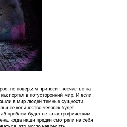
рое, по поверьям приносит несчастье на
о как портал в потусторонний мир. И если
 вошли в мир людей темные сущности.
льшее количество человек будет
таб проблем будет не катастрофическим.
на, когда наши предки смотрели на себя
оваться, это могло навредить