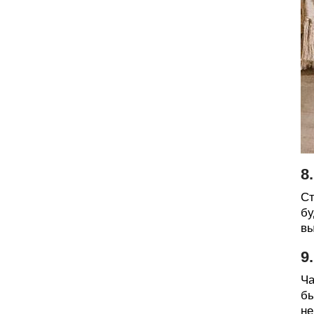
8
Ст
бу
вы
9
Ча
бы
не