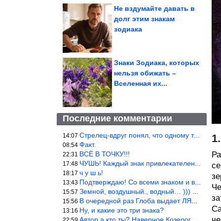
Не вздумайте давать в
долг этим знакам
зодиака
Знаки Зодиака, которых
нельзя обижать –
Вселенная их...
Последние комментарии
Стрелец-вдруг понял, что одному то и жить легче.
14:07
1
Факт.
08:54
ВСЁ В ТОЧКУ!!!
Ра
22:31
ЧУШЬ! Каждый знак привлекателен! И среди Весов, Близнецов встреч
17:48
се
ч у ш ь!
18:17
зе
Подтверждаю! Со всеми знаком и все одиноки и Я )))
13:43
Че
Земной, воздушный., водный… ))) выбери сам трех из 9 )))
15:57
за
В очередной раз Глоба выдает ЛЯП! А корректоры, редакторы пропус
15:56
Са
Ну, и какие это три знака?
13:16
че
Автор а кто ты? Наверное Козерог… Рога жена Рыба наставила ))
22:59