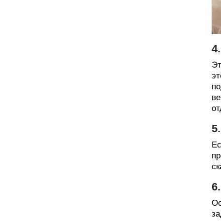
4
Эт
эт
по
ве
от
5
Ес
пр
ск
6
Ос
за