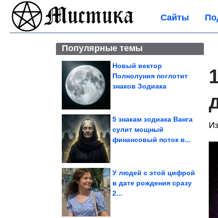
Сайты
По
Популярные темы
Новый вектор
Полнолуния поглотит
знаков Зодиака
5 знакам зодиака Ванга
Из
сулит мощный
финансовый поток в...
У людей с этой цифрой
в дате рождения сразу
2...