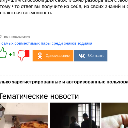
илучшим способом для себя. Можно разобраться с люб
тому что ответ вы получите из себя, из своих знаний и 
солютная возможность.
тест
,
подсознание
4 самых совместимых пары среди знаков зодиака
+1
Одноклассники
ВКонтакте
лько зарегистрированные и авторизованные пользова
Тематические новости