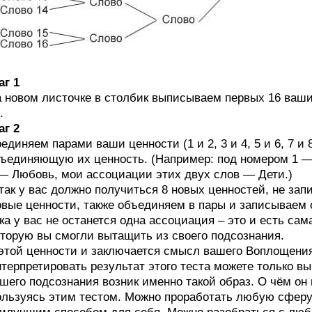
г 1
 новом листочке в столбик выписываем первых 16 ваши
.
г 2
единяем парами ваши ценности (1 и 2, 3 и 4, 5 и 6, 7 и 
ъединяющую их ценность. (Например: под номером 1 —
— Любовь, мои ассоциации этих двух слов — Дети.)
так у вас должно получиться 8 новых ценностей, не за
вые ценности, также объединяем в пары и записываем 
ка у вас не останется одна ассоциация – это и есть са
торую вы смогли вытащить из своего подсознания.
этой ценности и заключается смысл вашего Воплощения.
терпретировать результат этого теста можете только вы
шего подсознания возник именно такой образ. О чём он
льзуясь этим тестом. Можно проработать любую сферу 