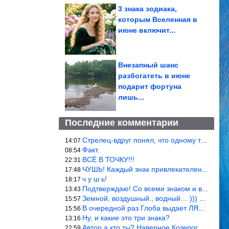
3 знака зодиака,
которым Вселенная в
июне включит...
Внезапный шанс
разбогатеть в июне
подарит фортуна
лишь...
Последние комментарии
Стрелец-вдруг понял, что одному то и жить легче.
14:07
Факт.
08:54
ВСЁ В ТОЧКУ!!!
22:31
ЧУШЬ! Каждый знак привлекателен! И среди Весов, Близнецов встреч
17:48
ч у ш ь!
18:17
Подтверждаю! Со всеми знаком и все одиноки и Я )))
13:43
Земной, воздушный., водный… ))) выбери сам трех из 9 )))
15:57
В очередной раз Глоба выдает ЛЯП! А корректоры, редакторы пропус
15:56
Ну, и какие это три знака?
13:16
Автор а кто ты? Наверное Козерог… Рога жена Рыба наставила ))
22:59