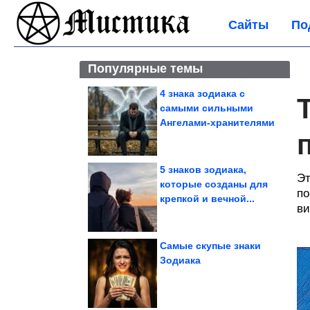
Сайты
По
Популярные темы
4 знака зодиака с
самыми сильными
Ангелами-хранителями
5 знаков зодиака,
Эт
которые созданы для
по
крепкой и вечной...
ви
Самые скупые знаки
Зодиака