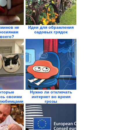
аминов не
Идеи для обрамления
оссиянам
садовых грядок
всего?
оторые
Нужно ли отключать
сь своими
интернет во время
любимцами
грозы
.