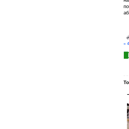
на
по
аб
« 
То