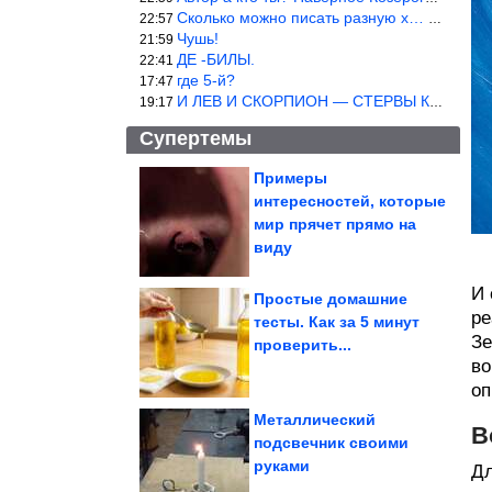
Сколько можно писать разную х… йню? Автор что то обкурился?
22:57
Чушь!
21:59
ДЕ -БИЛЫ.
22:41
где 5-й?
17:47
И ЛЕВ И СКОРПИОН — СТЕРВЫ КАКИХ ЕЩЕ ПОИСКАТЬ НАДО
19:17
Супертемы
Примеры
интересностей, которые
Идеи для хранения,
которые отлично
мир прячет прямо на
подойдут для...
виду
И 
Простые домашние
ре
тесты. Как за 5 минут
Зе
Одиночество и спорт.
проверить...
Назвала 5 скрытых
убийц сердца
во
оп
Металлический
В
подсвечник своими
руками
Дл
Когда вселенная решила пошутить над всеми нами