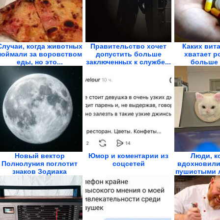
Случаи, когда животных
Правительство хочет
Каких вит
поймали за воровством
допустить больше
хватает р
еды, но это...
заключенных к службе...
больше 
Новый вектор
Юмор и коментарии из
Люди, к
Полнолуния поглотит
соцсетей
вдохновили
знаков Зодиака
пушистыми 
и..