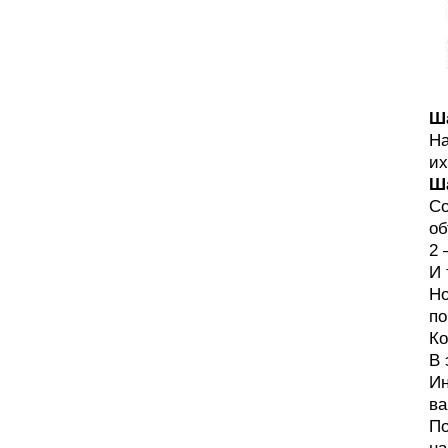
Ша
На
их
Ша
Со
об
2 
И 
Но
по
Ко
В 
Ин
ва
По