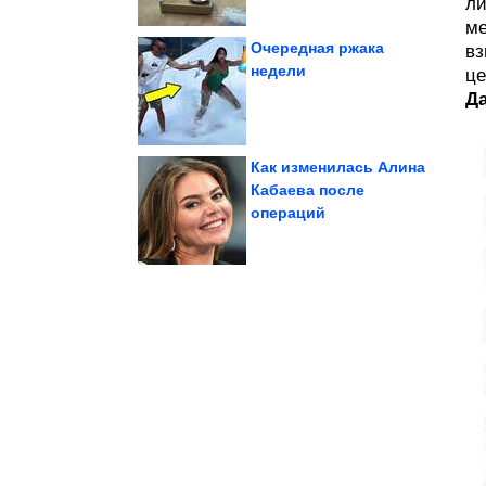
ли
ме
Очередная ржака
вз
недели
це
Да
серые кухонные...
очистит грязные и
Метод, который за ночь
Как изменилась Алина
Кабаева после
операций
Согласны со мной?
А ведь всё же в точку!