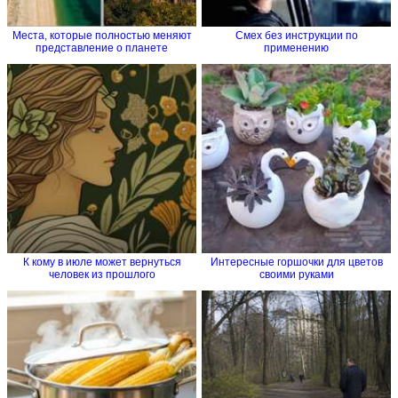
Места, которые полностью меняют
Смех без инструкции по
представление о планете
применению
К кому в июле может вернуться
Интересные горшочки для цветов
человек из прошлого
своими руками