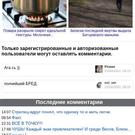
Повара раскрыли секрет идеальной
Записка последней жертвы выдала
текстуры. Молочная...
Битцевского маньяка
Только зарегистрированные и авторизованные
пользователи могут оставлять комментарии.
Роман
Ага сь ))
22/04/2022, 09:15
osi_ser
полнейший БРЕД
22/04/2022, 08:26
Последние комментарии
Стрелец-вдруг понял, что одному то и жить легче.
14:07
Факт.
08:54
ВСЁ В ТОЧКУ!!!
22:31
ЧУШЬ! Каждый знак привлекателен! И среди Весов, Близнецов встреч
17:48
ч у ш ь!
18:17