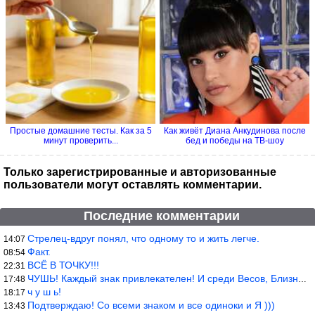
Простые домашние тесты. Как за 5
Как живёт Диана Анкудинова после
минут проверить...
бед и победы на ТВ-шоу
Только зарегистрированные и авторизованные
пользователи могут оставлять комментарии.
Последние комментарии
Стрелец-вдруг понял, что одному то и жить легче.
14:07
Факт.
08:54
ВСЁ В ТОЧКУ!!!
22:31
ЧУШЬ! Каждый знак привлекателен! И среди Весов, Близнецов встреч
17:48
ч у ш ь!
18:17
Подтверждаю! Со всеми знаком и все одиноки и Я )))
13:43