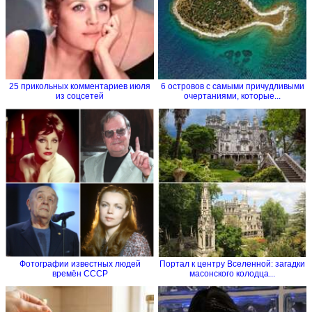
25 прикольных комментариев июля
6 островов с самыми причудливыми
из соцсетей
очертаниями, которые...
Фотографии известных людей
Портал к центру Вселенной: загадки
времён СССР
масонского колодца...