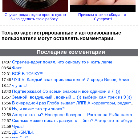
Случаи, когда людям просто нужно
Приколы в стиле «Когда ...».
было сделать свою работу...
Суперхит!
Только зарегистрированные и авторизованные
пользователи могут оставлять комментарии.
Последние комментарии
Стрелец-вдруг понял, что одному то и жить легче.
14:07
Факт.
08:54
ВСЁ В ТОЧКУ!!!
22:31
ЧУШЬ! Каждый знак привлекателен! И среди Весов, Близнецов встреч
17:48
ч у ш ь!
18:17
Подтверждаю! Со всеми знаком и все одиноки и Я )))
13:43
Земной, воздушный., водный… ))) выбери сам трех из 9 )))
15:57
В очередной раз Глоба выдает ЛЯП! А корректоры, редакторы пропус
15:56
Ну, и какие это три знака?
13:16
Автор а кто ты? Наверное Козерог… Рога жена Рыба наставила ))
22:59
Сколько можно писать разную х… йню? Автор что то обкурился?
22:57
Чушь!
21:59
ДЕ -БИЛЫ.
22:41
где 5-й?