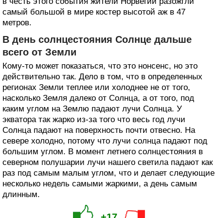
в честь этого события жители Норвегии разожгли
самый большой в мире костер высотой аж в 47
метров.
В день солнцестояния Солнце дальше
всего от Земли
Кому-то может показаться, что это нонсенс, но это
действительно так. Дело в том, что в определенных
регионах Земли теплее или холоднее не от того,
насколько Земля далеко от Солнца, а от того, под
каким углом на Землю падают лучи Солнца. У
экватора так жарко из-за того что весь год лучи
Солнца падают на поверхность почти отвесно. На
севере холодно, потому что лучи солнца падают под
большим углом. В момент летнего солнцестояния в
северном полушарии лучи нашего светила падают как
раз под самым малым углом, что и делает следующие
несколько недель самыми жаркими, а день самым
длинным.
+17