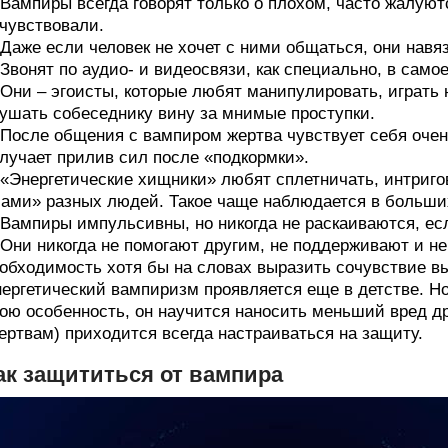
 Вампиры всегда говорят только о плохом, часто жалую
чувствовали.
 Даже если человек не хочет с ними общаться, они навя
 Звонят по аудио- и видеосвязи, как специально, в сам
 Они – эгоисты, которые любят манипулировать, играть 
ушать собеседнику вину за мнимые проступки.
 После общения с вампиром жертва чувствует себя очен
лучает прилив сил после «подкормки».
 «Энергетические хищники» любят сплетничать, интриго
ами» разных людей. Такое чаще наблюдается в больших
 Вампиры импульсивны, но никогда не раскаиваются, есл
 Они никогда не помогают другим, не поддерживают и не
обходимость хотя бы на словах выразить сочувствие вы
ергетический вампиризм проявляется еще в детстве. Но
ою особенность, он научится наносить меньший вред др
ертвам) приходится всегда настраиваться на защиту.
ак защититься от вампира