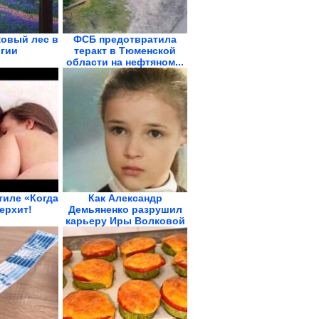
овый лес в
ФСБ предотвратила
гии
теракт в Тюменской
области на нефтяном...
тиле «Когда
Как Александр
перхит!
Демьяненко разрушил
карьеру Иры Волковой