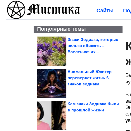
Сайты
По
Популярные темы
Знаки Зодиака, которых
нельзя обижать –
Вселенная их...
Аномальный Юпитер
Вы
перевернет жизнь 6
чу
знаков зодиака
В 
ва
Кем знаки Зодиака были
Эн
в прошлой жизни
сл
ув