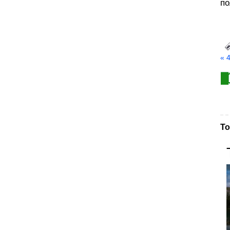
по
« 
То