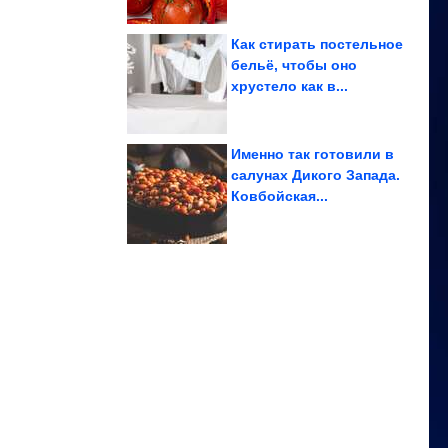
Как стирать постельное
бельё, чтобы оно
хрустело как в...
обычных камней
Интересные идеи из
Именно так готовили в
салунах Дикого Запада.
Ковбойская...
превращал любое...
маринад, который
Секретный советский