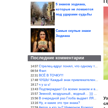
П
5 знаков зодиака,
которые не ломаются
под ударами судьбы
Самые скупые знаки
Зодиака
Последние комментарии
Стрелец-вдруг понял, что одному то и жить легче.
14:07
Факт.
08:54
ВСЁ В ТОЧКУ!!!
22:31
ЧУШЬ! Каждый знак привлекателен! И среди Весов, Близнецов встреч
17:48
ч у ш ь!
18:17
Подтверждаю! Со всеми знаком и все одиноки и Я )))
13:43
Земной, воздушный., водный… ))) выбери сам трех из 9 )))
15:57
Уз
В очередной раз Глоба выдает ЛЯП! А корректоры, редакторы пропус
15:56
Ну, и какие это три знака?
13:16
с
Автор а кто ты? Наверное Козерог… Рога жена Рыба наставила ))
22:59