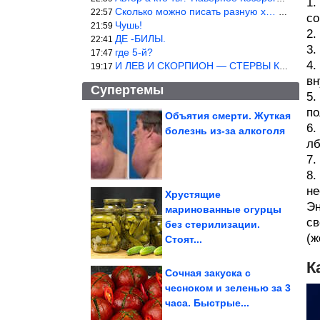
1.
Сколько можно писать разную х… йню? Автор что то обкурился?
22:57
со
Чушь!
21:59
2.
ДЕ -БИЛЫ.
22:41
3.
где 5-й?
17:47
4.
И ЛЕВ И СКОРПИОН — СТЕРВЫ КАКИХ ЕЩЕ ПОИСКАТЬ НАДО
19:17
вн
Супертемы
5.
по
Объятия смерти. Жуткая
6.
болезнь из-за алкоголя
Сборник для
лб
настроения
7.
8.
не
Хрустящие
Эн
маринованные огурцы
св
14 бесподобных фото
без стерилизации.
из сказочного Вьетнама
(ж
Стоят...
К
Сочная закуска с
чесноком и зеленью за 3
часа. Быстрые...
Как Наталья Подольская добивалась успеха