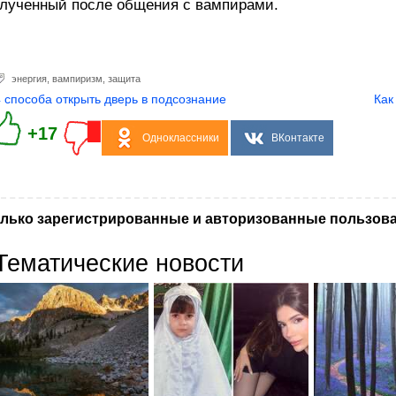
лученный после общения с вампирами.
энергия
,
вампиризм
,
защита
4 способа открыть дверь в подсознание
Как
+17
Одноклассники
ВКонтакте
лько зарегистрированные и авторизованные пользова
Тематические новости