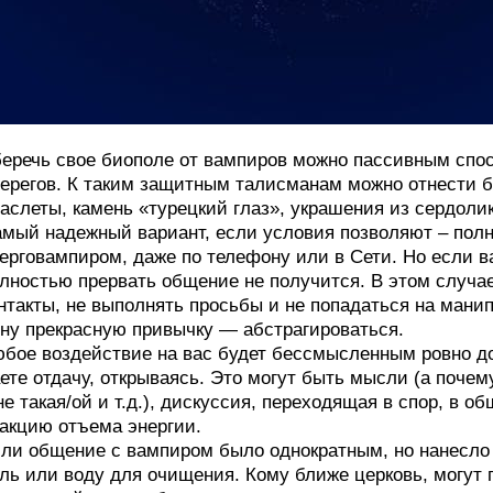
еречь свое биополе от вампиров можно пассивным спо
ерегов. К таким защитным талисманам можно отнести б
аслеты, камень «турецкий глаз», украшения из сердолика
мый надежный вариант, если условия позволяют – полн
ерговампиром, даже по телефону или в Сети. Но если в
лностью прервать общение не получится. В этом случа
нтакты, не выполнять просьбы и не попадаться на ман
ну прекрасную привычку — абстрагироваться.
бое воздействие на вас будет бессмысленным ровно до т
ете отдачу, открываясь. Это могут быть мысли (а почему
не такая/ой и т.д.), дискуссия, переходящая в спор, в 
акцию отъема энергии.
ли общение с вампиром было однократным, но нанесло
ль или воду для очищения. Кому ближе церковь, могут п