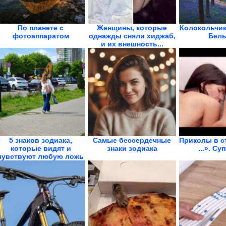
По планете с
Женщины, которые
Колокольчик
фотоаппаратом
однажды сняли хиджаб,
Бель
и их внешность...
5 знаков зодиака,
Самые бессердечные
Приколы в с
которые видят и
знаки зодиака
...». Су
чувствуют любую ложь