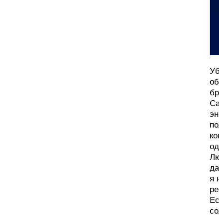
Уб
об
бр
Са
эн
по
ко
од
Лю
да
я 
ре
Ес
со