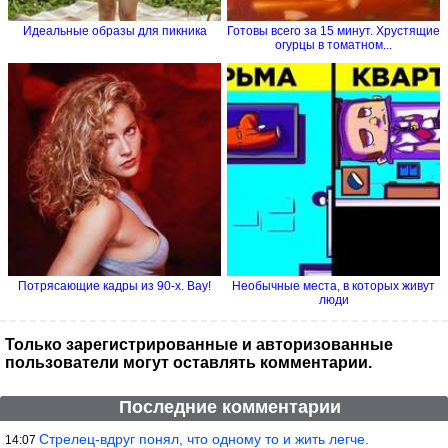
Идеальные образы для пикника
Готовы всего за 15 минут. Хрустящие
огурцы в томатном...
Потрясающие кадры из 90-х. Вау!
Необычные места, в которых живут
люди
Только зарегистрированные и авторизованные
пользователи могут оставлять комментарии.
Последние комментарии
Стрелец-вдруг понял, что одному то и жить легче.
14:07