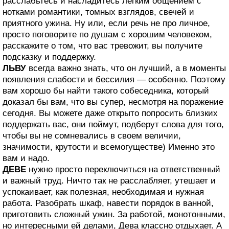
расслабьтесь и насладитесь легким общением с
нотками романтики, томных взглядов, свечей и
приятного ужина. Ну или, если речь не про личное,
просто поговорите по душам с хорошим человеком,
расскажите о том, что вас тревожит, вы получите
подсказку и поддержку.
ЛЬВУ
всегда важно знать, что он лучший, а в моменты
появления слабости и бессилия — особенно. Поэтому
вам хорошо бы найти такого собеседника, который
доказал бы вам, что вы супер, несмотря на поражение
сегодня. Вы можете даже открыто попросить близких
поддержать вас, они поймут, подберут слова для того,
чтобы вы не сомневались в своем величии,
значимости, крутости и всемогуществе) Именно это
вам и надо.
ДЕВЕ
нужно просто переключиться на ответственный
и важный труд. Ничто так не расслабляет, утешает и
успокаивает, как полезная, необходимая и нужная
работа. Разобрать шкаф, навести порядок в ванной,
приготовить сложный ужин. За работой, монотонными,
но интересными ей делами, Дева классно отдыхает. А