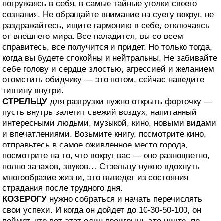
погружаясь в себя, в самые тайные уголки своего
сознания. Не обращайте внимание на суету вокруг, не
раздражайтесь, ищите гармонию в себе, отключаясь
от внешнего мира. Все наладится, вы со всем
справитесь, все получится и придет. Но только тогда,
когда вы будете спокойны и нейтральны. Не забивайте
себе голову и сердце злостью, агрессией и желанием
отомстить обидчику — это потом, сейчас наведите
тишину внутри.
СТРЕЛЬЦУ
для разгрузки нужно открыть форточку —
пусть внутрь залетит свежий воздух, напитанный
интересными людьми, музыкой, кино, новыми видами
и впечатлениями. Возьмите книгу, посмотрите кино,
отправьтесь в самое оживленное место города,
посмотрите на то, что вокруг вас — оно разноцветно,
полно запахов, звуков… Стрельцу нужно вдохнуть
многообразие жизни, это выведет из состояния
страдания после трудного дня.
КОЗЕРОГУ
нужно собраться и начать перечислять
свои успехи. И когда он дойдет до 10-30-50-100, он
поймет, что вот этот один проигрыш, это ничто, по