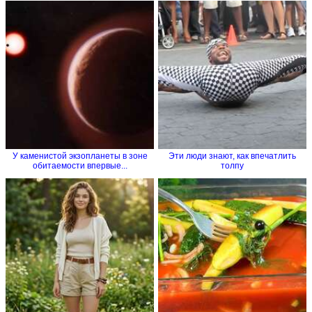
У каменистой экзопланеты в зоне
Эти люди знают, как впечатлить
обитаемости впервые...
толпу