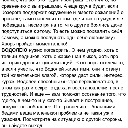
сравнению с выигрышами. А еще круче будет, если
Козерога поддержит окружение и вместо сожалений о
провале, само напомнит о том, где и как он умудрялся
побеждать, несмотря на то, что другие боялись даже
подступиться к этому. То есть можно похвалить себя
самому, а можно послушать оды себе любимому)
Хворь пройдет моментально!
ВОДОЛЕЮ
нужно поговорить. О чем угодно, хоть о
таянии ледников, хоть о жарке шашлыков, хоть про
историю древних цивилизаций. Разговоры отвлекают,
а если учесть, что Водолей живет ими, они и станут
той живительной влагой, которая даст силы, интерес,
кураж. Водолеи способны быстро переключаться, в
этом как раз и секрет отдыха и восстановления после
трудностей. И еще — вам поможет осознание того, что
где-то, в чем-то и у кого-то бывает и пострашнее,
похуже, поглобальнее. По сравнению с большими
бедами ваша маленькая проблемка не такая уж и
ужасная. Посмотрите на ситуацию с другой стороны,
вы найдете выход.