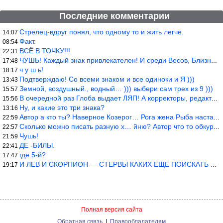
Последние комментарии
Стрелец-вдруг понял, что одному то и жить легче.
14:07
Факт.
08:54
ВСЁ В ТОЧКУ!!!
22:31
ЧУШЬ! Каждый знак привлекателен! И среди Весов, Близнецов встреч
17:48
ч у ш ь!
18:17
Подтверждаю! Со всеми знаком и все одиноки и Я )))
13:43
Земной, воздушный., водный… ))) выбери сам трех из 9 )))
15:57
В очередной раз Глоба выдает ЛЯП! А корректоры, редакторы пропус
15:56
Ну, и какие это три знака?
13:16
Автор а кто ты? Наверное Козерог… Рога жена Рыба наставила ))
22:59
Сколько можно писать разную х… йню? Автор что то обкурился?
22:57
Чушь!
21:59
ДЕ -БИЛЫ.
22:41
где 5-й?
17:47
И ЛЕВ И СКОРПИОН — СТЕРВЫ КАКИХ ЕЩЕ ПОИСКАТЬ НАДО
19:17
Полная версия сайта
Обратная связь
|
Правообладателям