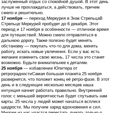
заслуженный отдых со спокойной душой. В этот день
лучше не прохлаждаться, а действовать, причем
смело и решительно.
17 ноября
— переход Меркурия в Знак СтрельцаВ
Стрельце Меркурий пробудет до 6 декабря. Этот
период и 17 ноября в особенности — отличное время
для путешествий. Можно смело отправляться в
дальнюю дорогу. Также полезно будет менять
обстановку — покупать что-то для дома, менять
работу, искать новые увлечения. Если у вас есть
желание изменить свою жизнь, 17 числа это станет
возможно. Будьте внимательнее к деталям.
25 ноября
— избавление Юпитера от
ретроградностиСамая большая планета 25 ноября
развернется, что положит конец её ретро-фазе. В этот
день и в следующие несколько месяцев наша
интуиция начнет работать правильно. Внутренний
голос с меньшей вероятностью будет спутывать нам
карты. 25 числа у людей может начаться всплеск
щедрости. Мы получим заряд вдохновения и сил.
Многим из нас удастся перестать думать только о