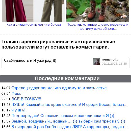
Как и с чем носить летние брюки
Поделки, которые словно перенесли
частичку волшебного...
Только зарегистрированные и авторизованные
пользователи могут оставлять комментарии.
romamol...
Стабильность и Я уже рад )))
06/11/2022, 13:38
Последние комментарии
Стрелец-вдруг понял, что одному то и жить легче.
14:07
Факт.
08:54
ВСЁ В ТОЧКУ!!!
22:31
ЧУШЬ! Каждый знак привлекателен! И среди Весов, Близнецов встреч
17:48
ч у ш ь!
18:17
Подтверждаю! Со всеми знаком и все одиноки и Я )))
13:43
Земной, воздушный., водный… ))) выбери сам трех из 9 )))
15:57
В очередной раз Глоба выдает ЛЯП! А корректоры, редакторы пропус
15:56