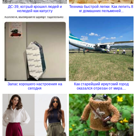
ДС-39, котрый крошил людей и
Техника быстрой лепки. Как лепить 8
нелюдей как капусту
кг домашних пельменей...
Запас хорошего настроения на
Как старейший иркутский город
сегодня
оказался отрезан от мира....