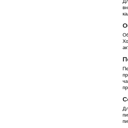
Дл
вн
ка
О
Об
Хо
ак
П
Пе
пр
ча
пр
С
Дл
пи
пи