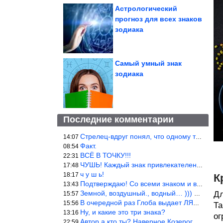
Астрологический
прогноз для всех знаков
зодиака
Самый умный знак
зодиака
Последние комментарии
Стрелец-вдруг понял, что одному то и жить легче.
14:07
Факт.
08:54
ВСЁ В ТОЧКУ!!!
22:31
ЧУШЬ! Каждый знак привлекателен! И среди Весов, Близнецов встреч
17:48
ч у ш ь!
18:17
К
Подтверждаю! Со всеми знаком и все одиноки и Я )))
13:43
Земной, воздушный., водный… ))) выбери сам трех из 9 )))
Дл
15:57
В очередной раз Глоба выдает ЛЯП! А корректоры, редакторы пропус
15:56
Та
Ну, и какие это три знака?
13:16
ог
Автор а кто ты? Наверное Козерог… Рога жена Рыба наставила ))
22:59