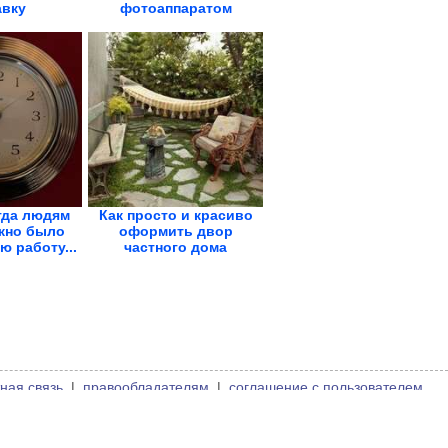
авку
фотоаппаратом
гда людям
Как просто и красиво
жно было
оформить двор
ю работу...
частного дома
ная связь
|
правообладателям
|
соглашение с пользователем