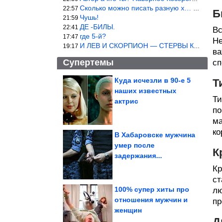
Сколько можно писать разную х… йню? Автор что то обкурился?
22:57
Б
Чушь!
21:59
ДЕ -БИЛЫ.
22:41
Вс
где 5-й?
17:47
Не
И ЛЕВ И СКОРПИОН — СТЕРВЫ КАКИХ ЕЩЕ ПОИСКАТЬ НАДО
19:17
ва
Супертемы
сп
Куда исчезли в 90-е 5
Т
наших известных
Всё смешное в одном
Ти
месте
актрис
по
ма
ко
В Хабаровске мужчина
умер после
К
Женские приколы дня.
задержания...
Суперхиты!
Кр
ст
100% супер хиты про
лю
отношения мужчин и
пр
женщин
Картинки, чтобы посмеяться. Кайф!
Д