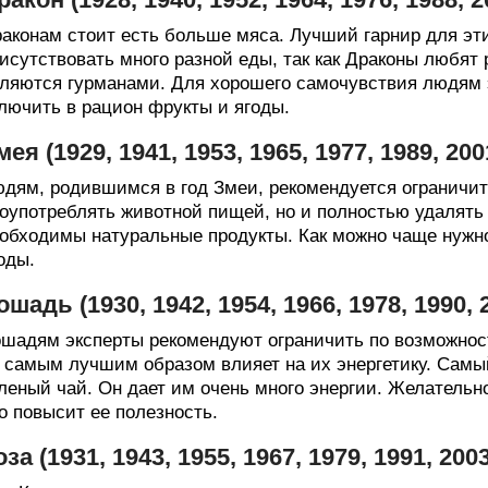
аконам стоит есть больше мяса. Лучший гарнир для эт
исутствовать много разной еды, так как Драконы любят
ляются гурманами. Для хорошего самочувствия людям э
лючить в рацион фрукты и ягоды.
мея (1929, 1941, 1953, 1965, 1977, 1989, 20
дям, родившимся в год Змеи, рекомендуется ограничит
оупотреблять животной пищей, но и полностью удалять 
обходимы натуральные продукты. Как можно чаще нужно 
оды.
ошадь (1930, 1942, 1954, 1966, 1978, 1990,
шадям эксперты рекомендуют ограничить по возможнос
 самым лучшим образом влияет на их энергетику. Сам
леный чай. Он дает им очень много энергии. Желательн
о повысит ее полезность.
оза (1931, 1943, 1955, 1967, 1979, 1991, 20