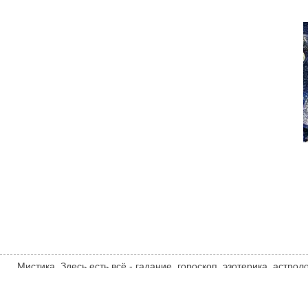
Мистика. Здесь есть всё - гадание, гороскоп, эзотерика, астро
тайны, загадки, НЛО, UFO, инопланетяне и другие сверхъесте
совпадать с мнением автора статьи. Автор статьи указан в исто
mistika.xyz
ТЕМАТИЧЕСКИЕ НОВОСТИ