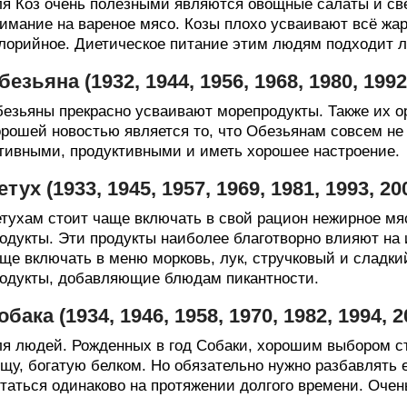
я Коз очень полезными являются овощные салаты и све
имание на вареное мясо. Козы плохо усваивают всё жа
лорийное. Диетическое питание этим людям подходит л
безьяна (1932, 1944, 1956, 1968, 1980, 199
езьяны прекрасно усваивают морепродукты. Также их о
рошей новостью является то, что Обезьянам совсем не 
тивными, продуктивными и иметь хорошее настроение.
етух (1933, 1945, 1957, 1969, 1981, 1993, 
тухам стоит чаще включать в свой рацион нежирное мя
одукты. Эти продукты наиболее благотворно влияют на 
ще включать в меню морковь, лук, стручковый и сладки
одукты, добавляющие блюдам пикантности.
обака (1934, 1946, 1958, 1970, 1982, 1994,
я людей. Рожденных в год Собаки, хорошим выбором ст
щу, богатую белком. Но обязательно нужно разбавлять
таться одинаково на протяжении долгого времени. Очен