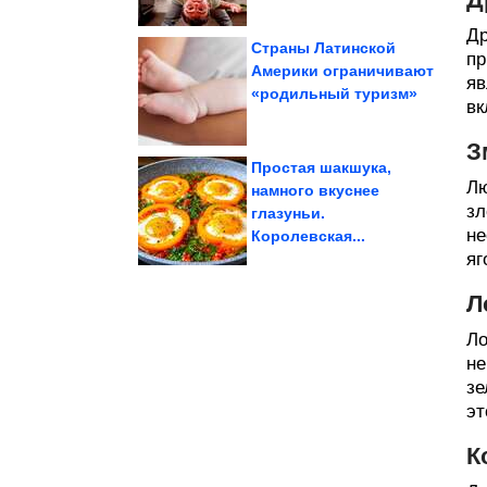
Др
Страны Латинской
пр
Америки ограничивают
яв
«родильный туризм»
получается...
которого мясо
вк
Простой маринад, после
З
Простая шакшука,
Лю
намного вкуснее
зл
глазуньи.
дома и как её провести
эмоциональная уборка
Зачем нужна
не
Королевская...
яг
Л
Ло
не
зе
эт
К