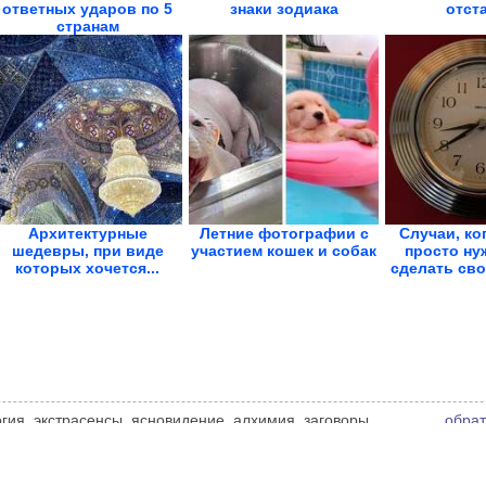
ответных ударов по 5
знаки зодиака
отст
странам
Архитектурные
Летние фотографии с
Случаи, ко
шедевры, при виде
участием кошек и собак
просто ну
которых хочется...
сделать сво
логия, экстрасенсы, ясновидение, алхимия, заговоры,
обрат
ственные силы. Мнение администрации сайта может не
чнике.