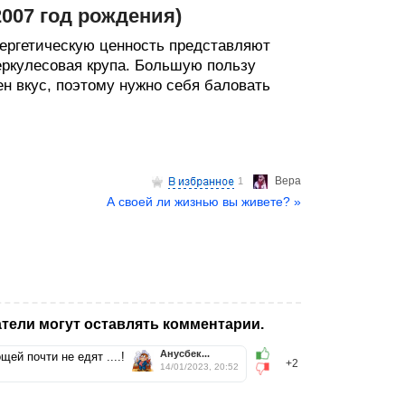
 2007 год рождения)
нергетическую ценность представляют
еркулесовая крупа. Большую пользу
н вкус, поэтому нужно себя баловать
Верa
1
А своей ли жизнью вы живете? »
тели могут оставлять комментарии.
Анусбек...
ей почти не едят ....!
+2
14/01/2023, 20:52