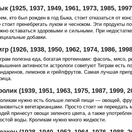
ык (1925, 1937, 1949, 1961, 1973, 1985, 19
ем, кто был рожден в год Быка, стоит отказаться от ко
 стоит пренебрегать луком и чесноком. Эти продукты п
жно оставаться здоровыми и сильными. При недостатке
ециальные добавки.
игр (1926, 1938, 1950, 1962, 1974, 1986, 19
грам полезна еда, богатая протеинами: фасоль, мясо, р
вышения активности астрологи советуют Тиграм есть п
ндаринов, лимонов и грейпфрутов. Самая лучшая прип
рица.
ролик (1939, 1951, 1963, 1975, 1987, 1999,
оликам нужно есть больше легкой пищи — овощей, фрукт
ановиться вегетарианцами. Просто стоит не переедать 
дей принесут овощи зеленого цвета, а также употреблен
остой воды. Кроликам нужно много жидкости.
ракон (1928, 1940, 1952, 1964, 1976, 1988,