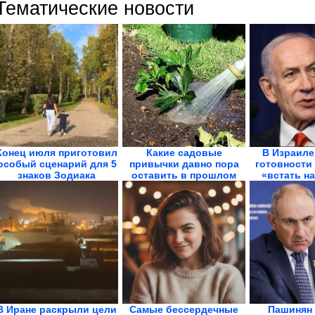
Тематические новости
Конец июля приготовил
Какие садовые
В Израиле
особый сценарий для 5
привычки давно пора
готовности
знаков Зодиака
оставить в прошлом
«встать на
В Иране раскрыли цели
Самые бессердечные
Пашинян 