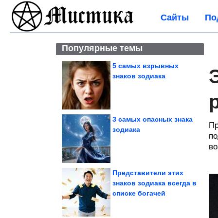
Сайты
По
Популярные темы
5 самых взрывных
знаков зодиака
3 самых опасных знака
Пр
зодиака
по
во
Представители этих
знаков зодиака всегда в
списке богачей