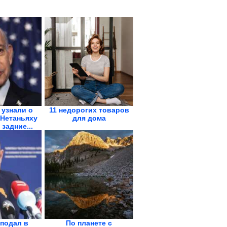
 узнали о
11 недорогих товаров
 Нетаньяху
для дома
 задние...
подал в
По планете с