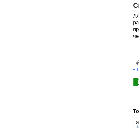
С
Дл
ра
пр
че
« 
То
Я