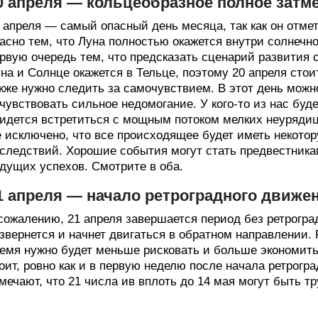
0 апреля — кольцеобразное полное затм
 апреля — самый опасный день месяца, так как он отм
асно тем, что Луна полностью окажется внутри солнечно
рвую очередь тем, что предсказать сценарий развития 
на и Солнце окажется в Тельце, поэтому 20 апреля стои
кже нужно следить за самочувствием. В этот день можно
чувствовать сильное недомогание. У кого-то из нас буд
идется встретиться с мощным потоком мелких неурядиц
 исключено, что все происходящее будет иметь некото
следствий. Хорошие события могут стать предвестник
дущих успехов. Смотрите в оба.
1 апреля — начало ретроградного движе
сожалению, 21 апреля завершается период без ретрогра
звернется и начнет двигаться в обратном направлении. 
емя нужно будет меньше рисковать и больше экономить.
оит, ровно как и в первую неделю после начала ретрогр
мечают, что 21 числа ив вплоть до 14 мая могут быть т