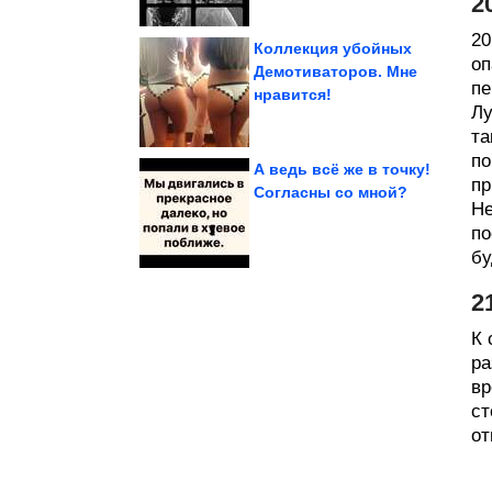
2
20
Коллекция убойных
оп
Демотиваторов. Мне
пе
нравится!
призналась в...
жительница Ачинска
Сбежавшая из дома
Лу
та
по
А ведь всё же в точку!
пр
Согласны со мной?
Не
снимки Изабеллы...
волшебные тревел-
по
Знакомство с миром:
бу
2
К 
ра
вр
ст
от