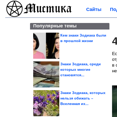
Сайты
По
Популярные темы
Кем знаки Зодиака были
в прошлой жизни
Ес
от
Знаки Зодиака, среди
в 
которых многие
не
становятся...
Знаки Зодиака, которых
нельзя обижать –
Вселенная их...