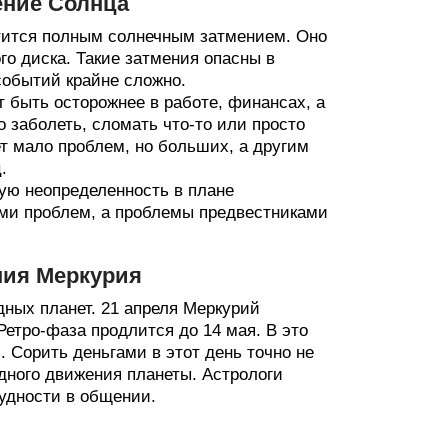
ение Солнца
етится полным солнечным затмением. Оно
го диска. Такие затмения опасны в
событий крайне сложно.
т быть осторожнее в работе, финансах, а
 заболеть, сломать что-то или просто
ет мало проблем, но больших, а другим
.
рую неопределенность в плане
ами проблем, а проблемы предвестниками
ния Меркурия
дных планет. 21 апреля Меркурий
Ретро-фаза продлится до 14 мая. В это
 Сорить деньгами в этот день точно не
адного движения планеты. Астрологи
рудности в общении.