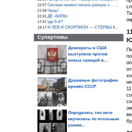
пр
Сколько можно писать разную х… йню? Автор что то обкурился?
22:57
сл
Чушь!
21:59
Та
ДЕ -БИЛЫ.
22:41
ок
где 5-й?
17:47
И ЛЕВ И СКОРПИОН — СТЕРВЫ КАКИХ ЕЩЕ ПОИСКАТЬ НАДО
19:17
1
Супертемы
Ю
Демократы в США
Пе
выступили против
по
И снова приколы из
социальных сетей.
новых санкций в...
Кайф!
оп
от
хо
Душевные фотографии
не
времён СССР
11
Этот вкусный салат
помогает убрать
лишнее на животе и...
со
со
эм
Определять тип нити
ве
научились по игольным
бу
ушкам...
Как украсить крыльцо частного дома