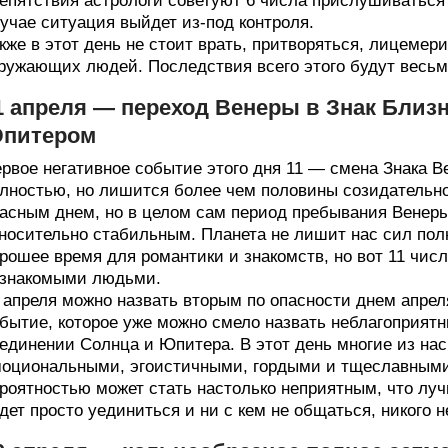
епятствия астрологи советуют 6 числа прислушиваться
учае ситуация выйдет из-под контроля.
кже в этот день не стоит врать, притворяться, лицемер
ружающих людей. Последствия всего этого будут весь
1 апреля — переход Венеры в Знак Близ
питером
рвое негативное событие этого дня 11 — смена Знака В
лностью, но лишится более чем половины созидательной
асным днем, но в целом сам период пребывания Венеры
носительно стабильным. Планета не лишит нас сил пол
рошее время для романтики и знакомств, но вот 11 чис
знакомыми людьми.
 апреля можно назвать вторым по опасности днем апреля
бытие, которое уже можно смело назвать неблагоприятн
единении Солнца и Юпитера. В этот день многие из нас
оциональными, эгоистичными, гордыми и тщеславными
роятностью может стать настолько неприятным, что лу
дет просто уединиться и ни с кем не общаться, никого 