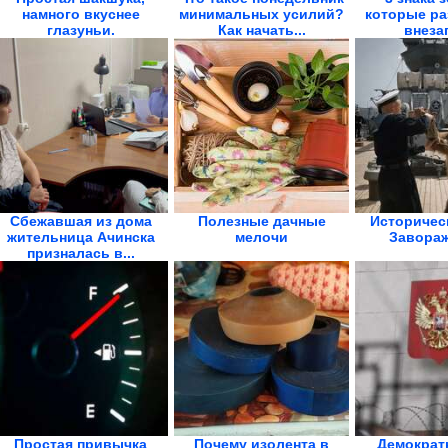
намного вкуснее
минимальных усилий?
которые ра
глазуньи.
Как начать...
внеза
Королевская...
стреми
Сбежавшая из дома
Полезные дачные
Историчес
жительница Ачинска
мелочи
Завораж
призналась в...
Простая привычка
Почему изолента в
Демократ