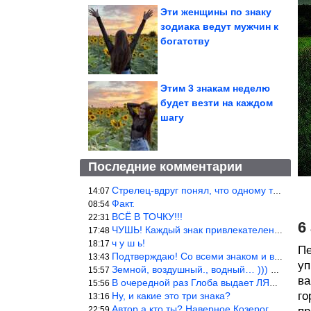
Эти женщины по знаку
зодиака ведут мужчин к
богатству
Этим 3 знакам неделю
будет везти на каждом
шагу
Последние комментарии
Стрелец-вдруг понял, что одному то и жить легче.
14:07
Факт.
08:54
ВСЁ В ТОЧКУ!!!
22:31
6
ЧУШЬ! Каждый знак привлекателен! И среди Весов, Близнецов встреч
17:48
ч у ш ь!
18:17
Пе
Подтверждаю! Со всеми знаком и все одиноки и Я )))
13:43
уп
Земной, воздушный., водный… ))) выбери сам трех из 9 )))
15:57
ва
В очередной раз Глоба выдает ЛЯП! А корректоры, редакторы пропус
15:56
го
Ну, и какие это три знака?
13:16
Автор а кто ты? Наверное Козерог… Рога жена Рыба наставила ))
22:59