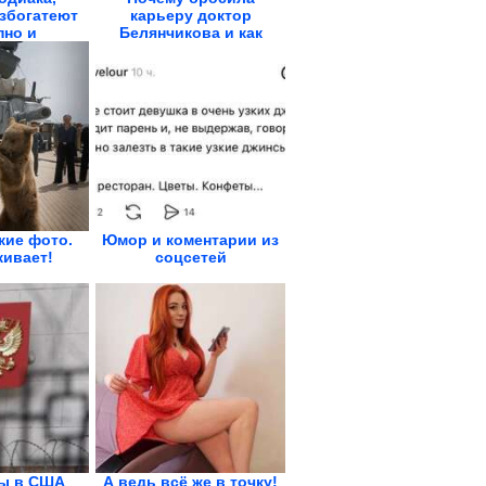
збогатеют
карьеру доктор
пно и
Белянчикова и как
тельно
выглядит...
кие фото.
Юмор и коментарии из
ивает!
соцсетей
ы в США
А ведь всё же в точку!