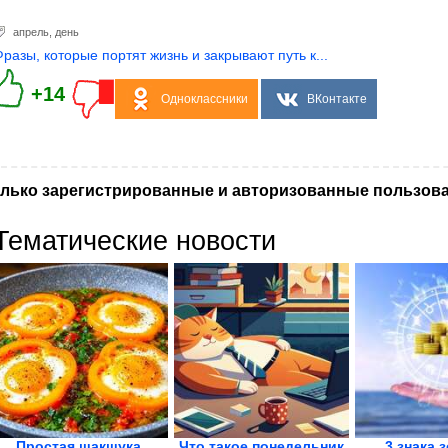
апрель
,
день
Фразы, которые портят жизнь и закрывают путь к...
+14
Одноклассники
ВКонтакте
лько зарегистрированные и авторизованные пользова
Тематические новости
Простая шакшука,
Что такое понедельник
3 знака 