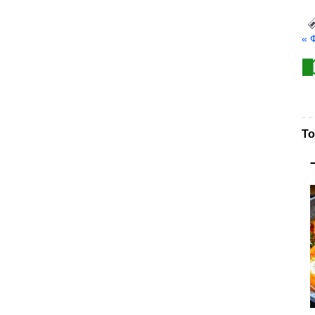
« 
То