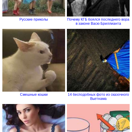
Русские приколы
Почему КГБ боялся последнего вора
в законе Васю Бриллианта
Смешные кошки
14 бесподобных фото из сказочного
Вьетнама