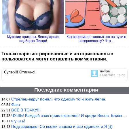
Мужские приколы. Легендарная
Как вовремя остановиться на пути к
подборка Писца!
совершенству? Что...
Только зарегистрированные и авторизованные
пользователи могут оставлять комментарии.
ravilya...
Супер!!! Отлично!
21/06/2023, 10:02
Последние комментарии
Стрелец-вдруг понял, что одному то и жить легче.
14:07
Факт.
08:54
ВСЁ В ТОЧКУ!!!
22:31
ЧУШЬ! Каждый знак привлекателен! И среди Весов, Близнецов встреч
17:48
ч у ш ь!
18:17
Подтверждаю! Со всеми знаком и все одиноки и Я )))
13:43