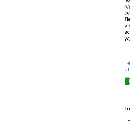
по
од
се
П
и 
вс
уд
« 
То