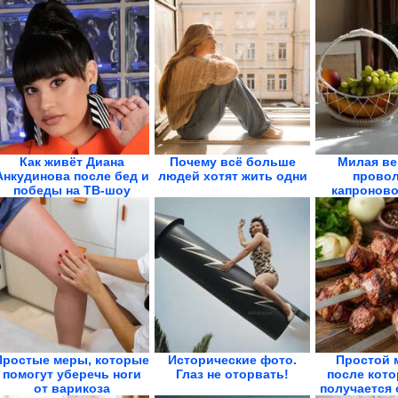
Как живёт Диана
Почему всё больше
Милая ве
Анкудинова после бед и
людей хотят жить одни
провол
победы на ТВ-шоу
капроново
Простые меры, которые
Исторические фото.
Простой 
помогут уберечь ноги
Глаз не оторвать!
после кото
от варикоза
получается 