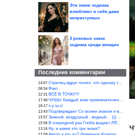
Эти знаки зодиака
влюбляют в себя даже
неприступных
3 роковых знака
зодиака среди женщин
Последние комментарии
Стрелец-вдруг понял, что одному то и жить легче.
14:07
Факт.
08:54
ВСЁ В ТОЧКУ!!!
22:31
ЧУШЬ! Каждый знак привлекателен! И среди Весов, Близнецов встреч
17:48
ч у ш ь!
18:17
Подтверждаю! Со всеми знаком и все одиноки и Я )))
13:43
Земной, воздушный., водный… ))) выбери сам трех из 9 )))
15:57
В очередной раз Глоба выдает ЛЯП! А корректоры, редакторы пропус
15:56
Ч
Ну, и какие это три знака?
13:16
Автор а кто ты? Наверное Козерог… Рога жена Рыба наставила ))
22:59