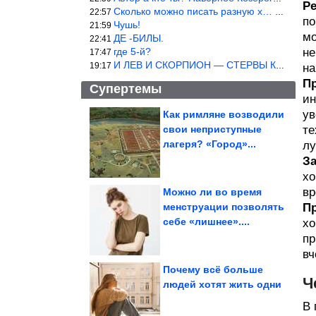
Ре
Сколько можно писать разную х… йню? Автор что то обкурился?
22:57
по
Чушь!
21:59
мо
ДЕ -БИЛЫ.
22:41
где 5-й?
не
17:47
И ЛЕВ И СКОРПИОН — СТЕРВЫ КАКИХ ЕЩЕ ПОИСКАТЬ НАДО
19:17
на
Пр
Супертемы
ин
ув
Как римляне возводили
свои неприступные
те
Каких по запаху людей
предпочитают разные
лагеря? «Город»...
лу
виды комаров
З
хо
вр
Можно ли во время
менструации позволять
П
Физики смогли поймать
себе «лишнее»....
хо
в ловушку ядро
аргона,...
пр
вч
Почему всё больше
Ч
людей хотят жить одни
Почему молодые специалисты отказываются от руководящих...
В 