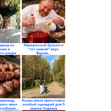
щица из
Нажористый бульон и
оки и
"тот самый" вкус.
го шнура
Варим...
маринад,
Конец июля приготовил
рого мясо
особый сценарий для 5
особенно...
знаков Зодиака