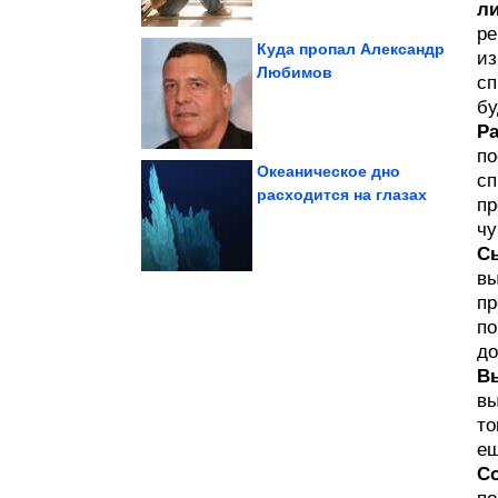
ли
ре
Куда пропал Александр
из
Любимов
сп
хрустело как в...
бельё, чтобы оно
бу
Как стирать постельное
Ра
по
Океаническое дно
сп
расходится на глазах
пр
получается...
чу
которого мясо
Простой маринад, после
С
вы
пр
по
до
В
вы
то
ещ
С