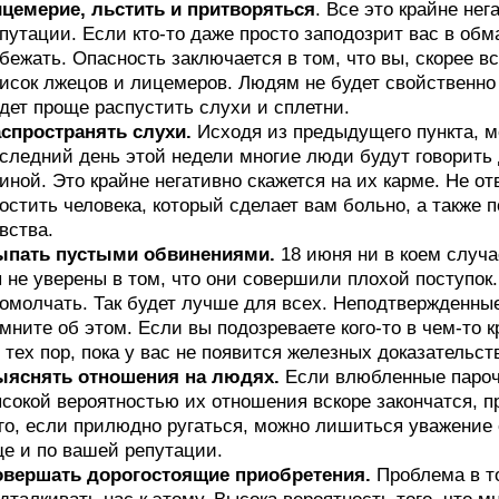
цемерие, льстить и притворяться
. Все это крайне не
путации. Если кто-то даже просто заподозрит вас в обм
бежать. Опасность заключается в том, что вы, скорее все
исок лжецов и лицемеров. Людям не будет свойственно
дет проще распустить слухи и сплетни.
спространять слухи.
Исходя из предыдущего пункта, мо
следний день этой недели многие люди будут говорить 
иной. Это крайне негативно скажется на их карме. Не о
остить человека, который сделает вам больно, а также п
вства.
ыпать пустыми обвинениями.
18 июня ни в коем случа
 не уверены в том, что они совершили плохой поступок
омолчать. Так будет лучше для всех. Неподтвержденн
мните об этом. Если вы подозреваете кого-то в чем-то
 тех пор, пока у вас не появится железных доказательст
ыяснять отношения на людях.
Если влюбленные парочк
сокой вероятностью их отношения вскоре закончатся, п
го, если прилюдно ругаться, можно лишиться уважение 
е и по вашей репутации.
овершать дорогостоящие приобретения.
Проблема в то