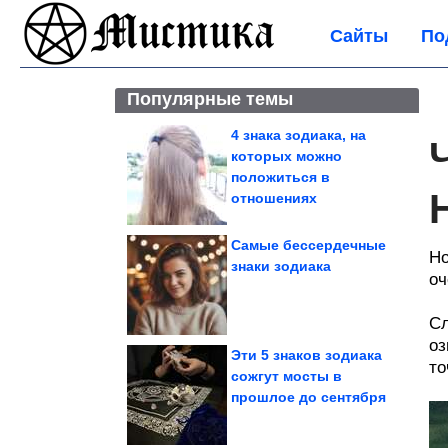
Сайты
По
Популярные темы
4 знака зодиака, на
которых можно
положиться в
отношениях
Самые бессердечные
Но
знаки зодиака
оч
Сл
оз
Эти 5 знаков зодиака
то
сожгут мосты в
прошлое до сентября