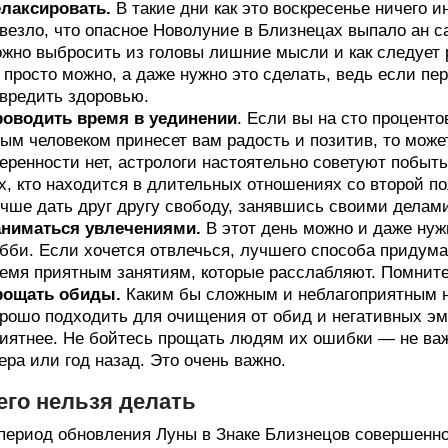
лаксировать.
В такие дни как это воскресенье ничего ин
везло, что опасное Новолуние в Близнецах выпало ан са
жно выбросить из головы лишние мысли и как следует 
 просто можно, а даже нужно это сделать, ведь если пе
вредить здоровью.
оводить время в уединении
. Если вы на сто проценто
ым человеком принесет вам радость и позитив, то может
еренности нет, астрологи настоятельно советуют побыть
х, кто находится в длительных отношениях со второй по
чше дать друг другу свободу, занявшись своими делам
аниматься увлечениями.
В этот день можно и даже нуж
бби. Если хочется отвлечься, лучшего способа придума
емя приятным занятиям, которые расслабляют. Помните,
рощать обиды.
Каким бы сложным и неблагоприятным не
рошо подходить для очищения от обид и негативных эм
иятнее. Не бойтесь прощать людям их ошибки — не важн
ера или год назад. Это очень важно.
его нельзя делать
период обновления Луны в Знаке Близнецов совершенно