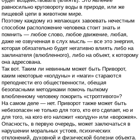
будет воздействовать (влиять). Это явление
равносильно круговороту воды в природе, или же
пищевой цепи в животном мире.
Поэтому каждому из желающих завоевать нечестным
способом расположение человека стоит знать и
помнить — любое слово, любое движение, любая,
даже не озвученная в слух мысль — все это энергия,
которая обязательно будет негативно влиять либо на
заклинателя (влюбленного), либо на объект, к которому
она адресована.
Так вот. Таким ли невинным может быть Приворот,
каким некоторые «колдуны» и «маги» стараются
преподнести его общественности, обещая
безопасными методиками помочь пылкому
влюбленному человеку покорить «строптивого»?
На самом деле — нет. Приворот также может быть
небезопасен не только для того, кто его сделает, но и
для того, на кого его наложит «колдун» или «ворожея».
Опасность, в первую очередь, может заключаться в
нарушении моральных устоев, психических
отклонений, духовной и физической болезни объекта.