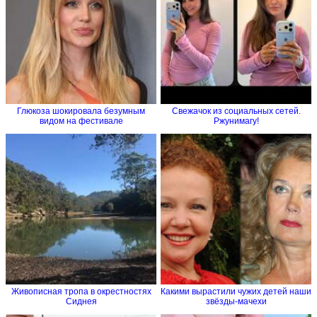
Глюкоза шокировала безумным
Свежачок из социальных сетей.
видом на фестивале
Ржунимагу!
Живописная тропа в окрестностях
Какими вырастили чужих детей наши
Сиднея
звёзды-мачехи