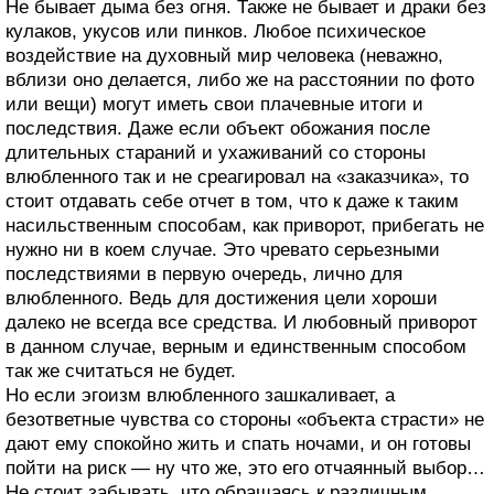
Не бывает дыма без огня. Также не бывает и драки без
кулаков, укусов или пинков. Любое психическое
воздействие на духовный мир человека (неважно,
вблизи оно делается, либо же на расстоянии по фото
или вещи) могут иметь свои плачевные итоги и
последствия. Даже если объект обожания после
длительных стараний и ухаживаний со стороны
влюбленного так и не среагировал на «заказчика», то
стоит отдавать себе отчет в том, что к даже к таким
насильственным способам, как приворот, прибегать не
нужно ни в коем случае. Это чревато серьезными
последствиями в первую очередь, лично для
влюбленного. Ведь для достижения цели хороши
далеко не всегда все средства. И любовный приворот
в данном случае, верным и единственным способом
так же считаться не будет.
Но если эгоизм влюбленного зашкаливает, а
безответные чувства со стороны «объекта страсти» не
дают ему спокойно жить и спать ночами, и он готовы
пойти на риск — ну что же, это его отчаянный выбор…
Не стоит забывать, что обращаясь к различным