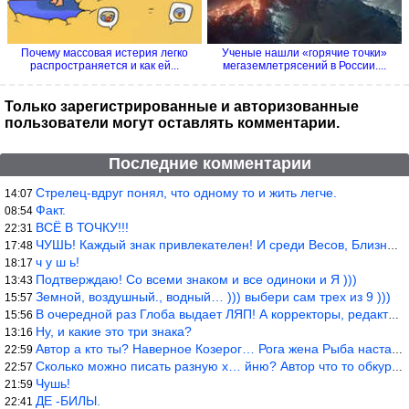
Почему массовая истерия легко
Ученые нашли «горячие точки»
распространяется и как ей...
мегаземлетрясений в России....
Только зарегистрированные и авторизованные
пользователи могут оставлять комментарии.
Последние комментарии
Стрелец-вдруг понял, что одному то и жить легче.
14:07
Факт.
08:54
ВСЁ В ТОЧКУ!!!
22:31
ЧУШЬ! Каждый знак привлекателен! И среди Весов, Близнецов встреч
17:48
ч у ш ь!
18:17
Подтверждаю! Со всеми знаком и все одиноки и Я )))
13:43
Земной, воздушный., водный… ))) выбери сам трех из 9 )))
15:57
В очередной раз Глоба выдает ЛЯП! А корректоры, редакторы пропус
15:56
Ну, и какие это три знака?
13:16
Автор а кто ты? Наверное Козерог… Рога жена Рыба наставила ))
22:59
Сколько можно писать разную х… йню? Автор что то обкурился?
22:57
Чушь!
21:59
ДЕ -БИЛЫ.
22:41