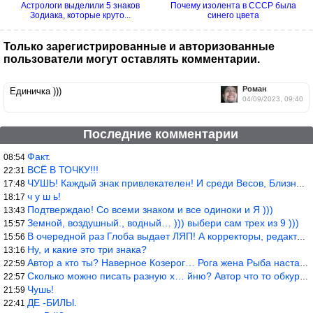
Астрологи выделили 5 знаков
Почему изолента в СССР была
Зодиака, которые круто...
синего цвета
Только зарегистрированные и авторизованные
пользователи могут оставлять комментарии.
Роман
Единичка )))
04/09/2023, 09:40
Последние комментарии
Факт.
08:54
ВСЁ В ТОЧКУ!!!
22:31
ЧУШЬ! Каждый знак привлекателен! И среди Весов, Близнецов встреч
17:48
ч у ш ь!
18:17
Подтверждаю! Со всеми знаком и все одиноки и Я )))
13:43
Земной, воздушный., водный… ))) выбери сам трех из 9 )))
15:57
В очередной раз Глоба выдает ЛЯП! А корректоры, редакторы пропус
15:56
Ну, и какие это три знака?
13:16
Автор а кто ты? Наверное Козерог… Рога жена Рыба наставила ))
22:59
Сколько можно писать разную х… йню? Автор что то обкурился?
22:57
Чушь!
21:59
ДЕ -БИЛЫ.
22:41