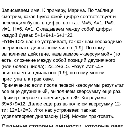
Записываем имя. К примеру, Марина. По таблице
смотрим, какая буква какой цифре соответствует и
переводим буквы в цифры вот так: М=5, А=1, Р=9,
И=1, Н=6, А=1. Складываем между собой цифры
каждой буквы: 5+1+9+1+6+1=23.
HYBRID23 нас не устраивает, так как нам необходимо
оперировать диапазоном чисел [1:9]. Поэтому
выполняем действие, называемое «кверсуммой» (то
есть, сложение между собой позиций двузначного
(или более) числа): 23=2+3=5. Результат «5»
вписывается в диапазон [1:9], поэтому можем
приступать к трактовке.
Примечание: если после первой кверсуммы результат
все еще двузначный, выполняем кверсумму еще раз.
Пример: первое сложение дало 39. Кверсумма
39=3+9=12. Далее еще раз выполняем кверсумму 12-
ти: 12=1+2=3. Итог нас устраивает, так как
удовлетворяет диапазону [1:9]. Можем трактовать.
Сильные стороны личности, которые дает