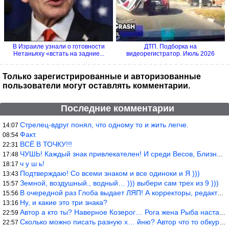
В Израиле узнали о готовности
ДТП. Подборка на
Нетаньяху «встать на задние...
видеорегистратор. Июль 2026
Только зарегистрированные и авторизованные
пользователи могут оставлять комментарии.
Последние комментарии
Стрелец-вдруг понял, что одному то и жить легче.
14:07
Факт.
08:54
ВСЁ В ТОЧКУ!!!
22:31
ЧУШЬ! Каждый знак привлекателен! И среди Весов, Близнецов встреч
17:48
ч у ш ь!
18:17
Подтверждаю! Со всеми знаком и все одиноки и Я )))
13:43
Земной, воздушный., водный… ))) выбери сам трех из 9 )))
15:57
В очередной раз Глоба выдает ЛЯП! А корректоры, редакторы пропус
15:56
Ну, и какие это три знака?
13:16
Автор а кто ты? Наверное Козерог… Рога жена Рыба наставила ))
22:59
Сколько можно писать разную х… йню? Автор что то обкурился?
22:57