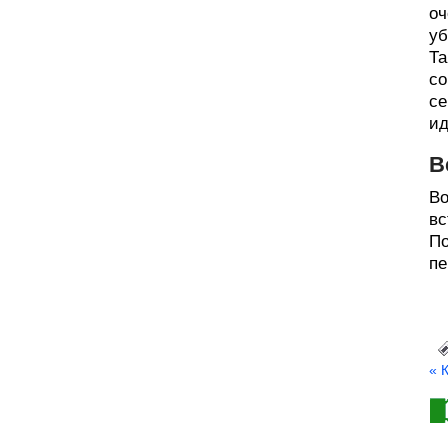
оч
уб
Та
со
се
ид
В
Во
вс
По
пе
« 