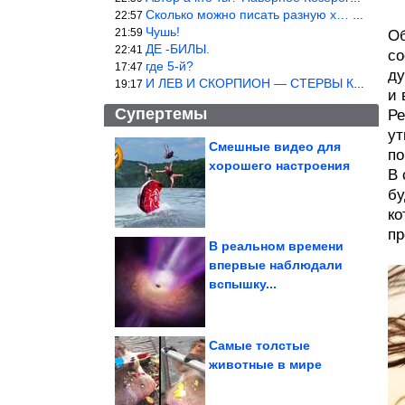
Сколько можно писать разную х… йню? Автор что то обкурился?
22:57
Чушь!
21:59
Об
ДЕ -БИЛЫ.
22:41
со
где 5-й?
17:47
ду
И ЛЕВ И СКОРПИОН — СТЕРВЫ КАКИХ ЕЩЕ ПОИСКАТЬ НАДО
19:17
и 
Супертемы
Ре
ут
Смешные видео для
по
хорошего настроения
В 
Подборка душевных
фотографий времён
СССР
бу
ко
пр
В реальном времени
впервые наблюдали
Какие продукты
вспышку...
восполняют дефицит
железа и витамина D у...
Самые толстые
животные в мире
Простые меры, которые помогут уберечь ноги от варикоза