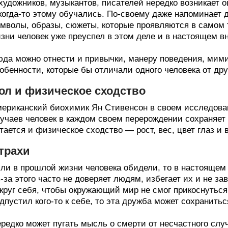
художников, музыкантов, писателей нередко возникает 
когда-то этому обучались. По-своему даже напоминает
мволы, образы, сюжеты, которые проявляются в самом 
зни человек уже преуспел в этом деле и в настоящем в
да можно отнести и привычки, манеру поведения, мими
обенности, которые бы отличали одного человека от дру
ол и физическое сходство
ериканский биохимик Ян Стивенсон в своем исследова
учаев человек в каждом своем перерождении сохраняет
тается и физическое сходство — рост, вес, цвет глаз и 
трахи
ли в прошлой жизни человека обидели, то в настоящем
-за этого часто не доверяет людям, избегает их и не з
круг себя, чтобы окружающий мир не смог прикоснуться 
дпустил кого-то к себе, то эта дружба может сохранитьс
редко может пугать мысль о смерти от несчастного слу