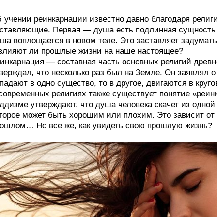
 учении реинкарнации известно давно благодаря религи
ставляющие. Первая — душа есть подлинная сущность ч
ша воплощается в новом теле. Это заставляет задумат
влияют ли прошлые жизни на наше настоящее?
инкарнация — составная часть основных религий древ
верждал, что несколько раз был на Земле. Он заявлял о
падают в одно существо, то в другое, двигаются в кру
современных религиях также существует понятие «реин
ддизме утверждают, что душа человека скачет из одной 
торое может быть хорошим или плохим. Это зависит от т
ошлом… Но все же, как увидеть свою прошлую жизнь?