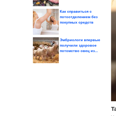
Как справиться с
потоотделением без
покупных средств
звёзды-мачехи
чужих детей наши
Какими вырастили
Эмбриологи впервые
получили здоровое
потомство овец из...
клиники? Почему...
стоматологические
Что скрывают
Т