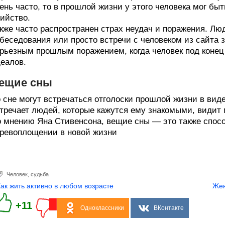
ень часто, то в прошлой жизни у этого человека мог б
ийство.
кже часто распространен страх неудач и поражения. Люд
беседования или просто встречи с человеком из сайта 
рьезным прошлым поражением, когда человек под конец
еалов.
ещие сны
 сне могут встречаться отголоски прошлой жизни в вид
тречает людей, которые кажутся ему знакомыми, видит м
 мнению Яна Стивенсона, вещие сны — это также спос
ревоплощении в новой жизни
Человек
,
судьба
Как жить активно в любом возрасте
Жен
+11
Одноклассники
ВКонтакте