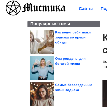
Сайты
По
Популярные темы
Как ведут себя знаки
зодиака во время
обиды
Они рождены для
Ес
богатой жизни
пр
Самые бессердечные
знаки зодиака