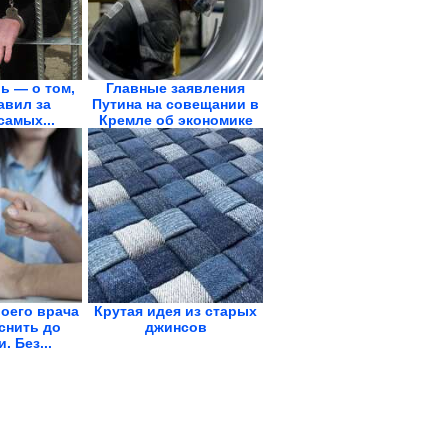
ь — о том,
Главные заявления
авил за
Путина на совещании в
самых...
Кремле об экономике
воего врача
Крутая идея из старых
снить до
джинсов
. Без...