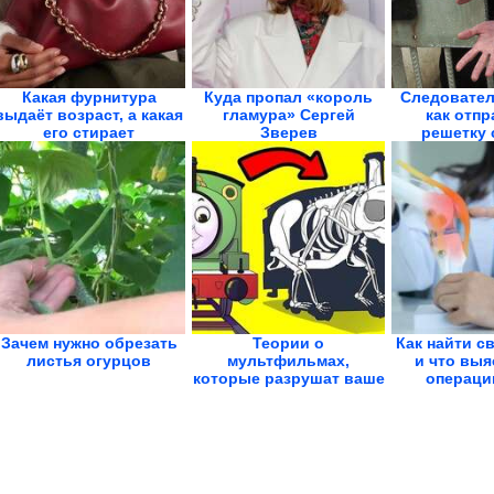
Какая фурнитура
Куда пропал «король
Следовател
выдаёт возраст, а какая
гламура» Сергей
как отпр
его стирает
Зверев
решетку 
Зачем нужно обрезать
Теории о
Как найти с
листья огурцов
мультфильмах,
и что выя
которые разрушат ваше
операции
детство