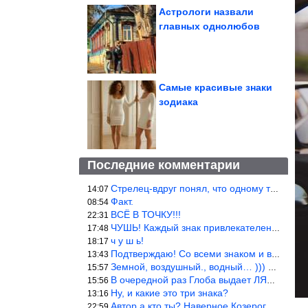
Астрологи назвали
главных однолюбов
Самые красивые знаки
зодиака
Последние комментарии
Стрелец-вдруг понял, что одному то и жить легче.
14:07
Факт.
08:54
ВСЁ В ТОЧКУ!!!
22:31
ЧУШЬ! Каждый знак привлекателен! И среди Весов, Близнецов встреч
17:48
ч у ш ь!
18:17
Подтверждаю! Со всеми знаком и все одиноки и Я )))
13:43
Земной, воздушный., водный… ))) выбери сам трех из 9 )))
15:57
В очередной раз Глоба выдает ЛЯП! А корректоры, редакторы пропус
15:56
Ну, и какие это три знака?
13:16
Автор а кто ты? Наверное Козерог… Рога жена Рыба наставила ))
22:59