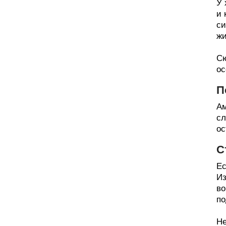
У 
и 
си
жи
Сю
ос
П
Ам
сл
ос
С
Ес
Из
во
по
Не