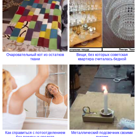
Очаровательный кот из остатков
Вещи, без которых советская
ткани
квартира считалась бедной
Как справиться с потоотделением
Металлический подсвечник своими
без покупных средств
руками