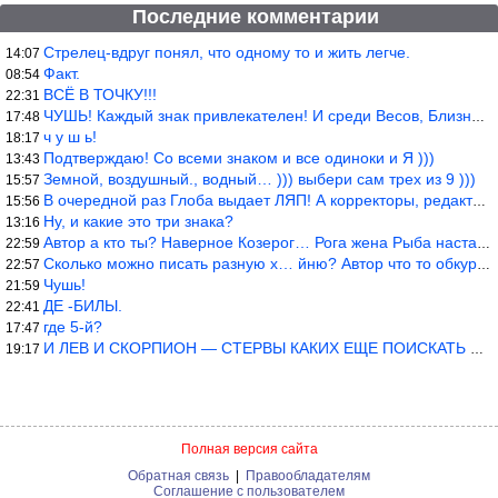
Последние комментарии
Стрелец-вдруг понял, что одному то и жить легче.
14:07
Факт.
08:54
ВСЁ В ТОЧКУ!!!
22:31
ЧУШЬ! Каждый знак привлекателен! И среди Весов, Близнецов встреч
17:48
ч у ш ь!
18:17
Подтверждаю! Со всеми знаком и все одиноки и Я )))
13:43
Земной, воздушный., водный… ))) выбери сам трех из 9 )))
15:57
В очередной раз Глоба выдает ЛЯП! А корректоры, редакторы пропус
15:56
Ну, и какие это три знака?
13:16
Автор а кто ты? Наверное Козерог… Рога жена Рыба наставила ))
22:59
Сколько можно писать разную х… йню? Автор что то обкурился?
22:57
Чушь!
21:59
ДЕ -БИЛЫ.
22:41
где 5-й?
17:47
И ЛЕВ И СКОРПИОН — СТЕРВЫ КАКИХ ЕЩЕ ПОИСКАТЬ НАДО
19:17
Полная версия сайта
Обратная связь
|
Правообладателям
Соглашение с пользователем