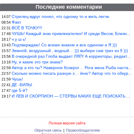
Последние комментарии
Стрелец-вдруг понял, что одному то и жить легче.
14:07
Факт.
08:54
ВСЁ В ТОЧКУ!!!
22:31
ЧУШЬ! Каждый знак привлекателен! И среди Весов, Близнецов встреч
17:48
ч у ш ь!
18:17
Подтверждаю! Со всеми знаком и все одиноки и Я )))
13:43
Земной, воздушный., водный… ))) выбери сам трех из 9 )))
15:57
В очередной раз Глоба выдает ЛЯП! А корректоры, редакторы пропус
15:56
Ну, и какие это три знака?
13:16
Автор а кто ты? Наверное Козерог… Рога жена Рыба наставила ))
22:59
Сколько можно писать разную х… йню? Автор что то обкурился?
22:57
Чушь!
21:59
ДЕ -БИЛЫ.
22:41
где 5-й?
17:47
И ЛЕВ И СКОРПИОН — СТЕРВЫ КАКИХ ЕЩЕ ПОИСКАТЬ НАДО
19:17
Полная версия сайта
Обратная связь
|
Правообладателям