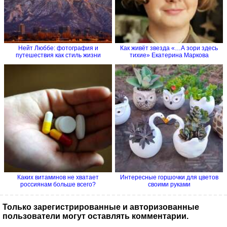
Нейт Люббе: фотография и
Как живёт звезда «…А зори здесь
путешествия как стиль жизни
тихие» Екатерина Маркова
Каких витаминов не хватает
Интересные горшочки для цветов
россиянам больше всего?
своими руками
Только зарегистрированные и авторизованные
пользователи могут оставлять комментарии.