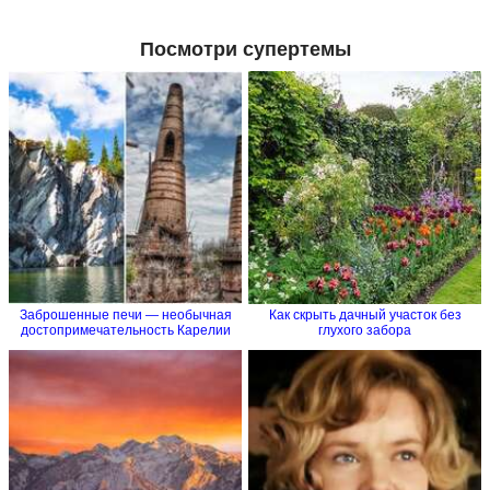
Посмотри супертемы
Заброшенные печи — необычная
Как cкрыть дачный участок без
достопримечательность Карелии
глухого забора